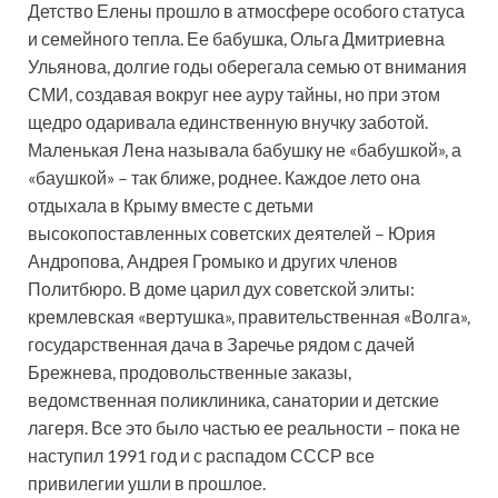
Детство Елены прошло в атмосфере особого статуса
и семейного тепла. Ее бабушка, Ольга Дмитриевна
Ульянова, долгие годы оберегала семью от внимания
СМИ, создавая вокруг нее ауру тайны, но при этом
щедро одаривала единственную внучку заботой.
Маленькая Лена называла бабушку не «бабушкой», а
«баушкой» – так ближе, роднее. Каждое лето она
отдыхала в Крыму вместе с детьми
высокопоставленных советских деятелей – Юрия
Андропова, Андрея Громыко и других членов
Политбюро. В доме царил дух советской элиты:
кремлевская «вертушка», правительственная «Волга»,
государственная дача в Заречье рядом с дачей
Брежнева, продовольственные заказы,
ведомственная поликлиника, санатории и детские
лагеря. Все это было частью ее реальности – пока не
наступил 1991 год и с распадом СССР все
привилегии ушли в прошлое.