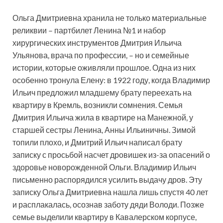
Ольга Дмитриевна хранила не только материальные
реликвии – партбилет Ленина №1 и набор
хирургических инструментов Дмитрия Ильича
Ульянова, врача по профессии, – но и семейные
истории, которые оживляли прошлое. Одна из них
особенно тронула Елену: в 1922 году, когда Владимир
Ильич предложил младшему брату переехать на
квартиру в Кремль, возникли сомнения. Семья
Дмитрия Ильича жила в квартире на Манежной, у
старшей сестры Ленина, Анны Ильиничны. Зимой
топили плохо, и Дмитрий Ильич написал брату
записку с просьбой насчет дровишек из-за опасений о
здоровье новорожденной Ольги. Владимир Ильич
письменно распорядился усилить выдачу дров. Эту
записку Ольга Дмитриевна нашла лишь спустя 40 лет
и расплакалась, осознав заботу дяди Володи. Позже
семье выделили квартиру в Кавалерском корпусе,