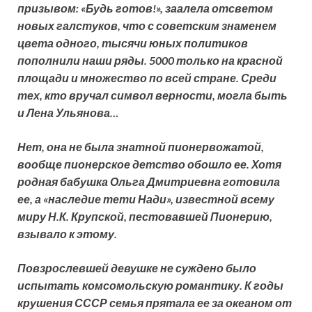
призывом: «Будь готов!», заалела отсветом
новых галстуков, что с советским знаменем
цвета одного, тысячи юных политиков
пополнили наши ряды. 5000 только на красной
площади и множество по всей стране. Среди
тех, кто вручал символ верности, могла быть
и Лена Ульянова…
Нет, она не была знатной пионервожатой,
вообще пионерское детство обошло ее. Хотя
родная бабушка Ольга Дмитриевна готовила
ее, а «наследие тети Нади», известной всему
миру Н.К. Крупской, пестовавшей Пионерию,
взывало к этому.
Повзрослевшей девушке не суждено было
испытать комсомольскую романтику. К годы
крушения СССР семья прятала ее за океаном от