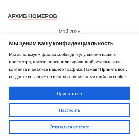
АРХИВ НОМЕРОВ
Май 2026
Пн
Вт
Ср
Чт
Пт
Сб
Вс
Мы ценим вашу конфиденциальность
1
2
3
Мы используем файлы cookie для улучшения вашего
просмотра, показа персонализированной рекламы или
4
5
6
7
8
9
10
контента и анализа нашего трафика. Нажав "Принять все",
11
12
13
14
15
16
17
вы даете согласие на использование нами файлов cookie.
18
19
20
21
22
23
24
Принять всё
25
26
27
28
29
30
31
Настроить
« Апр
Июн »
Отказаться от всего
ОПРОС