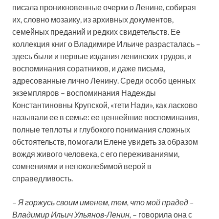
писала проникновенные очерки о Ленине, собирая
их, словно мозаику, из архивных документов,
семейных преданий и редких свидетельств. Ее
коллекция книг о Владимире Ильиче разрасталась –
здесь были и первые издания ленинских трудов, и
воспоминания соратников, и даже письма,
адресованные лично Ленину. Среди особо ценных
экземпляров – воспоминания Надежды
Константиновны Крупской, «тети Нади», как ласково
называли ее в семье: ее ценнейшие воспоминания,
полные теплоты и глубокого понимания сложных
обстоятельств, помогали Елене увидеть за образом
вождя живого человека, с его переживаниями,
сомнениями и непоколебимой верой в
справедливость.
–
Я горжусь своим именем, тем, что мой прадед –
Владимир Ильич Ульянов-Ленин,
– говорила она с