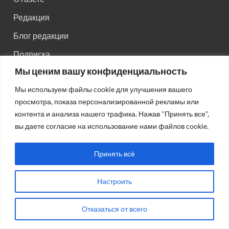
Редакция
Блог редакции
Подписка
Мы ценим вашу конфиденциальность
Правила поведения на сайте
Мы используем файлы cookie для улучшения вашего
Реклама
просмотра, показа персонализированной рекламы или
Старый сайт
контента и анализа нашего трафика. Нажав "Принять все",
вы даете согласие на использование нами файлов cookie.
Старый HTML сайт
Принять всё
Настроить
Авторсие права: © 2026
Газета "Советская Россия"
.
Отказаться от всего
Работает на Wordpress