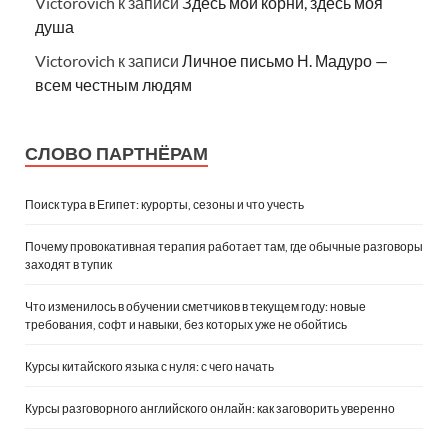
Victorovich
к записи
Здесь мои корни, здесь моя
душа
Victorovich
к записи
Личное письмо Н. Мадуро —
всем честным людям
СЛОВО ПАРТНЁРАМ
Поиск тура в Египет: курорты, сезоны и что учесть
Почему провокативная терапия работает там, где обычные разговоры
заходят в тупик
Что изменилось в обучении сметчиков в текущем году: новые
требования, софт и навыки, без которых уже не обойтись
Курсы китайского языка с нуля: с чего начать
Курсы разговорного английского онлайн: как заговорить уверенно