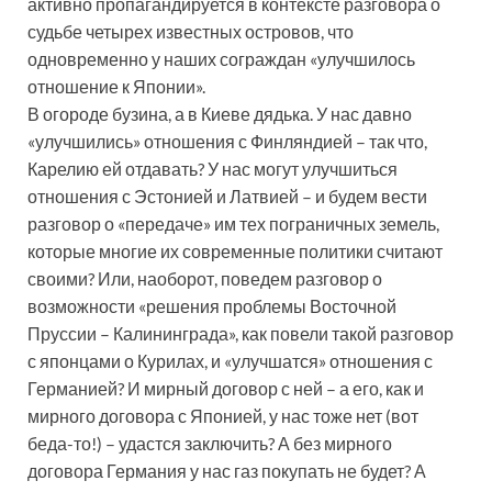
активно пропагандируется в контексте разговора о
судьбе четырех известных островов, что
одновременно у наших сограждан «улучшилось
отношение к Японии».
В огороде бузина, а в Киеве дядька. У нас давно
«улучшились» отношения с Финляндией – так что,
Карелию ей отдавать? У нас могут улучшиться
отношения с Эстонией и Латвией – и будем вести
разговор о «передаче» им тех пограничных земель,
которые многие их современные политики считают
своими? Или, наоборот, поведем разговор о
возможности «решения проблемы Восточной
Пруссии – Калининграда», как повели такой разговор
с японцами о Курилах, и «улучшатся» отношения с
Германией? И мирный договор с ней – а его, как и
мирного договора с Японией, у нас тоже нет (вот
беда-то!) – удастся заключить? А без мирного
договора Германия у нас газ покупать не будет? А