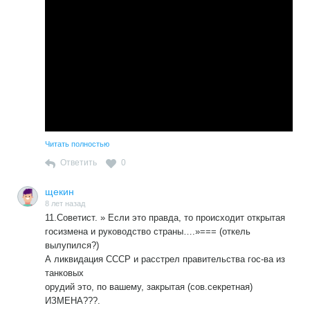
Читать полностью
Ответить
0
щекин
8 лет назад
11.Советист. » Если это правда, то происходит открытая
госизмена и руководство страны….»=== (откель
вылупился?)
А ликвидация СССР и расстрел правительства гос-ва из
Вот что значит вербовать уголовников во внутренние
танковых
оккупанты.., они в отместку за угрозу конфискации их
орудий это, по вашему, закрытая (сов.секретная)
наворованных и спрятанных в западных банках капиталов
ИЗМЕНА???.