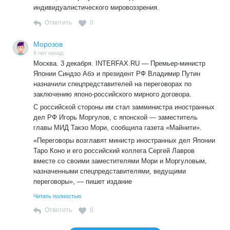
индивидуалистического мировоззрения.
Ответить
0
Морозов
8 лет назад
Москва. 3 декабря. INTERFAX.RU — Премьер-министр
Японии Синдзо Абэ и президент РФ Владимир Путин
назначили спецпредставителей на переговорах по
заключению японо-российского мирного договора.
С российской стороны им стал замминистра иностранных
дел РФ Игорь Моргулов, с японской — заместитель
главы МИД Такэо Мори, сообщила газета «Майнити».
«Переговоры возглавят министр иностранных дел Японии
Таро Коно и его российский коллега Сергей Лавров
вместе со своими заместителями Мори и Моргуловым,
назначенными спецпредставителями, ведущими
переговоры», — пишет издание
https://www.interfax.ru/world/640459
Читать полностью
=-=-=-=
Ответить
0
Будет обсуждаться вопрос, какая из стран будет
обладать суверенитетом над переданными островами