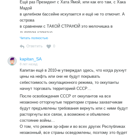
и обнуления «статуса» демонстративно раздают
Ещё раз Президент с Хата Ямой, или как его там, с Хака
территории РСФСР китайцам и всем, кто попросит…
Мадой
А зомбированный Советский народ всё в «непонятки»
в целебном бассейне искупается и ещё не то отмочит. А
играет…
острова
в сравнении с ТАКОЙ СТРАНОЙ это мелочишка в
дырявом кармане
алкаша. Хотя потеря она всегда потеря, не зависимо от
Читать полностью
размера.
Ответить
0
kapitan_SA
8 лет назад
Капитан ещё в 2010-м утверждал здесь, что когда рухнут
цены на нефть или они не будут покрывать
себестоимость оккупационного режима, то оккупанты
начнут торговать территорией СССР…
После освобождения СССР от оккупантов на все
незаконно отторгнутые территории страны захватчикам
будут предъявлены требования вернуть или с ними будут
расторгнуты все связи, а возможно и объявлено
состояние войны…
О том, что режим эр-эфии и во всех других Республиках
незаконный, все страны осведомлены, поэтому это будет