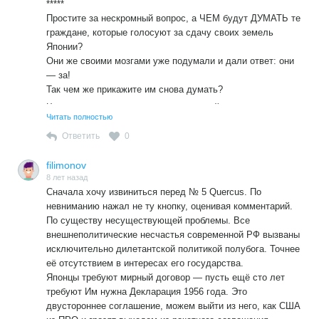
*****
Простите за нескромный вопрос, а ЧЕМ будут ДУМАТЬ те
граждане, которые голосуют за сдачу своих земель
Японии?
Они же своими мозгами уже подумали и дали ответ: они
— за!
Так чем же прикажите им снова думать?
Чем бы эти граждане не думали,на мой взгляд, они
Читать полностью
должны понимать главное. Возню с Японией Путин ведёт
В СВОИХ ЛИЧНЫХ ИНТЕРЕСАХ, точно так же как его
Ответить
0
коллега и партнёр Порошенко расправляется с Украйной.
Под Путиным задымило после одобрения им пенсионной
filimonov
реформы, а он мечтает предстать пред его господом
8 лет назад
Сначала хочу извиниться перед № 5 Quercus. По
богом в должности президента, потому что с этой
невниманию нажал не ту кнопку, оценивая комментарий.
ступенььки всё ближе к богу, чем с должности экс-
По существу несуществующей проблемы. Все
президента.
внешнеполитические несчастья современной РФ вызваны
исключительно дилетантской политикой полубога. Точнее
её отсутствием в интересах его государства.
Японцы требуют мирный договор — пусть ещё сто лет
требуют Им нужна Декларация 1956 года. Это
двустороннее соглашение, можем выйти из него, как США