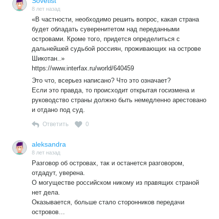
Sovetist
8 лет назад
«В частности, необходимо решить вопрос, какая страна
будет обладать суверенитетом над переданными
островами. Кроме того, придется определиться с
дальнейшей судьбой россиян, проживающих на острове
Шикотан..»
https://www.interfax.ru/world/640459
Это что, всерьез написано? Что это означает?
Если это правда, то происходит открытая госизмена и
руководство страны должно быть немедленно арестовано
и отдано под суд.
Ответить
0
aleksandra
8 лет назад
Разговор об островах, так и останется разговором,
отдадут, уверена.
О могуществе российском никому из правящих страной
нет дела.
Оказывается, больше стало сторонников передачи
островов…