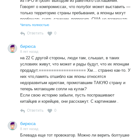
из ПРО и грозят выходом из ракетного соглашения.
Говорят о компромиссах, что полубог может выставить —
только территорию страны пребывания, а японцы могут
пообещать снять санкции, попросить США не размещать
на Курилах свои базы и даже убрать существующие не
Читать полностью
посягать на Сахалин, да мало ли что они могут
Ответить
0
наобещать.
Презренные ГД и СФ вместо того, чтобы срочно принять
бирюса
постановления о денонсации Декларации и
8 лет назад
неприемлемости поднимать на её основе вопрос о
на 22 С другой стороны, люди там, слышал, в таких
Мирном договоре, тупо ждут когда предательство
условиях живут, что может и рады будут, что их японцам
совершится, чтобы подавляющим большинством «не
продадут.=================== Хм… странно как-то. У
чующих под собой страны» проголосовать за очередной
них что,память отшибло как японы относятся
умственный вывих полубога и успеть к новогоднему
недоразвитым идиотам, промотавшим ТАКУЮ страну и
столу послушать послание президента «народу».
теперь мотающим сопли на кулак?
Если свою историю забыли, пусть поспрашивают
китайцев и корейцев, они расскажут. С картинками .
Ответить
0
бирюса
8 лет назад
Блевада еще тот провокатор. Можно ли верить болтушке