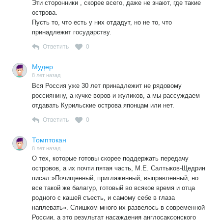
Эти сторонники , скорее всего, даже не знают, где такие
острова.
Пусть то, что есть у них отдадут, но не то, что
принадлежит государству.
Ответить
0
Мудер
8 лет назад
Вся Россия уже 30 лет принадлежит не рядовому
россиянину, а кучке воров и жуликов, а мы рассуждаем
отдавать Курильские острова японцам или нет.
Ответить
0
Томптокан
8 лет назад
О тех, которые готовы скорее поддержать передачу
островов, а их почти пятая часть, М.Е. Салтыков-Щедрин
писал:»Почищенный, приглаженный, выправленный, но
все такой же балагур, готовый во всякое время и отца
родного с кашей съесть, и самому себе в глаза
наплевать». Слишком много их развелось в современной
России, а это результат насаждения англосаксонского