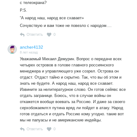
с телеэкрана?
P.S.
“А народ наш, народ все схавает»
Сочувствую и вам тоже не повезло с народом….
Ответить
0
ancher4132
8 лет назад
Уважаемый Михаил Демурин. Вопрос о передаче всех
четырех островов в голове главного россиянского
менеджера и управляющего уже созрел. Острова он
отдаст. Отдаст тайно и скрытно. Так, что вы об этом и
знать не будите. А народ наш, народ все схавает.
Извините за нелитературное слово. Он готов сейявс все
отдать загранице. Боюсь, что в случае войны он
откажется вообще воевать за Россию. И даже за своего
серхобожаемлгл путина вряд ли пойдет в атаку. Народ
готов отдаться и отдать Россию кому угодно. такие вот
мы не папуасы и не американские индейцы.
Ответить
0