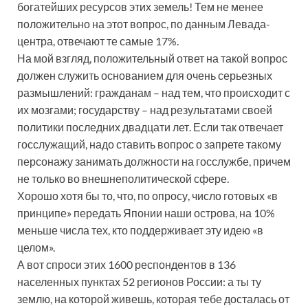
богатейших ресурсов этих земель! Тем не менее
положительно на этот вопрос, по данным Левада-
центра, отвечают те самые 17%.
На мой взгляд, положительный ответ на такой вопрос
должен служить основанием для очень серьезных
размышлений: гражданам – над тем, что происходит с
их мозгами; государству – над результатами своей
политики последних двадцати лет. Если так отвечает
госслужащий, надо ставить вопрос о запрете такому
персонажу занимать должности на госслужбе, причем
не только во внешнеполитической сфере.
Хорошо хотя бы то, что, по опросу, число готовых «в
принципе» передать Японии наши острова, на 10%
меньше числа тех, кто поддерживает эту идею «в
целом».
А вот спроси этих 1600 респондентов в 136
населенных пунктах 52 регионов России: а ты ту
землю, на которой живешь, которая тебе досталась от