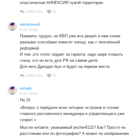
классическая АННЕКСИЯ чужой территории.
Ответить
0
железный
8 лет назад
Поверить трудно, но ВВП уже все решил и нам снова
разными способами повесят лапшу, как с пенсионной
реформой.
И тем ,кто голос подает за гаранта, надо шире открыть
глаза, кто он есть для РФ на самом деле.
Для него Дрезден был и будет на первом месте.
Ответить
0
wowik
8 лет назад
На 15
«Вопрос о передаче всех четырех островов в голове
главного россиянского менеджера и управляющего уже
созрел.»
Мысли читаете, уважаемый ancher4132? Как? Просто на
расстоянии или по фотографии? А может по изображению