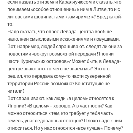
если назвать эти земли Караляучюсом и сказать, что
понимаем «особое отношение» к ним в Литве, то и с
литовскими шовинистами «замиримся»? Бред какой-
то!
Надо сказать, что опрос Левада-центра вообще
наполнен смысловыми искажениями и ловушками.
Вот, например, людей спрашивают: следят ли они за
новостями «вокруг возможной передачи Японии
части Курильских островов»? Может быть, в Левада-
центре знают что-то, чего не знаем мы? Это кто
решил, что передача кому-то части суверенной
территории России возможна? Конституцию не
читали?
Вот спрашивают: как люди «в целом» относятся к
Японии? «В целом» – хорошо. А в частности? Как
можно относиться к тем, кто требует у тебя часть
земель, унаследованных от отцов? Плохо надо к ним
относиться. Но у нас относятся «все лучше». Почему?