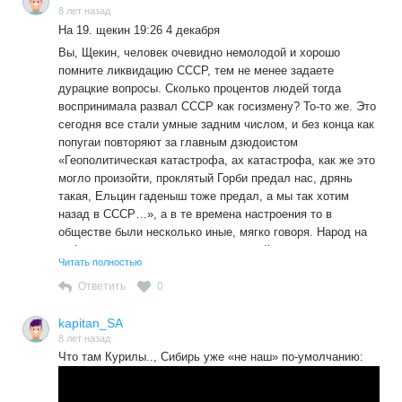
8 лет назад
На 19. щекин 19:26 4 декабря
Вы, Щекин, человек очевидно немолодой и хорошо
помните ликвидацию СССР, тем не менее задаете
дурацкие вопросы. Сколько процентов людей тогда
воспринимала развал СССР как госизмену? То-то же. Это
сегодня все стали умные задним числом, и без конца как
попугаи повторяют за главным дзюдоистом
«Геополитическая катастрофа, ах катастрофа, как же это
могло произойти, проклятый Горби предал нас, дрянь
такая, Ельцин гаденыш тоже предал, а мы так хотим
назад в СССР…», а в те времена настроения то в
обществе были несколько иные, мягко говоря. Народ на
референдумах голосовал за самостийность,
Читать полностью
незалэжность и 300 сортов колбасы, митинговал чуть не
миллионами…
Ответить
0
kapitan_SA
8 лет назад
Что там Курилы.., Сибирь уже «не наш» по-умолчанию: