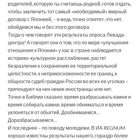
родителей, которую ты считаешь родной, готов отдать,
чтобы заключить тот самый «необходимый» мирный
договор с Японией, – и ведь точно ответят, что нет,
обойдемся мы и без этого договора.
Тогда о чем говорят эти результаты опроса Левада-
центра? А говорят они о том, что по мере «улучшения
отношения к Японии» у нас в стране наблюдается
историко-культурное расслабление, растет
безразличие к сохранению ее территориальной
целостности, к неприкосновенности ее границ, к
общности судеб граждан России во всех ее уголках –
претендуют на них некие иностранцы или нет.
Точно в Библии сказано: время разбрасывать камни и
время собирать камни, время обниматься и время
уклоняться от объятий. Дообнимаемся…
Доразбрасываемся…
И последнее – по поводу молодежи. В ИА REGNUM
хорошо известны результаты нашего, гораздо более