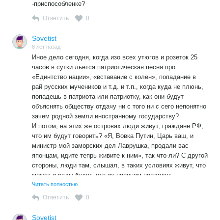
-приспособленке?
Ответить
0
Sovetist
8 лет назад
Иное дело сегодня, когда изо всех утюгов и розеток 25
часов в сутки льется патриотическая песня про
«Единтство нации», «вставание с колен», попадание в
рай русских мучеников и т.д. и т.п., когда куда не плюнь,
попадешь в патриота или патриотку, как они будут
объяснять обществу отдачу ни с того ни с сего непонятно
зачем родной земли иностранному государству?
И потом, на этих же островах люди живут, граждане РФ,
что им будут говорить? «Я, Вовка Путин, Царь ваш, и
министр мой заморских дел Лаврушка, продали вас
японцам, идите тепрь живите к ним», так что-ли? С другой
стороны, люди там, слышал, в таких условиях живут, что
может и рады будут, что их японцам продадут.
В общем, позор несусветный, впору харакири делать…
Читать полностью
Ответить
0
Sovetist