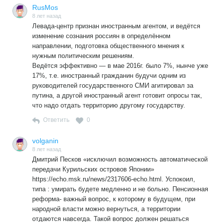
RusMos
8 лет назад
Левада-центр признан иностранным агентом, и ведётся
изменение сознания россиян в определённом
направлении, подготовка общественного мнения к
нужным политическим решениям.
Ведётся эффективно — в мае 2016г. было 7%, нынче уже
17%, т.е. иностранный гражданин будучи одним из
руководителей государственного СМИ агитировал за
путина, а другой иностранный агент готовит опросы так,
что надо отдать территорию другому государству.
Ответить
0
volganin
8 лет назад
Дмитрий Песков «исключил возможность автоматической
передачи Курильских островов Японии»
https://echo.msk.ru/news/2317606-echo.html. Успокоил,
типа : умирать будете медленно и не больно. Пенсионная
реформа- важный вопрос, к которому в будущем, при
народной власти можно вернуться, а территории
отдаются навсегда. Такой вопрос должен решаться