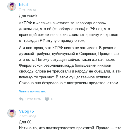
hitcliff
7 лет назад
Для wowik
>КПРФ и «левые» выступая за «свободу слова»
доказывая, что её («свободу слова») в РФ нет, что
правящий режим всячески зажимает критику и скрывает
от граждан РФ жгучую правду о том,
А я повторяю, что КПРФ никто не зажимает. В речах с
думской трибуны, публикуемой в Соврвске, Правде все
это есть. Потому ситуация сейчас такая же как после
Февральской революции,когда большевики никакой
свободы слова не требовали и народу не обещали, а эти
почему- то требуют. В этом существенное отличие.
Связано оно безусловно с внутренеим предательством
дела социализма в КПРФ и принятием буржуазной
Читать полностью
илеологии. Так что КПРФ не борцы с режимом и режим
Ответить
0
менять не станут, если каким- то чудом побелят на
выборах. Так уже произошло в Молдавии.
Valpg76
Так что отставивают свободу слова не все, а липовые
7 лет назад
борцы с режимом. Вот они так поступают. А настояшие
Для 60.
борцы так не поступали. И не будут поступать,если вновь
Истина то, что подтверждается практикой. Правда — это