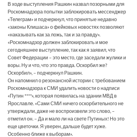
В ходе выступления Рашкин назвал позорными для
Роскомнадзора попытки заблокировать мессенджер
«Телеграм» и подчеркнул, что принятые недавно
«законы Клишаса» о фейковых новостях позволяют
«наказывать как за ложь, так и за правду».
«Роскомнадзор должен заблокировать и мое
сегодняшнее выступление, так как я заявил, что
Совет Федерации – это место, где заседали жулики и
воры. Ну и что, что это правда. Оскорбил же?
Оскорбил», – подчеркнул Рашкин.
Он напомнил о резонансной истории с требованием
Роскомнадзора к СМИ удалить новости о надписи
«Путин ****», которая появилась на здании МВД в
Ярославле. «Сами СМИ ничего оскорбительного не
утверждали, даже не воспроизвели это слово, –
отметил он. – Да и мало ли на свете Путиных! Но это
еще цветочки. Я уверен, дальше будет хуже.
Особенно ближе к выборам».