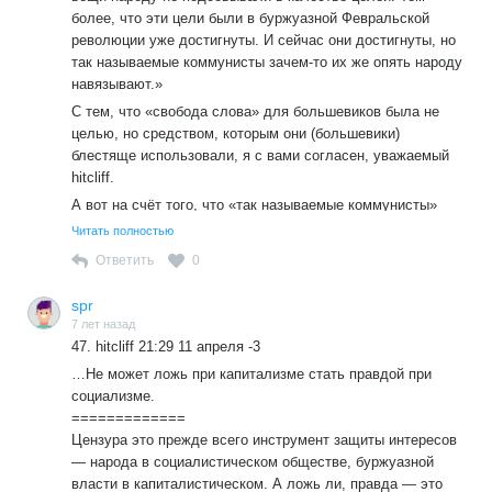
более, что эти цели были в буржуазной Февральской
революции уже достигнуты. И сейчас они достигнуты, но
так называемые коммунисты зачем-то их же опять народу
навязывают.»
С тем, что «свобода слова» для большевиков была не
целью, но средством, которым они (большевики)
блестяще использовали, я с вами согласен, уважаемый
hitcliff.
А вот на счёт того, что «так называемые коммунисты»
что-то там навязывают, думаю вы ошибаетесь. И КПРФ и
Читать полностью
«левые» выступая за «свободу слова» доказывая, что её
Ответить
0
(«свободу слова») в РФ нет, что правящий режим
всячески зажимает критику и скрывает от граждан РФ
spr
жгучую правду о том, что Россия вот вот, прямо сейчас
7 лет назад
пропадёт, если конечно не сменить власть.
47. hitcliff 21:29 11 апреля -3
Ещё раз повторяю с целью захвата власти все борцы с
…Не может ложь при капитализме стать правдой при
режимами так поступают. Вот когда сами станут властью
социализме.
тогда возможно и вспомнят ваши слова. А пока надо
=============
бороться
Цензура это прежде всего инструмент защиты интересов
— народа в социалистическом обществе, буржуазной
власти в капиталистическом. А ложь ли, правда — это