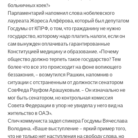
больничных коек?»
Парламентарий напомнил слова нобелевского
лауреата Жореса Алфёрова, который был депутатом
Госдумы от КПРФ, о том, что гражданину не нужно
государство, которому надо платить налоги, если он
сам вынужден оплачивать гарантированные
Конституцией медицину и образование. «Почему
общество должно терпеть такое государство? Тем
более что все это происходит на фоне вопиющего
беззакония, – возмутился Рашкин, напомнив о
ситуации с отстраненным от должности сенатором
СовФеда Рауфом Арашуковым. – Он изначально не
мог быть сенатором, но контрольная комиссия
Совета Федерации в упор не увидела у него вид на
жительство в ОАЭ».
Спич коммуниста задел спикера Госдумы Вячеслава
Володина. «Ваше выступление – яркий пример того,
что не только нет наступления на свободу слова, но