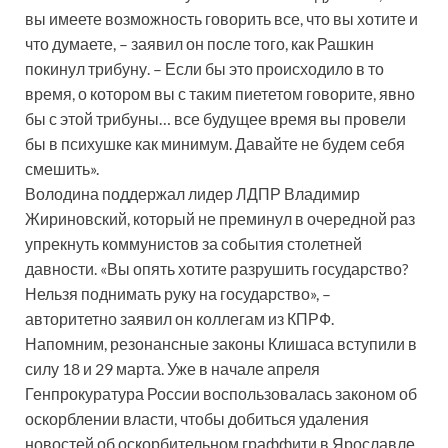
вы имеете возможность говорить все, что вы хотите и
что думаете, – заявил он после того, как Рашкин
покинул трибуну. – Если бы это происходило в то
время, о котором вы с таким пиететом говорите, явно
бы с этой трибуны… все будущее время вы провели
бы в психушке как минимум. Давайте не будем себя
смешить».
Володина поддержал лидер ЛДПР Владимир
Жириновский, который не преминул в очередной раз
упрекнуть коммунистов за события столетней
давности. «Вы опять хотите разрушить государство?
Нельзя поднимать руку на государство», –
авторитетно заявил он коллегам из КПРФ.
Напомним, резонансные законы Клишаса вступили в
силу 18 и 29 марта. Уже в начале апреля
Генпрокуратура России воспользовалась законом об
оскорблении власти, чтобы добиться удаления
новостей об оскорбительном граффити в Ярославле,