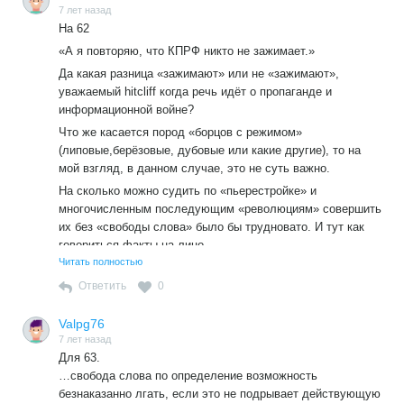
7 лет назад
На 62
«А я повторяю, что КПРФ никто не зажимает.»
Да какая разница «зажимают» или не «зажимают»,
уважаемый hitcliff когда речь идёт о пропаганде и
информационной войне?
Что же касается пород «борцов с режимом»
(липовые,берёзовые, дубовые или какие другие), то на
мой взгляд, в данном случае, это не суть важно.
На сколько можно судить по «пьерестройке» и
многочисленным последующим «революциям» совершить
их без «свободы слова» было бы трудновато. И тут как
говориться факты на лицо.
Читать полностью
Везде и всюду борцам с режимом (любой породы) без
свободы изливать свои идеи в массы никак не обойтись.
Ответить
0
А оценивать одну КПРФ я считаю бессмысленным, ибо
Valpg76
иных сколько-нибудь многочисленных «левых»
7 лет назад
организаций в стране просто нет. Или я не в курсе?
Для 63.
…свобода слова по определение возможность
безнаказанно лгать, если это не подрывает действующую