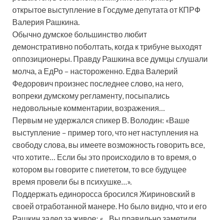
открытое выступление в Госдуме депутата от КПРФ
Валерия Рашкина.
Обычно думское большинство любит
демонстративно поболтать, когда к трибуне выходят
оппозиционеры. Правду Рашкина все думцы слушали
молча, а ЕдРо – настороженно. Едва Валерий
Федорович произнес последнее слово, на него,
вопреки думскому регламенту, посыпались
недовольные комментарии, возражения…
Первым не удержался спикер В. Володин: «Ваше
выступление – пример того, что нет наступления на
свободу слова, вы имеете возможность говорить все,
что хотите… Если бы это происходило в то время, о
котором вы говорите с пиететом, то все будущее
время провели бы в психушке…».
Поддержать единоросса бросился Жириновский в
своей отработанной манере. Но было видно, что и его
Рашкин задел за живое: «…Вы правильно заметили,