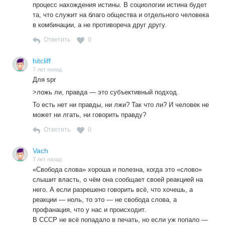
появяться. И переобуваться на лету у них нужды не
процесс нахождения истины. В социологии истина будет
будет, возвращая цензуру.
та, что служит на благо общества и отдельного человека
в комбинации, а не противореча друг другу.
Ответить
0
hitcliff
7 лет назад
Для spr
>ложь ли, правда — это субъективный подход.
То есть нет ни правды, ни лжи? Так что ли? И человек не
может ни лгать, ни говорить правду?
Ответить
0
Vach
7 лет назад
«Свобода слова» хороша и полезна, когда это «слово»
слышит власть, о чём она сообщает своей реакцией на
него. А если разрешено говорить всё, что хочешь, а
реакции — ноль, то это — не свобода слова, а
профанация, что у нас и происходит.
В СССР не всё попадало в печать, но если уж попало —