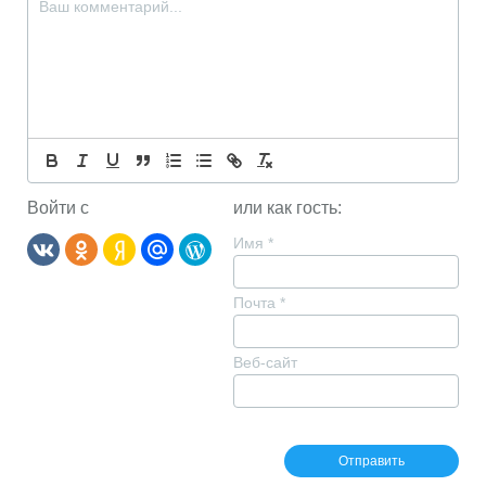
Войти с
или как гость:
Имя
*
Почта
*
Веб-сайт