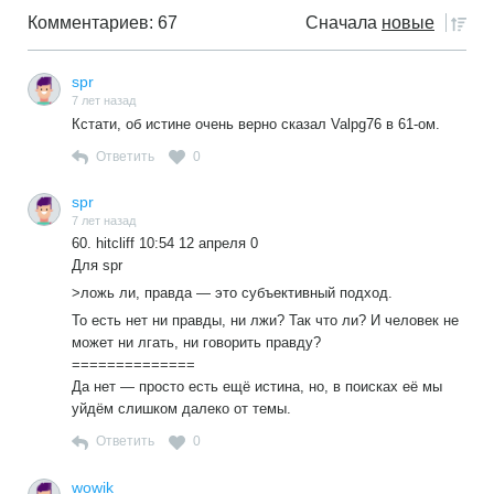
Комментариев: 67
Сначала
новые
spr
7 лет назад
Кстати, об истине очень верно сказал Valpg76 в 61-ом.
Ответить
0
spr
7 лет назад
60. hitcliff 10:54 12 апреля 0
Для spr
>ложь ли, правда — это субъективный подход.
То есть нет ни правды, ни лжи? Так что ли? И человек не
может ни лгать, ни говорить правду?
==============
Да нет — просто есть ещё истина, но, в поисках её мы
уйдём слишком далеко от темы.
Ответить
0
wowik