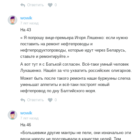
Ответить
0
wowik
7 лет назад
На 43
« Я попрошу вице-премьера Игоря Ляшенко: если нужно
поставить на ремонт нефтепроводы и
нефтепродуктопроводы, которые идут через Беларусь,
ставьте и ремонтируйте.»
А вот тут я с Батькой согласен. Всё-таки умный человек
Лукашенко. Нашёл за что ухватить российских олигархов.
Может быть после такого ремонта наши буржуины слегка
уменьшат аппетиты и всё-таки построят новый
нефтепровод по дну Балтийского моря.
Ответить
0
wowik
7 лет назад
На 46
«Большевики другие мантры не пели, они изначально эти
вещи народу не подсовывали в качестве целей. Тем