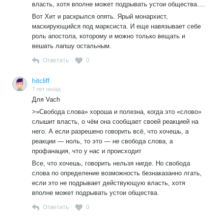
власть, хотя вполне может подрывать устои общества….
Вот Хит и раскрылся опять. Ярый монархист,
маскирующийся под марксиста. И еще навязывает себе
роль апостола, которому и можно только вещать и
вешать лапшу остальным.
Ответить
0
hitcliff
7 лет назад
Для Vach
>»Свобода слова» хороша и полезна, когда это «слово»
слышит власть, о чём она сообщает своей реакцией на
него. А если разрешено говорить всё, что хочешь, а
реакции — ноль, то это — не свобода слова, а
профанация, что у нас и происходит
Все, что хочешь, говорить нельзя нигде. Но свобода
слова по определение возможность безнаказанно лгать,
если это не подрывает действующую власть, хотя
вполне может подрывать устои общества.
Ответить
0