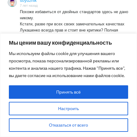
soyuznik
7 лет назад
Похоже избавиться от двойных стандартов здесь не дано
никому.
Кстати, разве при всех своих замечательных качествах
Лукашенко всегда прав и стоит вне критики? Полная
ерунда. Я уже вам писал, что поставил в закладки
Мы ценим вашу конфиденциальность
белорусский сайт tyt.by
Сегодня там обсуждается заявление Лукашенко о том,
Мы используем файлы cookie для улучшения вашего
что раз Россия вводит запрет на ввоз из РБ яблок и груш,
просмотра, показа персонализированной рекламы или
то РБ ставит нефтепровод на ремонт, по сути перекрывая
транзит нефти.
контента и анализа нашего трафика. Нажав "Принять все",
https://news.tut.by/economics/633527.html
вы даете согласие на использование нами файлов cookie.
Заявление глупое, ремонтировать надо не в знак
протеста. Запрет же вызван тем, что со стороны РБ
ввозится санкционная продукция не белорусского
Читать полностью
Принять всё
происхождения, потому как, свои яблоки у них уже
Ответить
0
закончились, а груш вообще нет.
Настроить
С нефтью Лукашенко может дошутиться себе во вред,
hitcliff
РФ может обойтись без белорусского нефтепровода и он
7 лет назад
будет стоять исправным, а вот РБ придётся опять везти
Для soyuznik
Отказаться от всего
нефть из Венесуэлы, чем однажды уже удивила и
>Всех волнует свобода слова возможность высказывания
рассмешила весь мир.