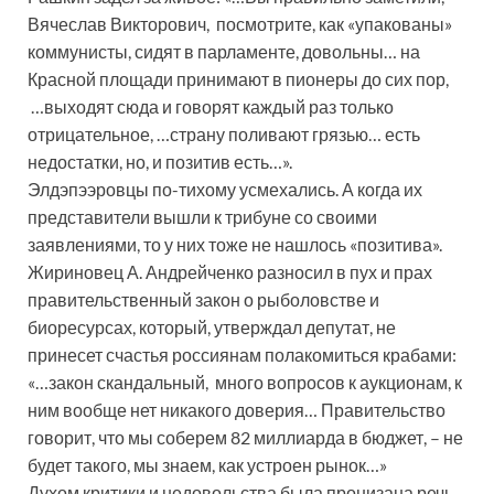
Вячеслав Викторович, посмотрите, как «упакованы»
коммунисты, сидят в парламенте, довольны… на
Красной площади принимают в пионеры до сих пор,
…выходят сюда и говорят каждый раз только
отрицательное, …страну поливают грязью… есть
недостатки, но, и позитив есть…».
Элдэпээровцы по-тихому усмехались. А когда их
представители вышли к трибуне со своими
заявлениями, то у них тоже не нашлось «позитива».
Жириновец А. Андрейченко разносил в пух и прах
правительственный закон о рыболовстве и
биоресурсах, который, утверждал депутат, не
принесет счастья россиянам полакомиться крабами:
«…закон скандальный, много вопросов к аукционам, к
ним вообще нет никакого доверия… Правительство
говорит, что мы соберем 82 миллиарда в бюджет, – не
будет такого, мы знаем, как устроен рынок…»
Духом критики и недовольства была пронизана речь