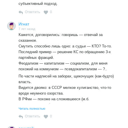
субъективный подход.
Ответить
0
Игнат
7 лет назад
Кажется, договорились: говоришь — отвечай за
сказанное.
Смутить способно лишь одно: а судьи — КТО? То-то.
Последний пример — решение КС по обращению 3-х
партийных фракций.
Феодализм — капитализм — социализм, для меня
похожий на коммунизм — псевдокапитализм — ?..
По части надписей на заборах, щекочущих (как-будто)
власть.
Видится двояко: в СССР мелкое хулиганство, что-то
вроде неумного озорства.
В РФии — похоже на сложившееся (м.б.
складывающееся) убеждение.
Читать полностью
Ответить
0