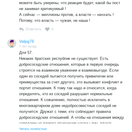
можете быть уверены, что реакция будет, какой бы пост
не занимал критикуемый !
А сейчас — миллионы против, а власти — начхать !
Потому, что власть — чужая, не наша !
Ответить
0
Valpg76
7 лет назад
Для 57.
Никаких братских республик не существует. Есть
добрососедские отношения, которые в первую очередь
строятся на взаимном уважении и взаимовыгоде. Если
один из соседей пытается получить привилегии или
преимущества за счет другого, это вызывает конфликт и
портит отношения. К тому так надо и относится, когда
определять, кто из соседей разрушает нормальные
отношения. К сожалению, полностью исключить в
многоквартирном доме недобросовестных соседей не
получится. Дружат с теми, кто соблюдает правила
добрососедских отношений. А чтобы на отношения между
народами не влияла отношения частны лиц, власть
должна отчитываться перед народом за свои действия.
Читать полностью