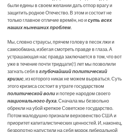
были едины в своем желании дать отпор врагу и
защитить родное Отечество. В этом и состоит не
только главное отличие времён, но и
суть всех
наших нынешних проблем
.
Мы, словно страусы, прячем голову в песок лжи и
самообмана, избегая смотреть правде в глаза. А
устрашающая нас правда заключается в том, что вот
уже в течение почти тридцати(!) лет мы позволили
загнать себя в
глубочайший политический
кризис
, из которого никак не можем вырваться. Суть
этого кризиса состоит в утрате государством
политической воли
и потере народом своего
национального духа
. Сначала мы безвольно
обрекли на убой крепкое Советское государство.
Потом малодушно признали верховенство США и
приоритет капиталистических ценностей. И, наконец,
безропотно напустили на себя морок либеральной