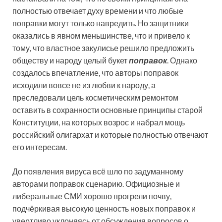
полностью отвечает духу времени и что любые
поправки могут только навредить. Но защитники
оказались в явном меньшинстве, что и привело к
тому, что властное закулисье решило предложить
обществу и народу целый букет
поправок
. Однако
создалось впечатление, что авторы поправок
исходили вовсе не из любви к народу, а
преследовали цель косметическим ремонтом
оставить в сохранности основные принципы старой
Конституции, на которых возрос и набрал мощь
российский олигархат и которые полностью отвечают
его интересам.
До появления вируса всё шло по задуманному
авторами поправок сценарию. Официозные и
либеральные СМИ хорошо прогрели почву,
подчёркивая высокую ценность новых поправок и
увертливо уклоняясь от обсуждения вопросов о