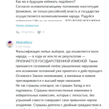
Как же в будущем избежать подобного?
Согласно основополагающему положению конституции
(возможно, не только российской) власть в государстве
осуществляется волеизъявлением народа. Радуйся
избиратель! Но он не радуется – ЕГО ВОЛЯ ИСКАЖЕНА.
Многие и вовсе давно махнули рукой: мол, ходить на
Читать полностью
выборы – бессмысленное занятие.
Ответить
0
Что же делать?
Для достижения ПРАВДЫ необходимо одно условие:
Abdrafikov
внести в конституцию основополагающую поправку.
6 лет назад
Фальсификация любых выборов, где изъявляется воля
народа, — в ходе их или по их результатам —
ПРИЗНАЕТСЯ ГОСУДАРСТВЕННОЙ ИЗМЕНОЙ. Также
признается госизменой любое умышленное нарушение
или искажение положений уже принятого и действующего
Основного Закона чиновниками, а виновные в измене
приговариваются к высшей мере наказания.
Не так страшны олигархи, не страшен Запад и его
подпевалы. Страшны многочисленные изменники в
избирательных комиссиях, которые с легкостью, без
угрызений совести совершают свое привычное черное
злодеяние. Страшны деятели с двойным гражданством в