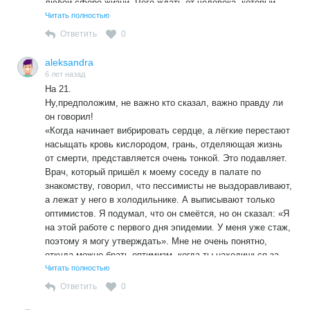
любой сфере жизни. Чего ждать от человека, который,
принимая второе гражданство, клянется: «Торжественно,
Читать полностью
добровольно и без каких-либо скрытых колебаний
Ответить
0
настоящим я под клятвой отказываюсь от верности
любому иностранному государству. Мои преданность и
aleksandra
верность с этого дня направлены к Соединенным Штатам
6 лет назад
Америки»?
На 21.
Если убрать эти УГРОЗЫ, то любой документ,
Ну,предположим, не важно кто сказал, важно правду ли
предусматривающий ВОЛЮ НАРОДА, гарантирует
он говорил!
ДОСТИЖЕНИЕ всего, что ему было обещано. Иначе –
«Когда начинает вибрировать сердце, а лёгкие перестают
никак.
насыщать кровь кислородом, грань, отделяющая жизнь
от смерти, представляется очень тонкой. Это подавляет.
Врач, который пришёл к моему соседу в палате по
знакомству, говорил, что пессимисты не выздоравливают,
а лежат у него в холодильнике. А выписывают только
оптимистов. Я подумал, что он смеётся, но он сказал: «Я
на этой работе с первого дня эпидемии. У меня уже стаж,
поэтому я могу утверждать». Мне не очень понятно,
откуда можно брать оптимизм, когда ты находишься за
тонкой перепонкой от того света. Тем не менее, такой
Читать полностью
закон был выдвинут одним из медиков, с которым мне
Ответить
0
довелось познакомиться.