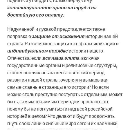
поднять и утвердить, только вернув ему
конституционное право на труд и на
достойную его оплату
.
Надуманной и лукавой представляется также
поправка о
защите от искажения
истории нашей
страны. Разве можно защитить от фальсификации
в
индивидуальном порядке
истории нашего
Отечества, если
вся наша элита
, включая
государственные органы и религиозные структуры,
скопом ополчилась на весь советский период
развития нашей страны, очерняя и вымарывая
самые славные страницы его истории? Но если
можно столь преступно поступать с отдельным, может
быть, самым значимым периодом прошлого, то
почему бы не поглумиться и над всей российской
историей в целом? Что делают и будут продолжать
гнуть свою линию сильные мира сего и их наемники,