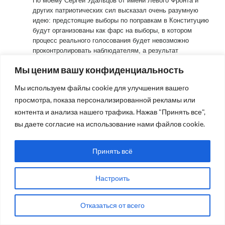
По моему Сергей Удальцов от имени Левого Фронта и
других патриотических сил высказал очень разумную
идею: предстоящие выборы по поправкам в Конституцию
будут организованы как фарс на выборы, в котором
процесс реального голосования будет невозможно
проконтролировать наблюдателям, а результат
голосования предсказуем и сейчас. Цель этих поправок в
Мы ценим вашу конфиденциальность
одном: обнулить сроки президенства Путина, оставив его
у власти на многие годы, выписав ему индульгенцию по
Мы используем файлы cookie для улучшения вашего
результатам управления государством. Все остальные
просмотра, показа персонализированной рекламы или
поправки просто мишура для отвода глаз. Но я думаю,
что если власть не смениться на народную и поправки
контента и анализа нашего трафика. Нажав "Принять все",
будут внесены в Конституцию, то развал государства
Читать полностью
вы даете согласие на использование нами файлов cookie.
будет раньше, чем окончится срок следующих
Ответить
0
полномочий нынешнего президента. А потому реальное
Принять всё
противостояние этому беспределу — отказ от участия в
oaleonov
лохотроне с активным подсчетом пришедших
6 лет назад
избирателей. Предлагаемые изменения Конституции не
Лауреат Нобелевской премии в области химии Майкл
Настроить
стоят права на существование социального государства
Левитте исследовав так называемый «короновирус»
под властью народа.
сделал вывод:
1 «Самоизоляция» убивает больше людей, чем
Отказаться от всего
выдуманная вирусная эпидемия.
2. За время «самоизоляции» резко возросло число