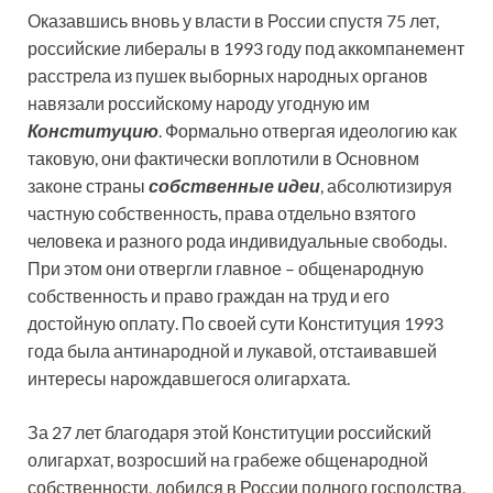
Оказавшись вновь у власти в России спустя 75 лет,
российские либералы в 1993 году под аккомпанемент
расстрела из пушек выборных народных органов
навязали российскому народу угодную им
Конституцию
. Формально отвергая идеологию как
таковую, они фактически воплотили в Основном
законе страны
собственные идеи
, абсолютизируя
частную собственность, права отдельно взятого
человека и разного рода индивидуальные свободы.
При этом они отвергли главное – общенародную
собственность и право граждан на труд и его
достойную оплату. По своей сути Конституция 1993
года была антинародной и лукавой, отстаивавшей
интересы нарождавшегося олигархата.
За 27 лет благодаря этой Конституции российский
олигархат, возросший на грабеже общенародной
собственности, добился в России полного господства,