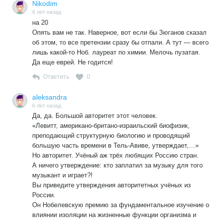
Второй момент заключается в том, что с тобой начинают
Nikodim
происходить диковинные вещи, которые никогда раньше
6 лет назад
не происходили. Например, начинает «вертеть» мышцы.
на 20
Они начинают неожиданно двигаться и скручиваться с
Опять вам не так. Наверное, вот если бы Зюганов сказал
большим напряжением, будто это медленная судорога.
об этом, то все претензии сразу бы отпали. А тут — всего
Ещё одна «фишка» «короны», это, когда моешься после
лишь какой-то Ноб. лауреат по химии. Мелочь пузатая.
очередной потливой ночи, вода мгновенно вызывает
Да еще еврей. Не годится!
огромные участки сыпи, никаких намёков на которую не
Ответить
0
было ещё минуту назад.»
https://zavtra.ru/blogs/virus_eto_ser_yozno
aleksandra
РЕКОМЕНДУЮ.
6 лет назад
Да, да. Большой авторитет этот человек.
«Левитт, американо-британо-израильский биофизик,
преподающий структурную биологию и проводящий
большую часть времени в Тель-Авиве, утверждает,…»
Но авторитет. Учёный аж трёх любящих Россию стран.
А ничего утверждение: кто заплатил за музыку для того
музыкант и играет?!
Вы приведите утверждения авторитетных учёных из
России.
Он Нобелевскую премию за фундаментальное изучение о
влиянии изоляции на жизненные функции организма и