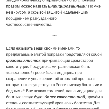
правом можно назвать
инфицированными
. Но уже
не вирусом, а скрытой защитой и дальнейшим
поощрением разнузданного
частнособственничества.
***
Если называть вещи своими именами, то
предлагаемые элитой поправки представляют собой
фиговый листок
, прикрывающий срам старой
конституции. Посудите сами: разве может быть
«качественной» российская медицина при
сохранении и увеличении той огромной пропасти,
которая ныне существует в России между богатыми и
бедными?! Вне всяких сомнений, наша медицина для
богатых всегда будет
более качественной
, причём в
степени, соответствующей уровню их богатства. Для
бедных же она была, есть и будет всегда остаточной,