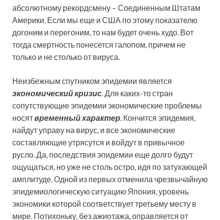
абсолютному рекордсмену – Соединенным Штатам
Америки. Если мы еще и США по этому показателю
догоним и перегоним, то нам будет очень худо. Вот
тогда смертность понесется галопом, причем не
только и не столько от вируса.
Неизбежным спутником эпидемии является
экономический кризис
. Для каких-то стран
сопутствующие эпидемии экономические проблемы
носят
временный характер
. Кончится эпидемия,
найдут управу на вирус, и все экономические
составляющие утрясутся и войдут в привычное
русло. Да, последствия эпидемии еще долго будут
ощущаться, но уже не столь остро, идя по затухающей
амплитуде. Одной из первых отменила чрезвычайную
эпидемиологическую ситуацию Япония, уровень
экономики которой соответствует третьему месту в
мире. Потихоньку, без ажиотажа, оправляется от