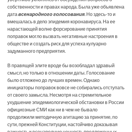
собственности и правах народа. Была уже объявлена
дата
всенародного голосования
. Но здесь-то и
вмешалась в дело эпидемия коронавируса. На ее
нарастающей волне форсирование принятия
поправок могло вызвать негативные настроения в
обществе и создать риск для успеха кулуарно
задуманного предприятия.
В правящей элите вроде бы возобладал здравый
смысл, но только в отношении даты. Голосование
было отложено до лучших времен. Однако
инициаторы поправок вовсе не собирались отступать
от своего замысла. Несмотря на стремительное
ухудшение эпидемиологической обстановки в России
официозные СМИ как ни в чем не бывало
продолжили методичную агитацию за принятие, по
сути, прежней Конституции, настойчиво доказывая
важность и всенародную ценность предложенных