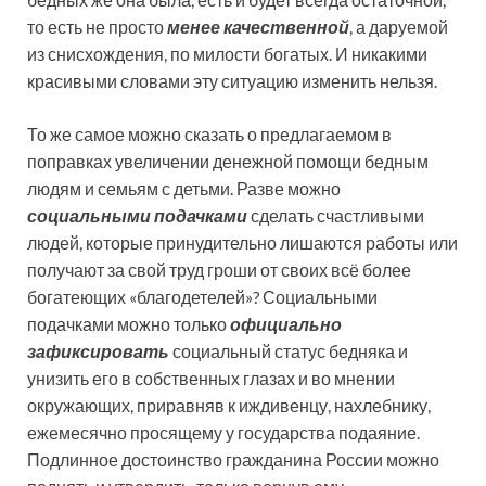
то есть не просто
менее качественной
, а даруемой
из снисхождения, по милости богатых. И никакими
красивыми словами эту ситуацию изменить нельзя.
То же самое можно сказать о предлагаемом в
поправках увеличении денежной помощи бедным
людям и семьям с детьми. Разве можно
социальными подачками
сделать счастливыми
людей, которые принудительно лишаются работы или
получают за свой труд гроши от своих всё более
богатеющих «благодетелей»? Социальными
подачками можно только
официально
зафиксировать
социальный статус бедняка и
унизить его в собственных глазах и во мнении
окружающих, приравняв к иждивенцу, нахлебнику,
ежемесячно просящему у государства подаяние.
Подлинное достоинство гражданина России можно