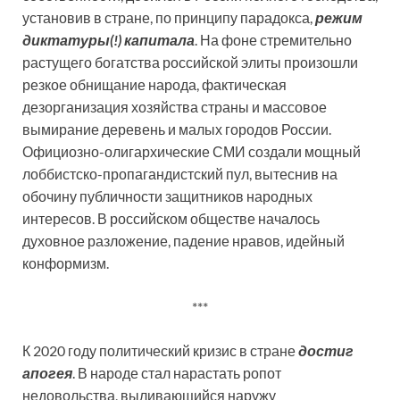
установив в стране, по принципу парадокса,
режим
диктатуры(!) капитала
. На фоне стремительно
растущего богатства российской элиты произошли
резкое обнищание народа, фактическая
дезорганизация хозяйства страны и массовое
вымирание деревень и малых городов России.
Официозно-олигархические СМИ создали мощный
лоббистско-пропагандистский пул, вытеснив на
обочину публичности защитников народных
интересов. В российском обществе началось
духовное разложение, падение нравов, идейный
конформизм.
***
К 2020 году политический кризис в стране
достиг
апогея
. В народе стал нарастать ропот
недовольства, выливающийся наружу