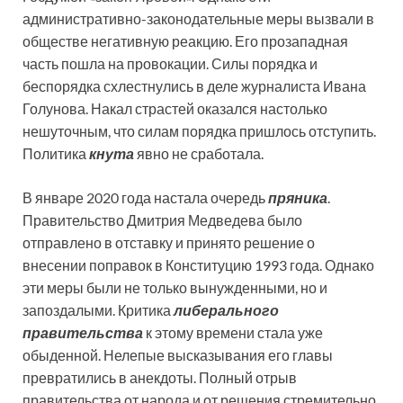
административно-законодательные меры вызвали в
обществе негативную реакцию. Его прозападная
часть пошла на провокации. Силы порядка и
беспорядка схлестнулись в деле журналиста Ивана
Голунова. Накал страстей оказался настолько
нешуточным, что силам порядка пришлось отступить.
Политика
кнута
явно не сработала.
В январе 2020 года настала очередь
пряника
.
Правительство Дмитрия Медведева было
отправлено в отставку и принято решение о
внесении поправок в Конституцию 1993 года. Однако
эти меры были не только вынужденными, но и
запоздалыми. Критика
либерального
правительства
к этому времени стала уже
обыденной. Нелепые высказывания его главы
превратились в анекдоты. Полный отрыв
правительства от народа и от решения стремительно