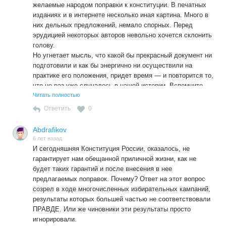
желаемые народом поправки к конституции. В печатных
изданиях и в интернете несколько иная картина. Много в
них дельных предложений, немало спорных. Перед
эрудицией некоторых авторов невольно хочется склонить
голову.
Но угнетает мысль, что какой бы прекрасный документ ни
подготовили и как бы энергично ни осуществили на
практике его положения, придет время — и повторится то,
что не раз уже случалось в нашей истории. Вспомните
Референдум о сохранении СССР, вспомните Конституцию
Читать полностью
СССР. А Программа и Устав КПСС – читаешь и
Ответить
0
причмокиваешь: хорошо-то как!
А потом приходит, условно говоря, генсек партии
Abdrafikov
Горбачев и становится Президентом страны. После чего
6 лет назад
складывает полномочия Президента, нарушая
И сегодняшняя Конституция России, оказалось, не
президентскую присягу, совершая тотальную измену —
гарантирует нам обещанной приличной жизни, как не
всему: народу, стране, уставу партии. И сбегает за рубеж
будет таких гарантий и после внесения в нее
спокойно доживать свой век.
предлагаемых поправок. Почему? Ответ на этот вопрос
созрел в ходе многочисленных избирательных кампаний,
результаты которых большей частью не соответствовали
ПРАВДЕ. Или же чиновники эти результаты просто
игнорировали.