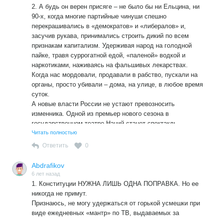
2. А будь он верен присяге – не было бы ни Ельцина, ни
90-х, когда многие партийные чинуши спешно
перекрашивались в «демократов» и «либералов» и,
засучив рукава, принимались строить дикий по всем
признакам капитализм. Удерживая народ на голодной
пайке, травя суррогатной едой, «паленой» водкой и
наркотиками, наживаясь на фальшивых лекарствах.
Когда нас мордовали, продавали в рабство, пускали на
органы, просто убивали – дома, на улице, в любое время
суток.
А новые власти России не устают превозносить
изменника. Одной из премьер нового сезона в
государственном театре Наций станет спектакль
«Горбачев», где главную роль сыграет Евгений Миронов,
Читать полностью
на гастролях радовавший украинцев стихами и сценками
Ответить
0
об ужасах в СССР и России.
Abdrafikov
6 лет назад
1. Конституции НУЖНА ЛИШЬ ОДНА ПОПРАВКА. Но ее
никогда не примут.
Признаюсь, не могу удержаться от горькой усмешки при
виде ежедневных «мантр» по ТВ, выдаваемых за