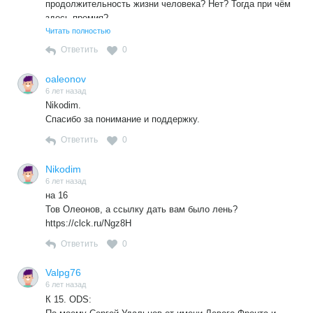
продолжительность жизни человека? Нет? Тогда при чём
здесь премия?
Как дела обстоят в его штатах? Там же тоже
Читать полностью
свирепствовала «выдуманная «вирусная эпидемия. Да и
Ответить
0
в Израиле люди благодарят правительство за вовремя
предпринятые меры против Ковида…
oaleonov
6 лет назад
Nikodim.
Спасибо за понимание и поддержку.
Ответить
0
Nikodim
6 лет назад
на 16
Тов Олеонов, а ссылку дать вам было лень?
https://clck.ru/Ngz8H
Ответить
0
Valpg76
6 лет назад
К 15. ODS: