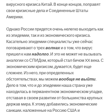
вирусного кризиса Китай. В конце концов, поправят
свои кризисные дела и Соединенные Штаты
Америки.
Однако России придется очень нелегко выходить как
из эпидемии, так и из экономического кризиса.
Касательно эпидемии специалисты уже сейчас
поговаривают о трех
волнах
и о том, что вирус
пришел к нам
надолго
. И это не может не вызывать
аналогии со СПИДом, который стал бичом XX века. С
экономическим кризисом, думается, будет еще
сложнее. Из него, при определенных
обстоятельствах, мы можем
вообще не выйти
.
Дело в том, что и до эпидемии наша страна уже
находилась в перманентном экономическом упадке,
отставая в своем развитии от большинства крупных
держав мира. К этому добавились экономические
санкции, наложенные на Россию США и