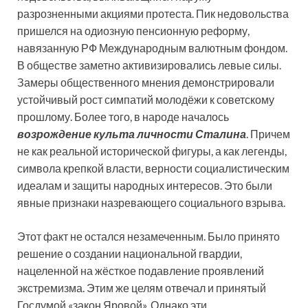
разрозненными акциями протеста. Пик недовольства
пришелся на одиозную пенсионную реформу,
навязанную РФ Международным валютным фондом.
В обществе заметно активизировались левые силы.
Замеры общественного мнения демонстрировали
устойчивый рост симпатий молодёжи к советскому
прошлому. Более того, в народе началось
возрождение культа личности Сталина
. Причем
не как реальной исторической фигуры, а как легенды,
символа крепкой власти, верности социалистическим
идеалам и защиты народных интересов. Это были
явные признаки назревающего социального взрыва.
Этот факт не остался незамеченным. Было принято
решение о создании национальной гвардии,
нацеленной на жёсткое подавление проявлений
экстремизма. Этим же целям отвечал и принятый
Госдумой «закон Яровой». Однако эти