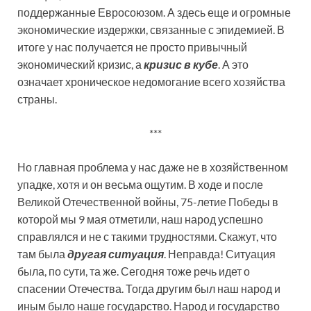
поддержанные Евросоюзом. А здесь еще и огромные
экономические издержки, связанные с эпидемией. В
итоге у нас получается не просто привычный
экономический кризис, а
кризис в кубе
. А это
означает хроническое недомогание всего хозяйства
страны.
***
Но главная проблема у нас даже не в хозяйственном
упадке, хотя и он весьма ощутим. В ходе и после
Великой Отечественной войны, 75-летие Победы в
которой мы 9 мая отметили, наш народ успешно
справлялся и не с такими трудностями. Скажут, что
там была
другая ситуация
. Неправда! Ситуация
была, по сути, та же. Сегодня тоже речь идет о
спасении Отечества. Тогда другим был наш народ и
иным было наше государство. Народ и государство