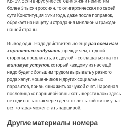
КВ-19. Если вирус унес сегодня жизни немногим
более 3 тысяч россиян, то олигархическая по своей
сути Конституция 1993 года, даже после поправок,
обрекает на нищету и страдания миллионы граждан
нашей страны.
Вывод один. Надо действительно ещё
раз всем нам
хорошенько подумать
, прежде чем, с одной
стороны, предлагать, а с другой – соглашаться на тот
минимум уступок
, который каждому из нас ещё
надо будет с большим трудом вырывать у разного
рода хапуг, мошенников и других социальных
паразитов, привыкших жить за чужой счет. Народная
пословица «с паршивой овцы хоть шерсти клок» здесь
не годится, так как через десяток лет такой жизни у нас
вся «отара» может стать паршивой.
Другие материалы номера