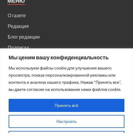
МЕНЮ
О газете
Редакция
Блог редакции
Подписка
Мы ценим вашу конфиденциальность
Правила поведения на сайте
Мы используем файлы cookie для улучшения вашего
Реклама
просмотра, показа персонализированной рекламы или
Старый сайт
контента и анализа нашего трафика. Нажав "Принять все",
вы даете согласие на использование нами файлов cookie.
Старый HTML сайт
Принять всё
Настроить
Авторсие права: © 2026
Газета "Советская Россия"
.