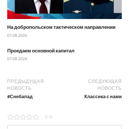
На добропольском тактическом направлении
07.08.2026
Проедаем основной капитал
07.08.2026
ПРЕДЫДУЩАЯ
СЛЕДУЮЩАЯ
НОВОСТЬ
НОВОСТЬ
#Снебапад
Классика с нами
0
0
/