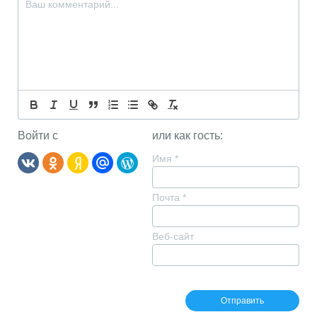
Войти с
или как гость:
Имя
*
Почта
*
Веб-сайт