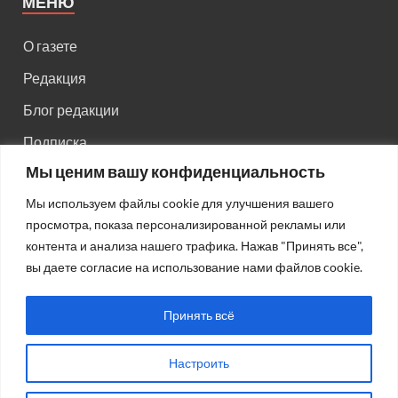
МЕНЮ
О газете
Редакция
Блог редакции
Подписка
Мы ценим вашу конфиденциальность
Правила поведения на сайте
Мы используем файлы cookie для улучшения вашего
Реклама
просмотра, показа персонализированной рекламы или
Старый сайт
контента и анализа нашего трафика. Нажав "Принять все",
вы даете согласие на использование нами файлов cookie.
Старый HTML сайт
Принять всё
Настроить
Авторсие права: © 2026
Газета "Советская Россия"
.