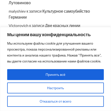
Лутовиново
malyshiev
к записи
Культурное самоубийство
Германии
Victorovich
к записи
Две красных линии
robot
к записи
Кто сказал, что наш народ, нашу
Мы ценим вашу конфиденциальность
молодежь не интересуют выборы и Программа
Мы используем файлы cookie для улучшения вашего
КПРФ?..
просмотра, показа персонализированной рекламы или
контента и анализа нашего трафика. Нажав "Принять все",
вы даете согласие на использование нами файлов cookie.
СЛОВО ПАРТНЁРАМ
Принять всё
Поиск тура в Египет: курорты, сезоны и что учесть
Почему провокативная терапия работает там, где обычные разговоры
Настроить
заходят в тупик
Что изменилось в обучении сметчиков в текущем году: новые
Отказаться от всего
требования, софт и навыки, без которых уже не обойтись