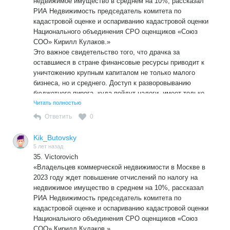
недвижимое имущество в среднем на 10%, рассказал
РИА Недвижимость председатель комитета по
кадастровой оценке и оспариванию кадастровой оценки
Национального объединения СРО оценщиков «Союз
СОО» Кирилл Кулаков.»
Это важное свидетельство того, что драчка за
оставшиеся в стране финансовые ресурсы приводит к
уничтожению крупным капиталом не только малого
бизнеса, но и среднего. Доступ к разворовыванию
бюджетного пирога, куда пойдут налоги, имеет только
узкий круг «равноудалённых».
Читать полностью
Ответить
0
Kik_Butovsky
5 лет назад
35. Victorovich
«Владельцев коммерческой недвижимости в Москве в
2023 году ждет повышение отчислений по налогу на
недвижимое имущество в среднем на 10%, рассказал
РИА Недвижимость председатель комитета по
кадастровой оценке и оспариванию кадастровой оценки
Национального объединения СРО оценщиков «Союз
СОО» Кирилл Кулаков.»