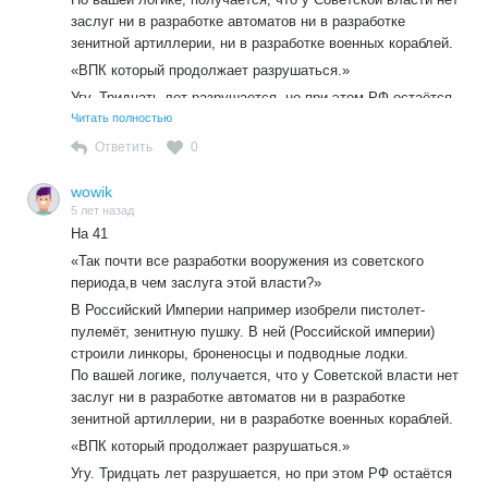
заслуг ни в разработке автоматов ни в разработке
зенитной артиллерии, ни в разработке военных кораблей.
«ВПК который продолжает разрушаться.»
Угу. Тридцать лет разрушается, но при этом РФ остаётся
одним из мировых лидеров по экспорту вооружения.»
Читать полностью
Я работал на оборонных предприятиях всю свою жизнь,и
Ответить
0
от них осталось 8-10 процентов,остальное распродано
или уничтожено.Так это деградация или процветание?
wowik
5 лет назад
На 41
«Так почти все разработки вооружения из советского
периода,в чем заслуга этой власти?»
В Российский Империи например изобрели пистолет-
пулемёт, зенитную пушку. В ней (Российской империи)
строили линкоры, броненосцы и подводные лодки.
По вашей логике, получается, что у Советской власти нет
заслуг ни в разработке автоматов ни в разработке
зенитной артиллерии, ни в разработке военных кораблей.
«ВПК который продолжает разрушаться.»
Угу. Тридцать лет разрушается, но при этом РФ остаётся