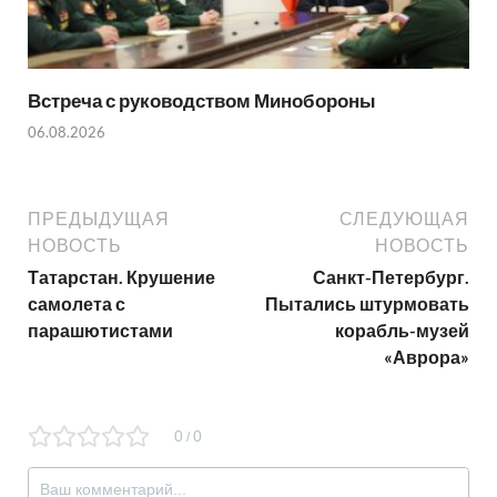
Встреча с руководством Минобороны
06.08.2026
ПРЕДЫДУЩАЯ
СЛЕДУЮЩАЯ
НОВОСТЬ
НОВОСТЬ
Татарстан. Крушение
Санкт-Петербург.
самолета с
Пытались штурмовать
парашютистами
корабль-музей
«Аврора»
0
0
/