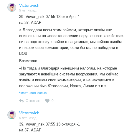
А ещё на наши налоги устраиваются выбора без выборов,
Victorovich
полицаям тоже платят, чтобы народ разгоняли, били
5 лет назад
дубинками, пинали в живот, подбрасывают наркоту, чтобы
39. Vovan_nsk 07:55 13 октября -1
осудить неугодных…
на 37. ADAP
Как -то так.
> Благодаря всем этим займам, которые якобы «не
Попирается стать Конституции 31.
спишешь ни на «восстановление порушенного хозяйства»,
ни на подготовку к войне с нацизмом», мы сейчас живём
и пишем свои комментарии, если бы мы не победили в
ВОВ.
Возможно.
«Но тогда и благодаря нынешним налогам, на которые
закупаются новейшие системы вооружения, мы сейчас
живём и пишем свои комментарии, а не находимся в
положении быв.Югославии, Ирака, Ливии и т.п.»
Так почти все разработки вооружения из советского
Читать полностью
периода,в чем заслуга этой власти?Как и разведанные
Ответить
0
месторождения и инфраструктура,которая сегодня
приходит в упадок,как и ВПК который продолжает
Victorovich
разрушаться.
5 лет назад
39. Vovan_nsk 07:55 13 октября -1
на 37. ADAP