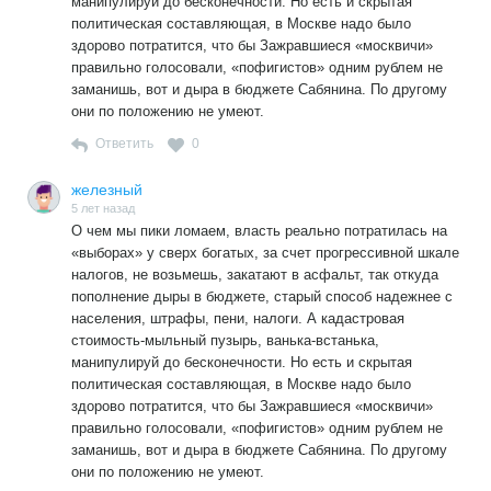
манипулируй до бесконечности. Но есть и скрытая
политическая составляющая, в Москве надо было
здорово потратится, что бы Зажравшиеся «москвичи»
правильно голосовали, «пофигистов» одним рублем не
заманишь, вот и дыра в бюджете Сабянина. По другому
они по положению не умеют.
Ответить
0
железный
5 лет назад
О чем мы пики ломаем, власть реально потратилась на
«выборах» у сверх богатых, за счет прогрессивной шкале
налогов, не возьмешь, закатают в асфальт, так откуда
пополнение дыры в бюджете, старый способ надежнее с
населения, штрафы, пени, налоги. А кадастровая
стоимость-мыльный пузырь, ванька-встанька,
манипулируй до бесконечности. Но есть и скрытая
политическая составляющая, в Москве надо было
здорово потратится, что бы Зажравшиеся «москвичи»
правильно голосовали, «пофигистов» одним рублем не
заманишь, вот и дыра в бюджете Сабянина. По другому
они по положению не умеют.