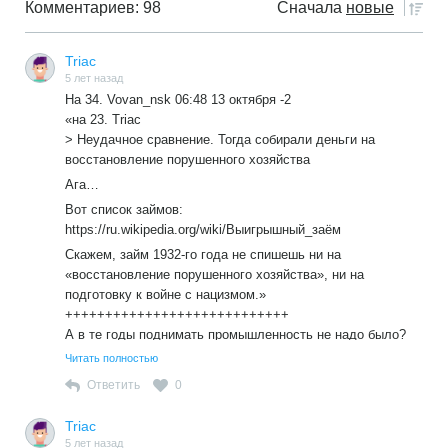
Комментариев: 98
Сначала
новые
Triac
5 лет назад
На 34. Vovan_nsk 06:48 13 октября -2
«на 23. Triac
> Неудачное сравнение. Тогда собирали деньги на
восстановление порушенного хозяйства
Ага…
Вот список займов:
https://ru.wikipedia.org/wiki/Выигрышный_заём
Скажем, займ 1932-го года не спишешь ни на
«восстановление порушенного хозяйства», ни на
подготовку к войне с нацизмом.»
++++++++++++++++++++++++++++
А в те годы поднимать промышленность не надо было?
Тогда займы шли на развитие страны. А нынче на что?
Читать полностью
Для роста цен на все. Для развития и увеличения числа
Ответить
0
мегаполисов с их эпидемия и и транспортным
коллапсом? Вы бы уж больше писали о нынешнем
Triac
времени и о росте числа миллиардеров. Об «успехах» в
5 лет назад