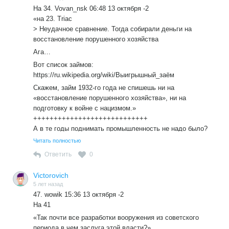
России в деле увеличения её экономической мощи и
На 34. Vovan_nsk 06:48 13 октября -2
росте зарплат и пенсий трудящихся на этом фоне со
«на 23. Triac
стабилизацией цен на услуги и товары с продуктами. О
> Неудачное сравнение. Тогда собирали деньги на
росте налогов, тарифов, а также поборов с народа и
восстановление порушенного хозяйства
говорить не приходится.
Ага…
Вот список займов:
https://ru.wikipedia.org/wiki/Выигрышный_заём
Скажем, займ 1932-го года не спишешь ни на
«восстановление порушенного хозяйства», ни на
подготовку к войне с нацизмом.»
++++++++++++++++++++++++++++
А в те годы поднимать промышленность не надо было?
Тогда займы шли на развитие страны. А нынче на что?
Читать полностью
Для роста цен на все. Для развития и увеличения числа
Ответить
0
мегаполисов с их эпидемия и и транспортным
коллапсом? Вы бы уж больше писали о нынешнем
Victorovich
времени и о росте числа миллиардеров. Об «успехах» в
5 лет назад
России в деле увеличения её экономической мощи и
47. wowik 15:36 13 октября -2
росте зарплат и пенсий трудящихся на этом фоне со
На 41
стабилизацией цен на услуги и товары с продуктами. О
«Так почти все разработки вооружения из советского
росте налогов, тарифов, а также поборов с народа и
периода,в чем заслуга этой власти?»