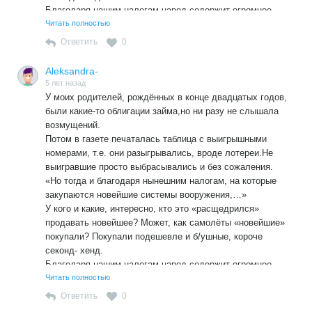
Благодаря нашим налогам народ содержит огромное
количество чиновников у которых «вдруг» появляется
Читать полностью
жильё за рубежом и счета. И чёгой-то они туда так
Ответить
0
рвутся?
А ещё на наши налоги устраиваются выбора без выборов,
Aleksandra-
полицаям тоже платят, чтобы народ разгоняли, били
5 лет назад
дубинками, пинали в живот, подбрасывают наркоту, чтобы
У моих родителей, рождённых в конце двадцатых годов,
осудить неугодных…
были какие-то облигации займа,но ни разу не слышала
Как -то так.
возмущений.
Попирается стать Конституции 31.
Потом в газете печаталась таблица с выигрышными
номерами, т.е. они разыгрывались, вроде лотереи.Не
выигравшие просто выбрасывались и без сожаления.
«Но тогда и благодаря нынешним налогам, на которые
закупаются новейшие системы вооружения,…»
У кого и какие, интересно, кто это «расщедрился»
продавать новейшее? Может, как самолёты «новейшие»
покупали? Покупали подешевле и б/ушные, короче
секонд- хенд.
Благодаря нашим налогам народ содержит огромное
количество чиновников у которых «вдруг» появляется
Читать полностью
жильё за рубежом и счета. И чёгой-то они туда так
Ответить
0
рвутся?