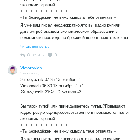
экономист сраный.
++++++++++++++++++++
«Ты безнадёжен, не вижу смысла тебе отвечать.»
Я уже вам писал неоднократно,что вы видно купили
диплом роб высшем экономическом образовании в
подземном переходе по бросовой цене и лезете как клоп
,доказывать экономические простые истины ,не имея ни
Читать полностью
малейшего представления о том ,что
Ответить
0
комментируете.Если не понимаете ,что платить нужно по
кадастровой оценке,если оценка стоимости один
Victorovich
миллион,один налог платишь с этого миллиона по ставке
5 лет назад
установленной в данном регионе,если 10 миллионов
36. soyuznik 07:25 13 октября -1
,платишь с 10 миллионов по ставке региона.И скажи
Victorovich 06:30 13 октября -1 +1
платить по твоему нужно что с 1 миллиона ,что с 10
29. soyuznik 20:24 12 октября -2
одинаково?
===
Вы такой тупой или прикидываетесь тупым?Повышают
кадастровую оценку,соответственно и повышается налог-
экономист сраный.
++++++++++++++++++++
«Ты безнадёжен, не вижу смысла тебе отвечать.»
Я уже вам писал неоднократно,что вы видно купили