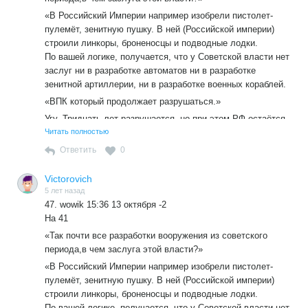
говорить не приходится.
«В Российский Империи например изобрели пистолет-
пулемёт, зенитную пушку. В ней (Российской империи)
строили линкоры, броненосцы и подводные лодки.
По вашей логике, получается, что у Советской власти нет
заслуг ни в разработке автоматов ни в разработке
зенитной артиллерии, ни в разработке военных кораблей.
«ВПК который продолжает разрушаться.»
Угу. Тридцать лет разрушается, но при этом РФ остаётся
одним из мировых лидеров по экспорту вооружения.»
Читать полностью
Я работал на оборонных предприятиях всю свою жизнь,и
Ответить
0
от них осталось 8-10 процентов,остальное распродано
или уничтожено.Так это деградация или процветание?
Victorovich
5 лет назад
47. wowik 15:36 13 октября -2
На 41
«Так почти все разработки вооружения из советского
периода,в чем заслуга этой власти?»
«В Российский Империи например изобрели пистолет-
пулемёт, зенитную пушку. В ней (Российской империи)
строили линкоры, броненосцы и подводные лодки.
По вашей логике, получается, что у Советской власти нет