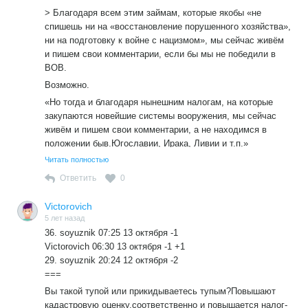
> Благодаря всем этим займам, которые якобы «не
спишешь ни на «восстановление порушенного хозяйства»,
ни на подготовку к войне с нацизмом», мы сейчас живём
и пишем свои комментарии, если бы мы не победили в
ВОВ.
Возможно.
«Но тогда и благодаря нынешним налогам, на которые
закупаются новейшие системы вооружения, мы сейчас
живём и пишем свои комментарии, а не находимся в
положении быв.Югославии, Ирака, Ливии и т.п.»
Так почти все разработки вооружения из советского
Читать полностью
периода,в чем заслуга этой власти?Как и разведанные
Ответить
0
месторождения и инфраструктура,которая сегодня
приходит в упадок,как и ВПК который продолжает
Victorovich
разрушаться.
5 лет назад
36. soyuznik 07:25 13 октября -1
Victorovich 06:30 13 октября -1 +1
29. soyuznik 20:24 12 октября -2
===
Вы такой тупой или прикидываетесь тупым?Повышают
кадастровую оценку,соответственно и повышается налог-