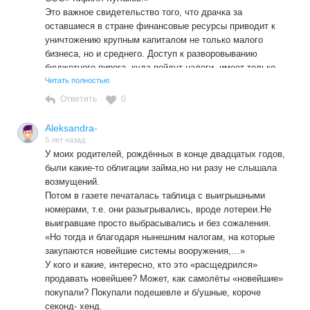
Это важное свидетельство того, что драчка за
оставшиеся в стране финансовые ресурсы приводит к
уничтожению крупным капиталом не только малого
бизнеса, но и среднего. Доступ к разворовыванию
бюджетного пирога, куда пойдут налоги, имеет только
узкий круг «равноудалённых».
Читать полностью
Ответить
0
Aleksandra-
5 лет назад
У моих родителей, рождённых в конце двадцатых годов,
были какие-то облигации займа,но ни разу не слышала
возмущений.
Потом в газете печаталась таблица с выигрышными
номерами, т.е. они разыгрывались, вроде лотереи.Не
выигравшие просто выбрасывались и без сожаления.
«Но тогда и благодаря нынешним налогам, на которые
закупаются новейшие системы вооружения,…»
У кого и какие, интересно, кто это «расщедрился»
продавать новейшее? Может, как самолёты «новейшие»
покупали? Покупали подешевле и б/ушные, короче
секонд- хенд.