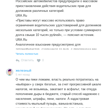
Российских автомобилистов предупредили о массовом
приостановлении действия водительских прав для
должников различных категорий.
URA.Ru
«Приставы могут массово использовать право
ограничения водительских удостоверений для должников
нескольких категорий, но только при условии суммарного
долга свыше 10 тысяч рублей», — пояснил источник.
URA.Ru
Аналогичное взыскание предусмотрено для
автомобилистов, садящихся за руль с просроченными
правами, либо с документом, в котором содержится
Читать полностью
неверная информация.
Ответить
0
AutoNews
Во всех случаях машина нарушителя будет эвакуирована
железный
на специализированную стоянку.
5 лет назад
О чем мы пики ломаем, власть реально потратилась на
«выборах» у сверх богатых, за счет прогрессивной шкале
налогов, не возьмешь, закатают в асфальт, так откуда
пополнение дыры в бюджете, старый способ надежнее с
населения, штрафы, пени, налоги. А кадастровая
стоимость-мыльный пузырь, ванька-встанька,