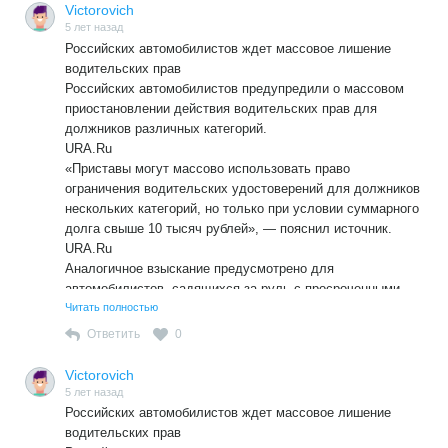
Victorovich
5 лет назад
Российских автомобилистов ждет массовое лишение
водительских прав
Российских автомобилистов предупредили о массовом
приостановлении действия водительских прав для
должников различных категорий.
URA.Ru
«Приставы могут массово использовать право
ограничения водительских удостоверений для должников
нескольких категорий, но только при условии суммарного
долга свыше 10 тысяч рублей», — пояснил источник.
URA.Ru
Аналогичное взыскание предусмотрено для
автомобилистов, садящихся за руль с просроченными
правами, либо с документом, в котором содержится
Читать полностью
неверная информация.
Ответить
0
AutoNews
Во всех случаях машина нарушителя будет эвакуирована
Victorovich
на специализированную стоянку.
5 лет назад
Российских автомобилистов ждет массовое лишение
водительских прав