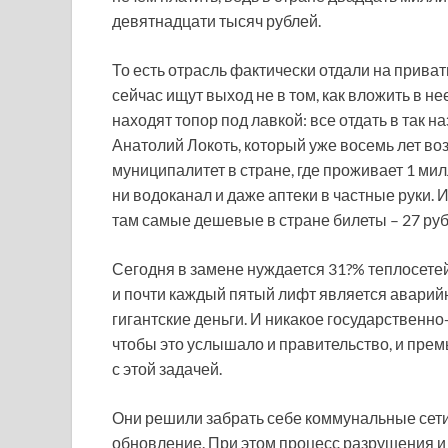
девятнадцати тысяч рублей.
То есть отрасль фактически отдали на прива
сейчас ищут выход не в том, как вложить в н
находят топор под лавкой: все отдать в так 
Анатолий Локоть, который уже восемь лет во
муниципалитет в стране, где проживает 1 мил
ни водоканал и даже аптеки в частные руки. 
там самые дешевые в стране билеты – 27 руб
Сегодня в замене нуждается 31?% теплосетей
и почти каждый пятый лифт является аварийн
гигантские деньги. И никакое государственно
чтобы это услышало и правительство, и прем
с этой задачей.
Они решили забрать себе коммунальные сети,
обновление. При этом процесс разрушения 