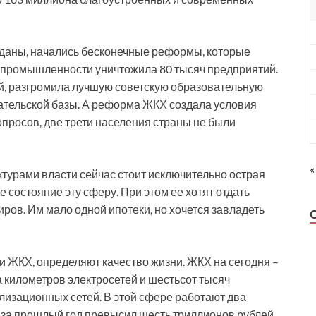
преданы, начались бесконечные реформы, которые
промышленности уничтожила 80 тысяч предприятий.
й, разгромила лучшую советскую образовательную
вательской базы. А реформа ЖКХ создала условия
опросов, две трети населения страны не были
«
турами власти сейчас стоит исключительно острая
 состояние эту сферу. При этом ее хотят отдать
ров. Им мало одной ипотеки, но хочется завладеть
и ЖКХ, определяют качество жизни. ЖКХ на сегодня –
 километров электросетей и шестьсот тысяч
лизационных сетей. В этой сфере работают два
 за прошлый год превысил шесть триллионов рублей.