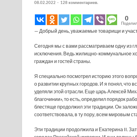
08.02.2022
-
128 комментариев.
0
Подели
— Добрый день, уважаемые товарищи и учас
Сегодня мы с вами рассматриваем одну из гл
исключения. Ведь жилищно-коммунальное хо
граждан и гостей страны.
Я специально посмотрел историю этого вопро
о развитии крупных городов. И я понял, что 
уделяли этой отрасли. Еще царь Алексей Мих
благочинии», то есть, определил порядок раб
блестяще продолжил эти традиции. Он заложи
соответствовала, в ту пору, всем мировым ст
Эти традиции продолжила и Екатерина II. За
городах Российской империи. И они должны б