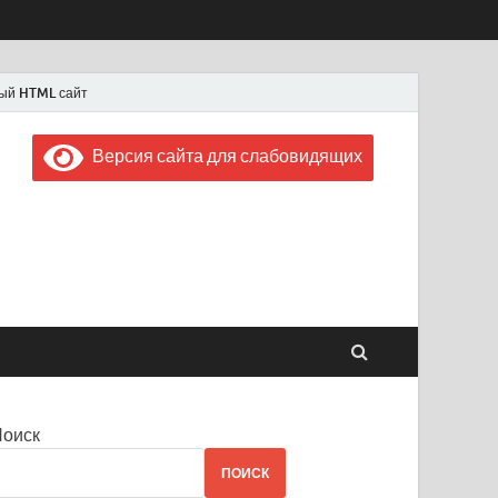
ый HTML сайт
Версия сайта для слабовидящих
 "Советская Россия"
 1956 года
Поиск
ПОИСК