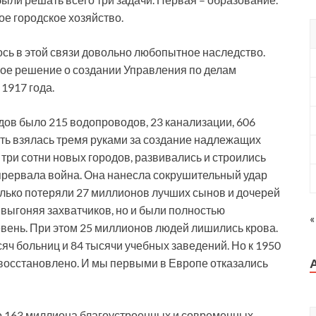
ое городское хозяйство.
лось в этой связи довольно любопытное наследство.
ое решение о создании Управления по делам
1917 года.
одов было 215 водопроводов, 23 канализации, 606
сть взялась тремя руками за создание надлежащих
три сотни новых городов, развивались и строились
 прервала война. Она нанесла сокрушительный удар
олько потеряли 27 миллионов лучших сынов и дочерей
выгоняя захватчиков, но и были полностью
«
евень. При этом 25 миллионов людей лишились крова.
яч больниц и 84 тысячи учебных заведений. Но к 1950
ло восстановлено. И мы первыми в Европе отказались
о 163 миллиона благоустроенных и современных