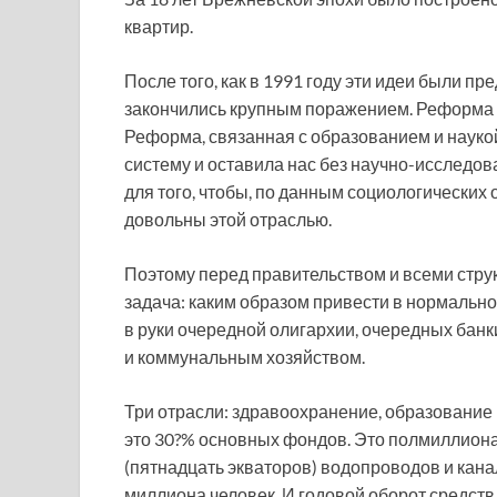
квартир.
После того, как в 1991 году эти идеи были 
закончились крупным поражением. Реформа 
Реформа, связанная с образованием и науко
систему и оставила нас без научно-исследо
для того, чтобы, по данным социологических 
довольны этой отраслью.
Поэтому перед правительством и всеми струк
задача: каким образом привести в нормальное
в руки очередной олигархии, очередных банки
и коммунальным хозяйством.
Три отрасли: здравоохранение, образование 
это 30?% основных фондов. Это полмиллиона
(пятнадцать экваторов) водопроводов и кана
миллиона человек. И годовой оборот средств