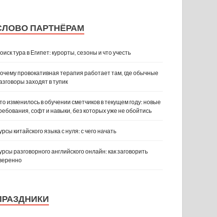
СЛОВО ПАРТНЁРАМ
оиск тура в Египет: курорты, сезоны и что учесть
очему провокативная терапия работает там, где обычные
азговоры заходят в тупик
то изменилось в обучении сметчиков в текущем году: новые
ребования, софт и навыки, без которых уже не обойтись
урсы китайского языка с нуля: с чего начать
урсы разговорного английского онлайн: как заговорить
веренно
ПРАЗДНИКИ