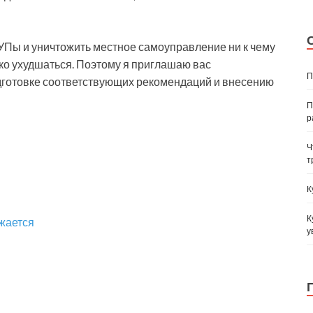
УПы и уничтожить местное самоуправление ни к чему
ко ухудшаться. Поэтому я приглашаю вас
П
одготовке соответствующих рекомендаций и внесению
П
р
Ч
т
К
К
жается
у
и