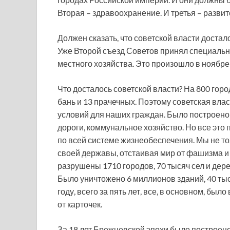
Вторая – здравоохранение. И третья – развит
Должен сказать, что советской власти доста
Уже Второй съезд Советов принял специальн
местного хозяйства. Это произошло в ноябре 
Что досталось советской власти? На 800 гор
бань и 13 прачечных. Поэтому советская вла
условий для наших граждан. Было построено 
дороги, коммунальное хозяйство. Но все это
по всей системе жизнеобеспечения. Мы не т
своей державы, отстаивая мир от фашизма и 
разрушены 1710 городов, 70 тысяч сел и дер
Было уничтожено 6 миллионов зданий, 40 тыс
году, всего за пять лет, все, в основном, бы
от карточек.
За 18 лет Брежневской эпохи было построен