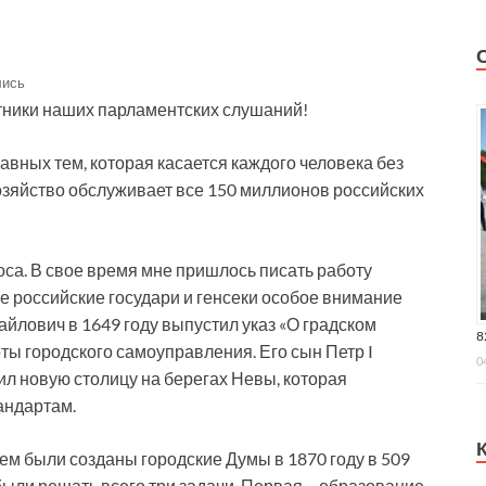
лись
тники наших парламентских слушаний!
авных тем, которая касается каждого человека без
зяйство обслуживает все 150 миллионов российских
са. В свое время мне пришлось писать работу
все российские государи и генсеки особое внимание
айлович в 1649 году выпустил указ «О градском
8
оты городского самоуправления. Его сын Петр I
0
л новую столицу на берегах Невы, которая
андартам.
тем были созданы городские Думы в 1870 году в 509
ыли решать всего три задачи. Первая – образование.