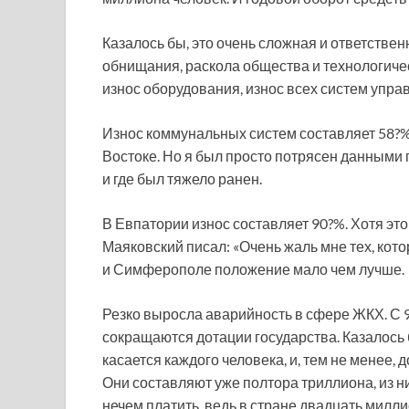
Казалось бы, это очень сложная и ответствен
обнищания, раскола общества и технологичес
износ оборудования, износ всех систем упра
Износ коммунальных систем составляет 58?%
Востоке. Но я был просто потрясен данными 
и где был тяжело ранен.
В Евпатории износ составляет 90?%. Хотя это
Маяковский писал: «Очень жаль мне тех, кот
и Симферополе положение мало чем лучше.
Резко выросла аварийность в сфере ЖКХ. С 9
сокращаются дотации государства. Казалось 
касается каждого человека, и, тем не менее, 
Они составляют уже полтора триллиона, из 
нечем платить, ведь в стране двадцать милл