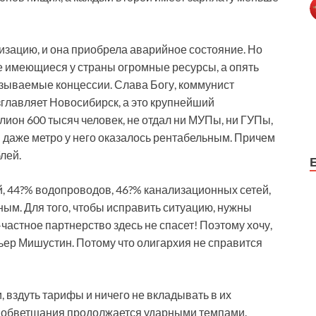
тизацию, и она приобрела аварийное состояние. Но
ее имеющиеся у страны огромные ресурсы, а опять
называемые концессии. Слава Богу, коммунист
зглавляет Новосибирск, а это крупнейший
лион 600 тысяч человек, не отдал ни МУПы, ни ГУПы,
И даже метро у него оказалось рентабельным. Причем
лей.
, 44?% водопроводов, 46?% канализационных сетей,
ым. Для того, чтобы исправить ситуацию, нужны
-частное партнерство здесь не спасет! Поэтому хочу,
ьер Мишустин. Потому что олигархия не справится
 вздуть тарифы и ничего не вкладывать в их
и обветшания продолжается ударными темпами.