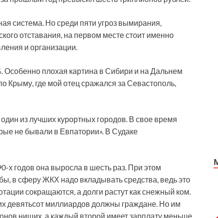
ная система. Но среди пяти угроз вымирания,
кого отставания, на первом месте стоит именно
вления и организации.
. Особенно плохая картина в Сибири и на Дальнем
по Крыму, где мой отец сражался за Севастополь,
 один из лучших курортных городов. В свое время
орые не бывали в Евпатории». В Судаке
0-х годов она выросла в шесть раз. При этом
бы, в сферу ЖКХ надо вкладывать средства, ведь это
дотации сокращаются, а долги растут как снежный ком.
них девятьсот миллиардов должны граждане. Но им
ионов нищих, а каждый второй имеет зарплату меньше