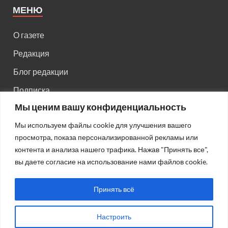
МЕНЮ
О газете
Редакция
Блог редакции
Подписка
Мы ценим вашу конфиденциальность
Правила поведения на сайте
Мы используем файлы cookie для улучшения вашего
Реклама
просмотра, показа персонализированной рекламы или
Старый сайт
контента и анализа нашего трафика. Нажав "Принять все",
вы даете согласие на использование нами файлов cookie.
Старый HTML сайт
Принять всё
Настроить