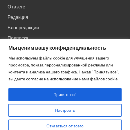
О газете
Редакция
Блог редакции
Подписка
Мы ценим вашу конфиденциальность
Правила поведения на сайте
Мы используем файлы cookie для улучшения вашего
Реклама
просмотра, показа персонализированной рекламы или
Старый сайт
контента и анализа нашего трафика. Нажав "Принять все",
вы даете согласие на использование нами файлов cookie.
Старый HTML сайт
Принять всё
Настроить
Авторсие права: © 2026
Газета "Советская Россия"
.
Отказаться от всего
Работает на Wordpress