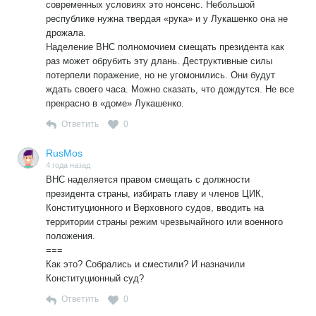
современных условиях это нонсенс. Небольшой
республике нужна твердая «рука» и у Лукашенко она не
дрожала.
Наделение ВНС полномочием смещать президента как
раз может обрубить эту длань. Деструктивные силы
потерпели поражение, но не угомонились. Они будут
ждать своего часа. Можно сказать, что дождутся. Не все
прекрасно в «доме» Лукашенко.
Ответить
0
RusMos
4 года назад
ВНС наделяется правом смещать с должности
президента страны, избирать главу и членов ЦИК,
Конституционного и Верховного судов, вводить на
территории страны режим чрезвычайного или военного
положения.
===
Как это? Собрались и сместили? И назначили
Конституционный суд?
Ответить
0