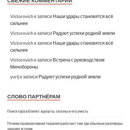
СВЕЖИЕ КОММЕНТАРИИ
Victorovich
к записи
Наши удары становятся всё
сильнее
Victorovich
к записи
Радуют успехи родной земли
Victorovich
к записи
Наши удары становятся всё
сильнее
Victorovich
к записи
Встреча с руководством
Минобороны
yurij
к записи
Радуют успехи родной земли
СЛОВО ПАРТНЁРАМ
Поиск тура в Египет: курорты, сезоны и что учесть
Почему провокативная терапия работает там, где обычные разговоры
заходят в тупик