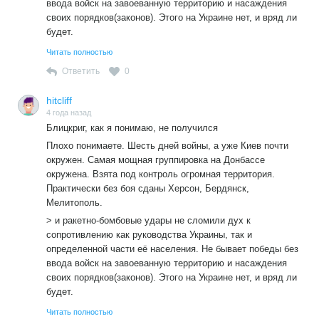
ввода войск на завоеванную территорию и насаждения
своих порядков(законов). Этого на Украине нет, и вряд ли
будет.
А Вам, паникеру, почем знать? CСтыдно не будет потом
Читать полностью
за это паникерство?
Ответить
0
Каждый день только усиливает положение Зеленскогои
ВСУ при мощнейшей военной, материальной, финансовой
hitcliff
и идеологической поддержке практически всего
4 года назад
капиталистического мира во главе с США.
Блицкриг, как я понимаю, не получился
Вы больной? Чем может усиливаться положение
Плохо понимаете. Шесть дней войны, а уже Киев почти
Зеленского? Разгромом частей и соединений ВСУ на всех
окружен. Самая мощная группировка на Донбассе
фронтах? Никакой мощнейшей военной и финансовой
окружена. Взята под контроль огромная территория.
поддержки капиталистического мира Украина не получает
Практически без боя сданы Херсон, Бердянск,
и получить уже не может при полном контроле
Мелитополь.
воздушного пространства на ее территорией и окружения
> и ракетно-бомбовые удары не сломили дух к
ее основных воинских группировок.
сопротивлению как руководства Украины, так и
определенной части её населения. Не бывает победы без
ввода войск на завоеванную территорию и насаждения
своих порядков(законов). Этого на Украине нет, и вряд ли
будет.
А Вам, паникеру, почем знать? CСтыдно не будет потом
Читать полностью