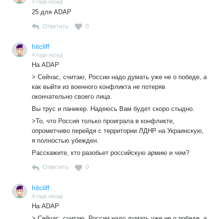
4 года назад
25 для ADAP
Ответить
0
hitcliff
4 года назад
На ADAP
> Сейчас, считаю, России надо думать уже не о победе, а
как выйти из военного конфликта не потеряв
окончательно своего лица.
Вы трус и паникер. Надеюсь Вам будет скоро стыдно.
>То, что Россия только проиграла в конфликте,
опрометчиво перейдя с территории ЛДНР на Украинскую,
я полностью убежден.
Расскажите, кто разобьет российскую армию и чем?
Ответить
0
hitcliff
4 года назад
На ADAP
> Сейчас, считаю, России надо думать уже не о победе, а