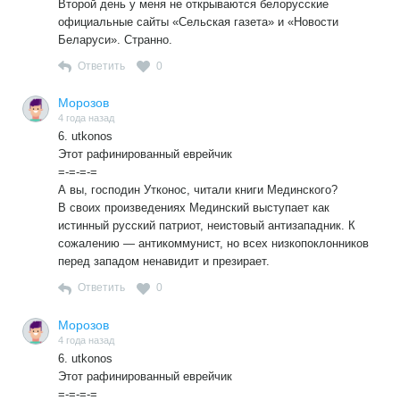
Второй день у меня не открываются белорусские
официальные сайты «Сельская газета» и «Новости
Беларуси». Странно.
Ответить
0
Морозов
4 года назад
6. utkonos
Этот рафинированный еврейчик
=-=-=-=
А вы, господин Утконос, читали книги Мединского?
В своих произведениях Мединский выступает как
истинный русский патриот, неистовый антизападник. К
сожалению — антикоммунист, но всех низкопоклонников
перед западом ненавидит и презирает.
Ответить
0
Морозов
4 года назад
6. utkonos
Этот рафинированный еврейчик
=-=-=-=