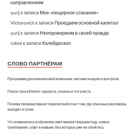
направлениям
yurij
к записи
Мое «пещерное сознание»
Victorovich
к записи
Проедаем основной капитал
yurij
к записи
Неопровержим в своей правде
robot
к записи
Калейдоскоп
СЛОВО ПАРТНЁРАМ
Программа для клининговой компании: автоматизация и контроль
Поиск тура в Египет: курорты, сезоны и что учесть
Почему провокативная терапия работает там, где обычные разговоры
заходят в тупик
Что изменилось в обучении сметчиков в текущем году: новые
требования, софт и навыки, без которых уже не обойтись