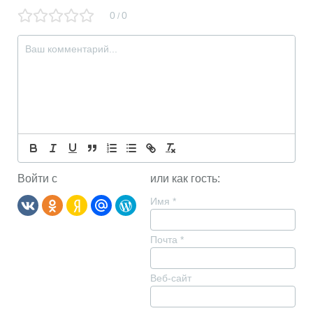
0
0
/
Войти с
или как гость:
Имя
*
Почта
*
Веб-сайт