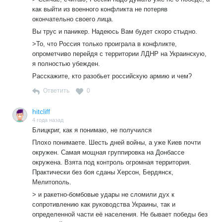
как выйти из военного конфликта не потеряв
окончательно своего лица.
Вы трус и паникер. Надеюсь Вам будет скоро стыдно.
>То, что Россия только проиграла в конфликте,
опрометчиво перейдя с территории ЛДНР на Украинскую,
я полностью убежден.
Расскажите, кто разобьет российскую армию и чем?
Ответить
0
hitcliff
4 года назад
Блицкриг, как я понимаю, не получился
Плохо понимаете. Шесть дней войны, а уже Киев почти
окружен. Самая мощная группировка на Донбассе
окружена. Взята под контроль огромная территория.
Практически без боя сданы Херсон, Бердянск,
Мелитополь.
> и ракетно-бомбовые удары не сломили дух к
сопротивлению как руководства Украины, так и
определенной части её населения. Не бывает победы без