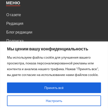
МЕНЮ
О газете
Редакция
Блог редакции
Подписка
Мы ценим вашу конфиденциальность
Правила поведения на сайте
Мы используем файлы cookie для улучшения вашего
Реклама
просмотра, показа персонализированной рекламы или
Старый сайт
контента и анализа нашего трафика. Нажав "Принять все",
вы даете согласие на использование нами файлов cookie.
Старый HTML сайт
Принять всё
Настроить