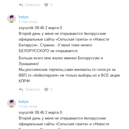
за это паникерство?
Ответить
0
Каждый день только усиливает положение Зеленскогои
ВСУ при мощнейшей военной, материальной, финансовой
katya
и идеологической поддержке практически всего
4 года назад
капиталистического мира во главе с США.
soyuznik 09:46 2 марта 0
Второй день у меня не открываются белорусские
Вы больной? Чем может усиливаться положение
официальные сайты «Сельская газета» и «Новости
Зеленского? Разгромом частей и соединений ВСУ на всех
Беларуси». Странно. -У меня тоже ничего
фронтах? Никакой мощнейшей военной и финансовой
БЕЛОРУССКОГО не открывается.
поддержки капиталистического мира Украина не получает
и получить уже не может при полном контроле
Больше всего мне жалко именно Белоруссию и
воздушного пространства на ее территорией и окружения
Лукашенко!
ее основных воинских группировок.
Мы,россиянские терпилы,сами виноваты,то голосуя за
ВВП,то «бойкотируюя» не только выборы,но и ВСЕ акции
КПРФ!
Ответить
0
katya
4 года назад
soyuznik 09:46 2 марта 0
Второй день у меня не открываются белорусские
официальные сайты «Сельская газета» и «Новости