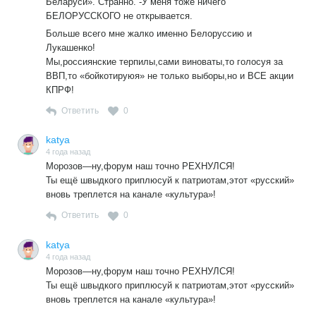
Беларуси». Странно. -У меня тоже ничего
БЕЛОРУССКОГО не открывается.
Больше всего мне жалко именно Белоруссию и
Лукашенко!
Мы,россиянские терпилы,сами виноваты,то голосуя за
ВВП,то «бойкотируюя» не только выборы,но и ВСЕ акции
КПРФ!
Ответить
0
katya
4 года назад
Морозов—ну,форум наш точно РЕХНУЛСЯ!
Ты ещё швыдкого приплюсуй к патриотам,этот «русский»
вновь треплется на канале «культура»!
Ответить
0
katya
4 года назад
Морозов—ну,форум наш точно РЕХНУЛСЯ!
Ты ещё швыдкого приплюсуй к патриотам,этот «русский»
вновь треплется на канале «культура»!