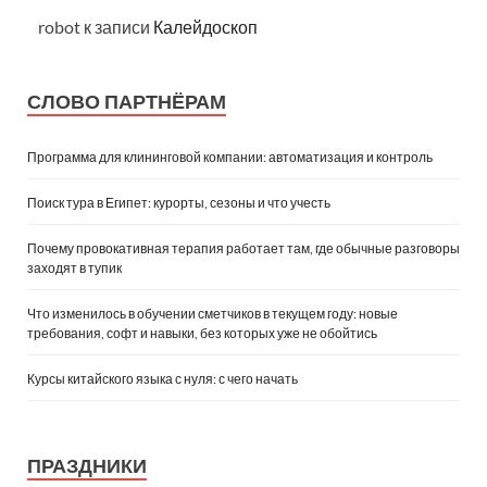
robot
к записи
Калейдоскоп
СЛОВО ПАРТНЁРАМ
Программа для клининговой компании: автоматизация и контроль
Поиск тура в Египет: курорты, сезоны и что учесть
Почему провокативная терапия работает там, где обычные разговоры
заходят в тупик
Что изменилось в обучении сметчиков в текущем году: новые
требования, софт и навыки, без которых уже не обойтись
Курсы китайского языка с нуля: с чего начать
ПРАЗДНИКИ