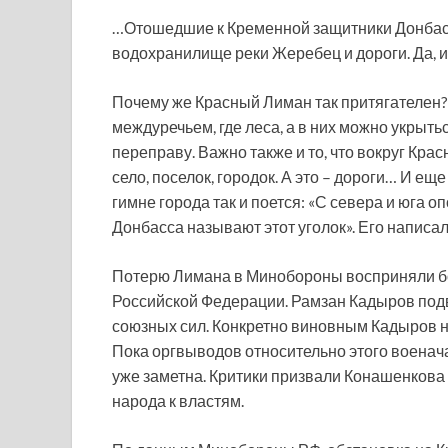
…Отошедшие к Кременной защитники Донбасс
водохранилище реки Жеребец и дороги. Да, и
Почему же Красный Лиман так притягателен
междуречьем, где леса, а в них можно укрыть
переправу. Важно также и то, что вокруг Кр
село, поселок, городок. А это – дороги… И 
гимне города так и поется: «С севера и юга о
Донбасса называют этот уголок». Его напис
Потерю Лимана в Минобороны восприняли бо
Российской Федерации. Рамзан Кадыров подв
союзных сил. Конкретно виновным Кадыров на
Пока оргвыводов относительно этого военача
уже заметна. Критики призвали Конашенкова 
народа к властям.