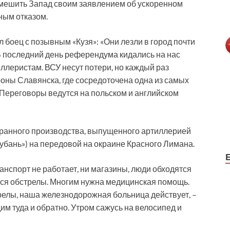
асмешить Запад своим заявлением об ускоренном
ным отказом.
 боец с позывным «Кузя»: «Они лезли в город почти
В последний день референдума кидались на нас
ллеристам. ВСУ несут потери, но каждый раз
оны Славянска, где сосредоточена одна из самых
 Переговоры ведутся на польском и английском
транного производства, выпущенного артиллерией
убань») на передовой на окраине Красного Лимана.
ранспорт не работает, ни магазины, люди обходятся
ся обстрелы. Многим нужна медицинская помощь.
релы, наша железнодорожная больница действует, –
им туда и обратно. Утром сажусь на велосипед и