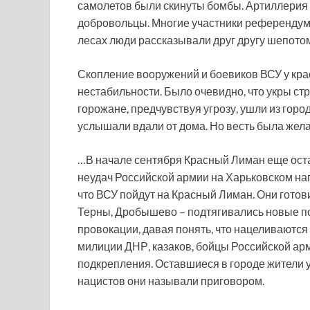
самолетов были скинуты бомбы. Артиллерия 
добровольцы. Многие участники референдума
лесах люди рассказывали друг другу шепотом
Скопление вооружений и боевиков ВСУ у кр
нестабильности. Было очевидно, что укры с
горожане, предчувствуя угрозу, ушли из горо
услышали вдали от дома. Но весть была же
…В начале сентября Красный Лиман еще ост
неудач Российской армии на Харьковском нап
что ВСУ пойдут на Красный Лиман. Они готов
Терны, Дробышево – подтягивались новые п
провокации, давая понять, что нацеливаютс
милиции ДНР, казаков, бойцы Российской арм
подкрепления. Оставшиеся в городе жители у
нацистов они называли приговором.