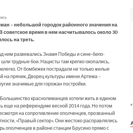
лись
иман – небольшой городок районного значения на
В советское время в нем насчитывалось около 30
лось на треть.
ад ним развевались Знамя Победы и сине-бело-
о шли трудные бои. Нацисты там крепко окопались,
нелегко. От бомбежек пострадали не только жилые
ий на пряник, Дворец культуры имени Артема –
ругие значимые для горожан постройки.
 Большинство краснолиманцев хотели жить в едином
«
ись еще на референдуме весной 2014 года. Но потом
 несмотря на сопротивление ополченцев, прозванный
стности, «Правый сектор». Они жестоко расправлялись
рь ополченцев в районе станции Брусино прямо с