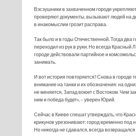
Вэсэушники в захваченном городе укрепляют с
проверяют документы, вызывают людей на до
в инакомыслии грозит расправа.
Так было и в годы Отечественной. Тогда два 
переходил из рук в руки. Но всегда Красный 
городе действовали партийное и комсомольск
занимать.
И вот история повторяется? Снова в городе 
внимание на танки и их обозначения: на одних 
не меняется, Запад воюет с Востоком. Чем за
ним и победа будет», – уверен Юрий.
Сейчас в Киеве спешат утверждать, что Красн
крикунов урезонивают: город временно под на
Но никогда не сдавался, всегда возвращался к