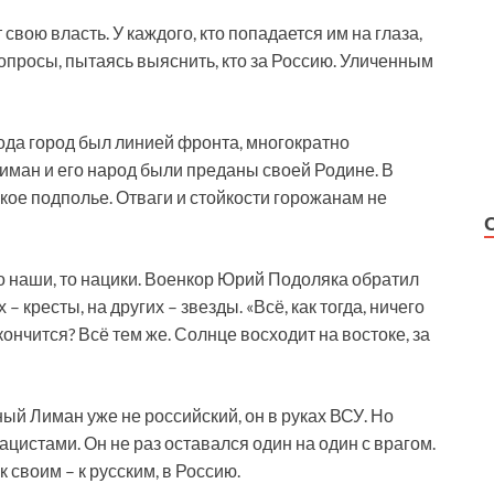
вою власть. У каждого, кто попадается им на глаза,
просы, пытаясь выяснить, кто за Россию. Уличенным
года город был линией фронта, многократно
Лиман и его народ были преданы своей Родине. В
ое подполье. Отваги и стойкости горожанам не
то наши, то нацики. Военкор Юрий Подоляка обратил
– кресты, на других – звезды. «Всё, как тогда, ничего
кончится? Всё тем же. Солнце восходит на востоке, за
ый Лиман уже не российский, он в руках ВСУ. Но
цистами. Он не раз оставался один на один с врагом.
 своим – к русским, в Россию.