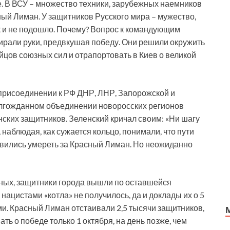
. В ВСУ – множество техники, зарубежных наемников
ный Лиман. У защитников Русского мира – мужество,
к и не подошло. Почему? Вопрос к командующим
тирали руки, предвкушая победу. Они решили окружить
бойцов союзных сил и отрапортовать в Киев о великой
 присоединении к РФ ДНР, ЛНР, Запорожской и
олгожданном объединении новоросских регионов
ских защитников. Зеленский кричал своим: «Ни шагу
наблюдая, как сужается кольцо, понимали, что пути
товились умереть за Красный Лиман. Но неожиданно
еных, защитники города вышли по оставшейся
ацистами «котла» не получилось, да и доклады их о 5
. Красный Лиман отстаивали 2,5 тысячи защитников,
ть о победе только 1 октября, на день позже, чем