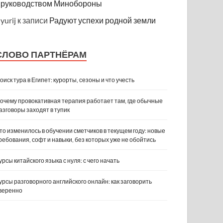
руководством Минобороны
yurij
к записи
Радуют успехи родной земли
СЛОВО ПАРТНЁРАМ
оиск тура в Египет: курорты, сезоны и что учесть
очему провокативная терапия работает там, где обычные
азговоры заходят в тупик
то изменилось в обучении сметчиков в текущем году: новые
ребования, софт и навыки, без которых уже не обойтись
урсы китайского языка с нуля: с чего начать
урсы разговорного английского онлайн: как заговорить
веренно