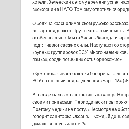
хотели. Зеленский к этому времени успел н
вхождении в НАТО. Там ему ответили очеред
О боях на краснолиманском рубеже рассказал
без артподдержки. Прут пехота и минометы. 
особенно рьяно. Мы отбились благодаря арти
подтягивают свежие силы. Наступают со стор
крупных группировок ВСУ. Много наемников.
языках, среди погибших есть чернокожие».
«Кузя» показывает осколки боеприпаса инос
ВСУ на позиции подразделения «Барс-16» («К
В городе мало кого встретишь на улице. Ни т
своими припасами. Периодически повторяют
Поэтому медики на посту. «Несмотря на обст
говорит санитарка Оксана. – Каждый день езд
думаю: вернусь или нет?».