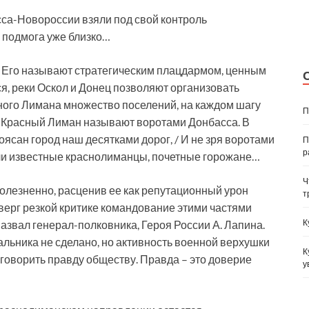
а-Новороссии взяли под свой контроль
 подмога уже близко…
? Его называют стратегическим плацдармом, ценным
ся, реки Оскол и Донец позволяют организовать
асного Лимана множество поселений, на каждом шагу
П
еще Красный Лиман называют воротами Донбасса. В
поясан город наш десятками дорог, / И не зря воротами
П
р
али известные краснолиманцы, почетные горожане…
Ч
лезненно, расценив ее как репутационный урон
т
ерг резкой критике командование этими частями
К
звал генерал-полковника, Героя России А. Лапина.
льника не сделано, но активность военной верхушки
К
говорить правду обществу. Правда – это доверие
у