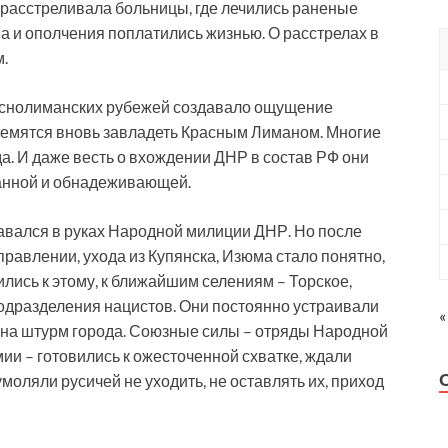
расстреливала больницы, где лечились раненые
 и ополчения поплатились жизнью. О расстрелах в
.
аснолиманских рубежей создавало ощущение
тремятся вновь завладеть Красным Лиманом. Многие
да. И даже весть о вхождении ДНР в состав РФ они
ланной и обнадеживающей.
авался в руках Народной милиции ДНР. Но после
равлении, ухода из Купянска, Изюма стало понятно,
ились к этому, к ближайшим селениям – Торское,
одразделения нацистов. Они постоянно устраивали
«
я на штурм города. Союзные силы – отряды Народной
ии – готовились к ожесточенной схватке, ждали
моляли русичей не уходить, не оставлять их, приход