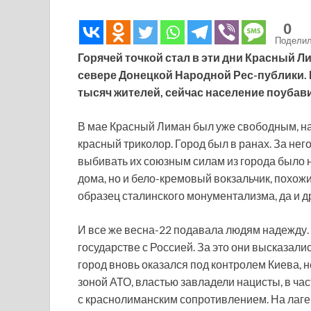
0
Подели
Горячей точкой стал в эти дни Красный Л
севере Донецкой Народной Рес-публики. 
тысяч жителей, сейчас население поубави
В мае Красный Лиман был уже свободным, н
красный триколор. Город был в ранах. За нег
выбивать их союзным силам из города было 
дома, но и бело-кремовый вокзальчик, похож
образец сталинского монументализма, да и д
И все же весна-22 подавала людям надежду.
государстве с Россией. За это они высказал
город вновь оказался под контролем Киева,
зоной АТО, властью завладели нацисты, в ча
с краснолиманским сопротивлением. На лаге