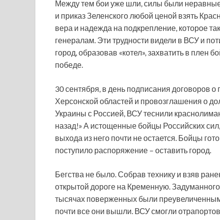
Между тем бои уже шли, силы были неравные
и приказ Зеленского любой ценой взять Крас
вера и надежда на подкрепление, которое та
генералам. Эти трудности видели в ВСУ и по
город, образовав «котел», захватить в плен 
победе.
30 сентября, в день подписания договоров о
Херсонской областей и провозглашения о д
Украины с Россией, ВСУ теснили краснолиман
назад!» А истощенные бойцы Российских сил, 
выхода из него почти не остается. Бойцы го
поступило распоряжение – оставить город.
Бегства не было. Собрав технику и взяв ран
открытой дороге на Кременную. Задуманного н
тысячах поверженных были преувеличенными
почти все они вышли. ВСУ смогли отрапортова