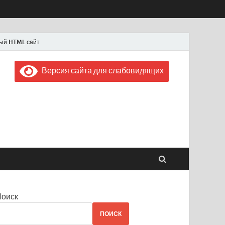
ый HTML сайт
Версия сайта для слабовидящих
 "Советская Россия"
 1956 года
Поиск
ПОИСК