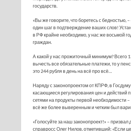
государств.
«Вы же говорите, что боретесь с бедностью, –
один шаг в подтверждение ваших слов! Уста
в РФ крайне необходимо, у нас же восьмой г
граждан.
А какой у нас прожиточный минимум? Всего 1
вычесть все обязательные платежи, то у пенс
это 244 рубля в день на всё про всё…
Наряду с законопроектом от КПРФ, в Госдуму
касающиеся регулирования цен и действий 
сетями на продукты первой необходимости –
всё же более выверенным и четким был вари
«Голосуйте за наш законопроект!» – призвал
справросс Олег Нилов, отметивший: «Если цен