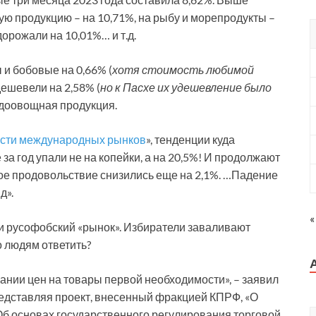
ю продукцию – на 10,71%, на рыбу и морепродукты –
орожали на 10,01%… и т.д.
 и бобовые на 0,66% (
хотя стоимость любимой
дешевели на 2,58% (
но к Пасхе их удешевление было
лодоовощная продукция.
сти международных рынков
», тенденции куда
а год упали не на копейки, а на 20,5%! И продолжают
вое продовольствие снизились еще на 2,1%. …Падение
д».
«
 и русофобский «рынок». Избиратели заваливают
о людям ответить?
ании цен на товары первой необходимости», – заявил
едставляя проект, внесенный фракцией КПРФ, «О
б основах государственного регулирования торговой