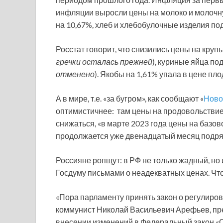
инфляции выросли цены на молоко и молочну
на 10,67%, хлеб и хлебобулочные изделия под
Росстат говорит, что снизились цены на крупы
гречки осталась прежней
), куриные яйца по
отменено
). Якобы на 1,61% упала в цене п
А в мире, т.е. «за бугром», как сообщают «
Ново
оптимистичнее: там цены на продовольствие з
снижаться, «в марте 2023 года цены на базо
продолжается уже двенадцатый месяц подря
Россияне ропщут: в РФ не только жадный, но
Госдуму письмами о неадекватных ценах. Чт
«Пора парламенту принять закон о регулиров
коммунист Николай Васильевич Арефьев, пр
внесении изменений в Федеральный закон «О