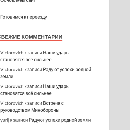
Готовимся к переезду
СВЕЖИЕ КОММЕНТАРИИ
Victorovich
к записи
Наши удары
становятся всё сильнее
Victorovich
к записи
Радуют успехи родной
земли
Victorovich
к записи
Наши удары
становятся всё сильнее
Victorovich
к записи
Встреча с
руководством Минобороны
yurij
к записи
Радуют успехи родной земли