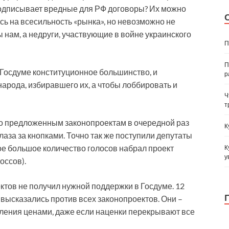
 подписывает вредные для РФ договоры? Их можно
сь на всесильность «рынка», но невозможно не
 нам, а недруги, участвующие в войне украинского
П
П
в Госдуме конституционное большинство, и
р
арода, избиравшего их, а чтобы лоббировать и
Ч
т
по предложенным законопроектам в очередной раз
К
глаза за кнопками. Точно так же поступили депутаты
е большое количество голосов набрал проект
К
у
оссов).
ктов не получил нужной поддержки в Госдуме. 12
высказались против всех законопроектов. Они –
ения ценами, даже если наценки перекрывают все