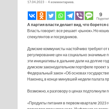
17.04.2023
-
4 комментариев.
9
Подели
А партия власти делает вид, что борется 
Власть говорит: все решает «рынок». Но коше
спекулянтов и посредников.
Думские коммунисты настойчиво требуют от 
регулирование цен на социально значимые п
эти инициативы в дальние дали на долгие год
думском законодательном портфеле проект 
Федеральный закон «Об основах государстве
Наконец, в конце минувшей недели палата пр
Возможно, к разговору о ценах подтолкнули
«Продукты питания в первом квартале 2023 г
периодом прошлого года. Инфляция за первы