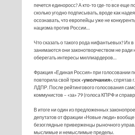
печется единоросс? А кто-то где-то все еще
сколько угодно подписывать, вроде как надея
осознавать, что европейцы уже не конкуренты
нацизма против России…
Что сказать о такого рода нифантьевых? Их 
занимаются они законотворчеством не ради н
оберегать интересы миллиардеров…
Фракция «Единая Россия» при голосовании 
повторила свой трюк «
умолчания
», спрятав 
ЛДПР. После рейтингового голосования само
коммунистов – «за» 79 (голоса КПРФ и справр
В итоге ни один из предложенных законопрое
депутатов от фракции «Новые люди» вообще 
безоглядные приверженцы рыночного управл
мыслимые и немыслимые пределы.