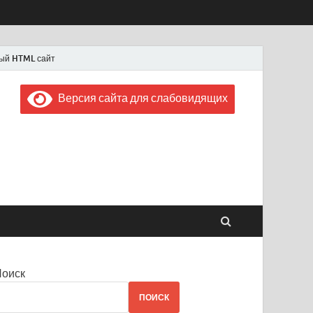
ый HTML сайт
Версия сайта для слабовидящих
 "Советская Россия"
 1956 года
Поиск
ПОИСК