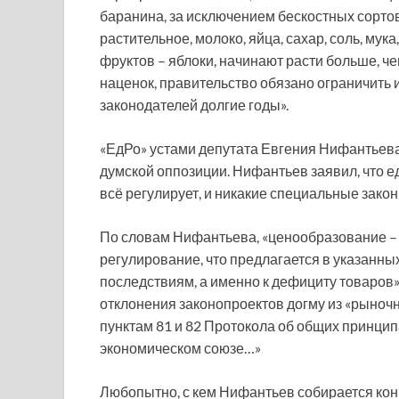
баранина, за исключением бескостных сортов,
растительное, молоко, яйца, сахар, соль, мука
фруктов – яблоки, начинают расти больше, че
наценок, правительство обязано ограничить и
законодателей долгие годы».
«ЕдРо» устами депутата Евгения Нифантьев
думской оппозиции. Нифантьев заявил, что е
всё регулирует, и никакие специальные закон
По словам Нифантьева, «ценообразование – 
регулирование, что предлагается в указанны
последствиям, а именно к дефициту товаров»
отклонения законопроектов догму из «рыноч
пунктам 81 и 82 Протокола об общих принци
экономическом союзе…»
Любопытно, с кем Нифантьев собирается конк