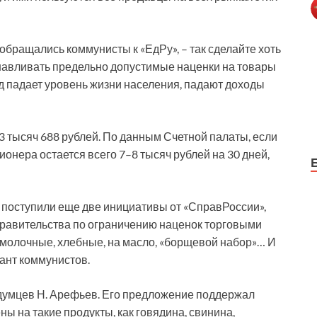
 обращались коммунисты к «ЕдРу», – так сделайте хоть
навливать предельно допустимые наценки на товары
од падает уровень жизни населения, падают доходы
3 тысяч 688 рублей. По данным Счетной палаты, если
ионера остается всего 7–8 тысяч рублей на 30 дней,
 поступили еще две инициативы от «СправРоссии»,
правительства по ограничению наценок торговыми
 молочные, хлебные, на масло, «борщевой набор»… И
ант коммунистов.
 думцев Н. Арефьев. Его предложение поддержал
ы на такие продукты, как говядина, свинина,