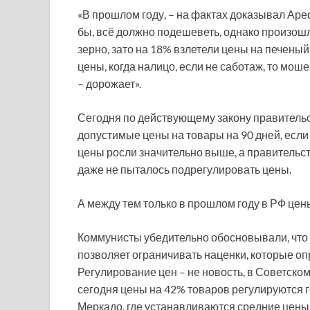
«В прошлом году, – на фактах доказывал Аре
бы, всё должно подешеветь, однако произош
зерно, зато на 18% взлетели цены на печеный
цены, когда налицо, если не саботаж, то мош
– дорожает».
Сегодня по действующему закону правительс
допустимые цены на товары на 90 дней, если 
цены росли значительно выше, а правительст
даже не пыталось подрегулировать цены.
А между тем только в прошлом году в РФ цен
Коммунисты убедительно обосновывали, что и
позволяет ограничивать наценки, которые о
Регулирование цен – не новость, в Советско
сегодня цены на 42% товаров регулируются г
Меркадо, где устанавливаются средние цены,