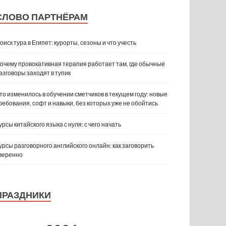
СЛОВО ПАРТНЁРАМ
оиск тура в Египет: курорты, сезоны и что учесть
очему провокативная терапия работает там, где обычные
азговоры заходят в тупик
то изменилось в обучении сметчиков в текущем году: новые
ребования, софт и навыки, без которых уже не обойтись
урсы китайского языка с нуля: с чего начать
урсы разговорного английского онлайн: как заговорить
веренно
ПРАЗДНИКИ