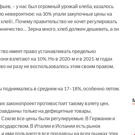
фьев, – у нас был огромный урожай хлеба, казалось
ло невероятное: на 30% упали закупочные цены на
 хлеб!.. Почему правительство не хочет регулировать
енничество… Зерна много, хлеб должен дешеветь, а он
тво имеет право устанавливать предельно
они взлетают на 10%. Но в 2020-м и в 2021-м годах
во ни разу не воспользовалось этим своим правом,
ы поднимались в среднем на 17–18%, особенно летом.
х законопроект противостоит такому взлету цен,
правданны только на дефицитные товары.
м Союзе все цены были регулируемые. В Германии и
осударством. В Италии и Испании есть рынок
 и ими пользуются все продавцы на всех рынках этих