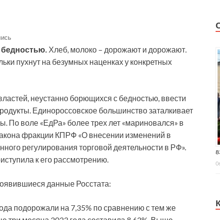
лись
с бедностью.
Хлеб, молоко – дорожают и дорожают.
льки пухнут на безумных наценках у конкретных
властей, неустанно борющихся с бедностью, ввести
родукты. Единороссовское большинство заталкивает
ы. По воле «ЕдРа» более трех лет «мариновался» в
закона фракции КПРФ «О внесении изменений в
нного регулирования торговой деятельности в РФ».
8
иступила к его рассмотрению.
0
 появившиеся данные Росстата:
ода подорожали на 7,35% по сравнению с тем же
е три месяца 2023 года составила 8,62%. Выше