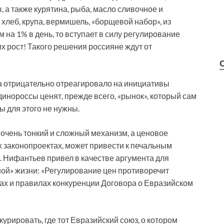
 а также курятина, рыба, масло сливочное и
, хлеб, крупа, вермишель, «борщевой набор», из
м на 1% в день, то вступает в силу регулирование
х рост! Такого решения россияне ждут от
а отрицательно отреагировало на инициативы
динороссы ценят, прежде всего, «рынок», который сам
ы для этого не нужны.
очень тонкий и сложный механизм, а ценовое
х законопроектах, может привести к печальным
. Нифантьев привел в качестве аргумента для
ной» жизни: «Регулирование цен противоречит
пах и правилах конкуренции Договора о Евразийском
урировать, где тот Евразийский союз, о котором