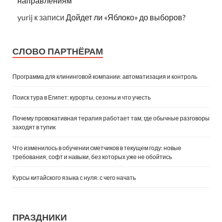
направлениям
yurij
к записи
Дойдет ли «Яблоко» до выборов?
СЛОВО ПАРТНЁРАМ
Программа для клининговой компании: автоматизация и контроль
Поиск тура в Египет: курорты, сезоны и что учесть
Почему провокативная терапия работает там, где обычные разговоры
заходят в тупик
Что изменилось в обучении сметчиков в текущем году: новые
требования, софт и навыки, без которых уже не обойтись
Курсы китайского языка с нуля: с чего начать
ПРАЗДНИКИ