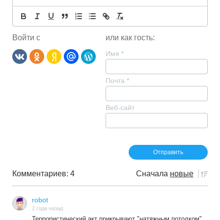
Войти с
или как гость:
Имя
*
Почта
*
Веб-сайт
Комментариев: 4
Сначала
новые
robot
2 года назад
Террористический акт прикрывают "натяжным потолком",