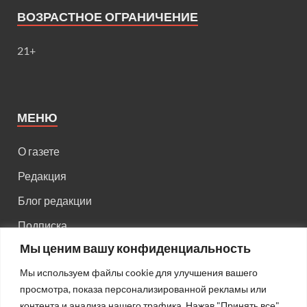
ВОЗРАСТНОЕ ОГРАНИЧЕНИЕ
21+
МЕНЮ
О газете
Редакция
Блог редакции
Подписка
Мы ценим вашу конфиденциальность
Правила поведения на сайте
Мы используем файлы cookie для улучшения вашего
Реклама
просмотра, показа персонализированной рекламы или
Старый сайт
контента и анализа нашего трафика. Нажав "Принять все",