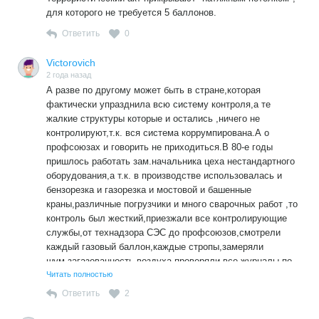
для которого не требуется 5 баллонов.
Ответить
0
Victorovich
2 года назад
А разве по другому может быть в стране,которая
фактически упразднила всю систему контроля,а те
жалкие структуры которые и остались ,ничего не
контролируют,т.к. вся система коррумпирована.А о
профсоюзах и говорить не приходиться.В 80-е годы
пришлось работать зам.начальника цеха нестандартного
оборудования,а т.к. в производстве использовалась и
бензорезка и газорезка и мостовой и башенные
краны,различные погрузчики и много сварочных работ ,то
контроль был жесткий,приезжали все контролирующие
службы,от технадзора СЭС до профсоюзов,смотрели
каждый газовый баллон,каждые стропы,замеряли
шум,загазованность воздуха,проверяли все журналы по
технике безопасности ,проверяли каждую инструкцию и
Читать полностью
т.д. и т.п.,а сегодня я на сто процентов уверен,об этом
Ответить
2
даже не знают мастера ,производящие опасные работы.