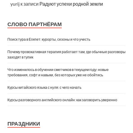
yurij
к записи
Радуют успехи родной земли
СЛОВО ПАРТНЁРАМ
Поиск тура в Египет: курорты, сезоны и что учесть
Почему провокативная терапия работает там, где обычные разговоры
заходят в тупик
Что изменилось в обучении сметчиков в текущем году: новые
требования, софт и навыки, без которых уже не обойтись
Курсы китайского языка с нуля: с чего начать
Курсы разговорного английского онлайн: как заговорить уверенно
ПРАЗДНИКИ