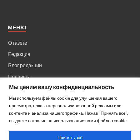
МЕНЮ
О газете
Редакция
Блог редакции
Подписка
Мы ценим вашу конфиденциальность
Правила поведения на сайте
Мы используем файлы cookie для улучшения вашего
Реклама
просмотра, показа персонализированной рекламы или
Старый сайт
контента и анализа нашего трафика. Нажав "Принять все",
вы даете согласие на использование нами файлов cookie.
Старый HTML сайт
Принять всё