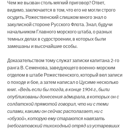
Чем же вызван столь мягкий приговор? Ответ,
видимо, заключается в том, что его не могли строго
осудить. Рожественский слишком много знал о
закулисной стороне Русского Флота. Знал, будучи
начальником Главного морского штаба, о разных
темных делах в судостроении, в которых были
замешаны и высочайшие особы.
Доказательством тому служат записки капитана 2-го
ранга В. Семенова, заведующего военно-морским
отделом в штабе Рожественского, который вел записи
о походе и бое, а затем написал о Цусиме несколько
книг
. «Ведь если бы тогда, в конце 1904 г., были
опубликованы донесения адмирала, в которых он с
солдатской прямотой говорил, что ни с теми
силами, какими он сейчас располагает, ни с
«обузой», которую ему стараются навязать
(небогатовский тихоходный отряд из устаревших