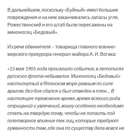
В дальнейшем, поскольку «Буйный» имел большие
повреждения и на нем заканчивались запасы угля,
Рожественский и его штаб были пересажены на
миноносец «Бедовый».
Из речи обвинителя – товарища главного военно-
морского прокурора генерал-майора А. И. Вогака:
«15 мая 1905 года произошло событие, в летописях
русского флота небывалое. Миноносец «Бедовый»
настигнутый в Японском море равным по силе
врагом, без боя сдался и был отведен в плен… В
настоящее тревожное время, время всякого рода
отрицаний и увлечений, воину особенно необходимо
стать на твердую почву, чтобы не попасть под
тлетворное влияние тех лиц, которые требуют
гуманности там, где она по существу дела вовсе не