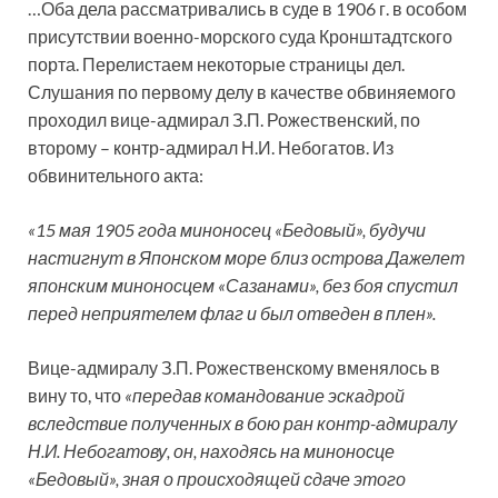
…Оба дела рассматривались в суде в 1906 г. в особом
присутствии военно-морского суда Кронштадтского
порта. Перелистаем некоторые страницы дел.
Слушания по первому делу в качестве обвиняемого
проходил вице-адмирал З.П. Рожественский, по
второму – контр-адмирал Н.И. Небогатов. Из
обвинительного акта:
«15 мая 1905 года миноносец «Бедовый», будучи
настигнут в Японском море близ острова Дажелет
японским миноносцем «Сазанами», без боя спустил
перед неприятелем флаг и был отведен в плен».
Вице-адмиралу З.П. Рожественскому вменялось в
вину то, что
«передав командование эскадрой
вследствие полученных в бою ран контр-адмиралу
Н.И. Небогатову, он, находясь на миноносце
«Бедовый», зная о происходящей сдаче этого