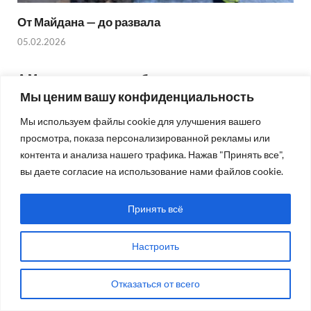
От Майдана — до развала
05.02.2026
А Минск отстоял судьбу славянства
Мы ценим вашу конфиденциальность
05.02.2026
Мы используем файлы cookie для улучшения вашего
просмотра, показа персонализированной рекламы или
ПРЕДЫДУЩАЯ
СЛЕДУЮЩАЯ
контента и анализа нашего трафика. Нажав "Принять все",
НОВОСТЬ
НОВОСТЬ
вы даете согласие на использование нами файлов cookie.
Уверенно идем к победе
Цена войны
Принять всё
5.0
1
/
Настроить
Отказаться от всего