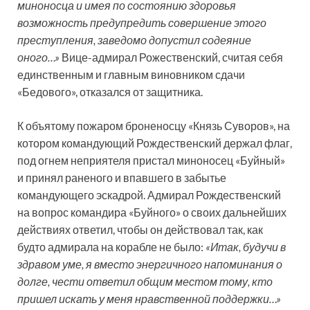
миноносца и имея по состоянию здоровья
возможность предупредить совершение этого
преступления, заведомо допустил содеяние
оного…»
Вице-адмирал Рожественский, считая себя
единственным и главным виновником сдачи
«Бедового», отказался от защитника.
К объятому пожаром броненосцу «Князь Суворов», на
котором командующий Рождественский держал флаг,
под огнем неприятеля пристал миноносец «Буйный»
и принял раненого и впавшего в забытье
командующего эскадрой. Адмирал Рождественский
на вопрос командира «Буйного» о своих дальнейших
действиях ответил, чтобы он действовал так, как
будто адмирала на корабле не было:
«Итак, будучи в
здравом уме, я вместо энергичного напоминания о
долге, чести ответил общим местом тому, кто
пришел искать у меня нравственной поддержки…»