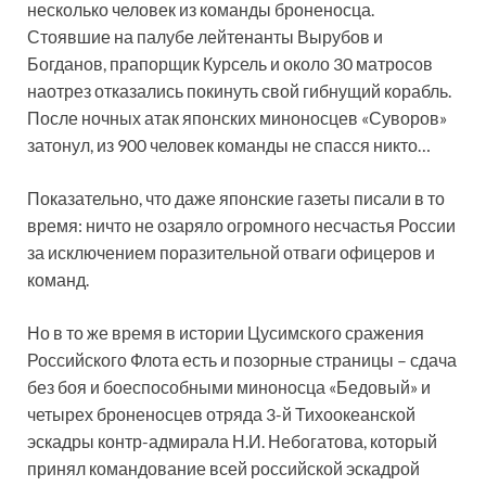
несколько человек из команды броненосца.
Стоявшие на палубе лейтенанты Вырубов и
Богданов, прапорщик Курсель и около 30 матросов
наотрез отказались покинуть свой гибнущий корабль.
После ночных атак японских миноносцев «Суворов»
затонул, из 900 человек команды не спасся никто…
Показательно, что даже японские газеты писали в то
время: ничто не озаряло огромного несчастья России
за исключением поразительной отваги офицеров и
команд.
Но в то же время в истории Цусимского сражения
Российского Флота есть и позорные страницы – сдача
без боя и боеспособными миноносца «Бедовый» и
четырех броненосцев отряда 3-й Тихоокеанской
эскадры контр-адмирала Н.И. Небогатова, который
принял командование всей российской эскадрой