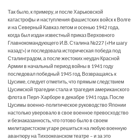
Так было, к примеру, и после Харьковской
катастрофы и наступления фашистских войск к Волге
и на Северный Кавказ летом и осенью 1942 года,
когда был издан известный приказ Верховного
Главнокомандующего И.В. Сталина №227 («Ни шагу
назад!») и последовала историческая победа под
Сталинградом, а после жестоких неудач Красной
Армии в начальный период войны в 1941 году
последовал победный 1945 год. Возвращаясь к
Цусиме, следует отметить, что прямым следствием
Цусимской трагедии стала и трагедия американского
флота в Перл-Харборе в декабре 1941 года. После
Цусимы военно-политическое руководство Японии
настолько уверовало в свое военное превосходство
и безнаказанность, что готово было в своем
милитаристском угаре решиться на любую военную
авантюру на Тихоокеанском театре – и за это