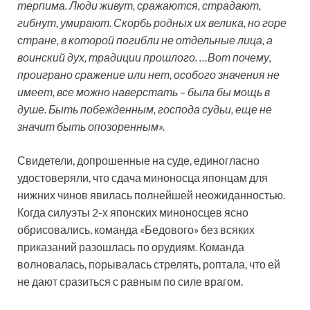
терпима. Люди живут, сражаются, страдают,
гибнут, умирают. Скорбь родных их велика, но горе
стране, в которой погибли не отдельные лица, а
воинский дух, традиции прошлого. …Вот почему,
проиграно сражение или нет, особого значения не
имеет, все можно наверстать – была бы мощь в
душе. Быть побежденным, господа судьи, еще не
значит быть опозоренным».
Свидетели, допрошенные на суде, единогласно
удостоверяли, что сдача миноносца японцам для
нижних чинов явилась полнейшей неожиданностью.
Когда силуэты 2-х японских миноносцев ясно
обрисовались, команда «Бедового» без всяких
приказаний разошлась по орудиям. Команда
волновалась, порывалась стрелять, роптала, что ей
не дают сразиться с равным по силе врагом.