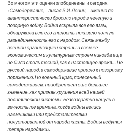
Во многом эти оценки злободневны и сегодня.
«Самодержавие, – писал В.И. Ленин, – именно по-
авантюристически бросило народ в нелепую и
позорную войну. Война вскрыла все его язвы,
обнаружила всю его гнилость, показало полную
разъединенность его с народом. Связь между
военной организацией страны и всем ее
экономическим и культурным строем никогда еще
не была столь тесной, как в настоящее время… Не
русский народ, а самодержавие пришло к позорному
поражению. Но военный крах, понесенный
самодержавием, приобретает еще большее
значение, как признак крушения всей нашей
политической системы. Безвозвратно канули в
вечность те времена, когда войны велись
наемниками или представителями
полуоторванной от народа касты. Войны ведутся
теперь народами».