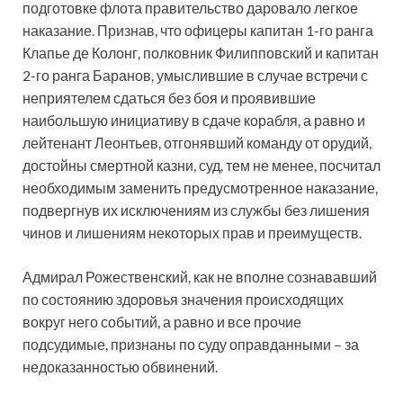
подготовке флота правительство даровало легкое
наказание. Признав, что офицеры капитан 1-го ранга
Клапье де Колонг, полковник Филипповский и капитан
2-го ранга Баранов, умыслившие в случае встречи с
неприятелем сдаться без боя и проявившие
наибольшую инициативу в сдаче корабля, а равно и
лейтенант Леонтьев, отгонявший команду от орудий,
достойны смертной казни, суд, тем не менее, посчитал
необходимым заменить предусмотренное наказание,
подвергнув их исключениям из службы без лишения
чинов и лишениям некоторых прав и преимуществ.
Адмирал Рожественский, как не вполне сознававший
по состоянию здоровья значения происходящих
вокруг него событий, а равно и все прочие
подсудимые, признаны по суду оправданными – за
недоказанностью обвинений.