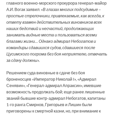
главного военно-морского прокурора генерал-майор
А.И. Вогак заявил:
«В глазах многих подсудимые –
простые стрелочники, привлекаемые, как всегда, к
ответу взамен действительных виновников всех
наших бедствий и несчастий, продолжающих
занимать видные места и пользоваться всеми
благами жизни… Однако адмирал Небогатов и
командиры сдавшихся судов, сдавшиеся после
Цусимского погрома без боя неприятелю, отвечать
за сдачу должны».
Решением суда виновные в сдаче без боя
броненосцев «Император Николай I», «Адмирал
Сенявин», «Генерал-адмирал Апраксин», имевшие
возможность продолжать бой; еще ранее лишенные
званий бывшие контр-адмирал Небогатов, капитаны
1-го ранга Смирнов, Григорьев и Лишин были
приговорены к смертной казни, но, при внимание к