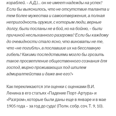
кораблей. – А.Д.)… он не имеет надежды на успех?
Если бы выяснилось, что не отсутствие таланта и
тем более мужества и самоотвержения, а полная
непригодность оружия, с которым люди, верные
долгу, были посланы не в бой, но на бойню, – были
причиной неслыханного разгрома? Если бы каждому
до очевидности стало ясно, что виноваты не те,
что «не погибли», а пославшие их на бесславную
гибель? Какими последствиями могло бы грозить
такое просветление общественного сознания для
господ, мирно проживающих под шпилем
адмиралтейства и даже вне его?»
Как перекликаются эти оценки с оценками В.И.
Ленина в его статьях «Падение Порт-Артура» и
«Разгром», которые были даны еще в январе и в мае
1905 года – за год до суда! (Полн. собр. соч. Т. 9, 10).