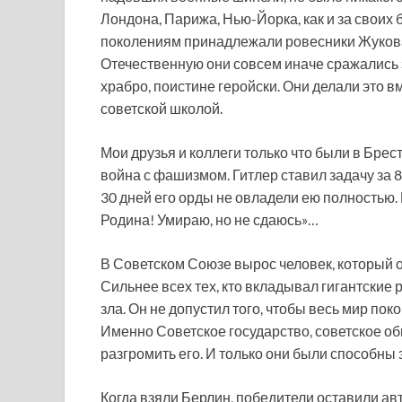
Лондона, Парижа, Нью-Йорка, как и за своих
поколениям принадлежали ровесники Жукова
Отечественную они совсем иначе сражались 
храбро, поистине геройски. Они делали это 
советской школой.
Мои друзья и коллеги только что были в Брест
война с фашизмом. Гитлер ставил задачу за 8
30 дней его орды не овладели ею полностью.
Родина! Умираю, но не сдаюсь»…
В Советском Союзе вырос человек, который 
Сильнее всех тех, кто вкладывал гигантские
зла. Он не допустил того, чтобы весь мир по
Именно Советское государство, советское об
разгромить его. И только они были способны э
Когда взяли Берлин, победители оставили ав