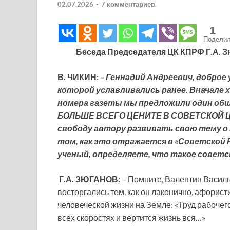
02.07.2026
-
7 комментариев.
1
Подели
Беседа Председателя ЦК КПРФ Г.А. 
В. ЧИКИН:
– Геннадий Андреевич, доброе 
которой уславливались ранее. Вначале х
номера газеты мы предложили один общ
БОЛЬШЕ ВСЕГО ЦЕНИТЕ В СОВЕТСКОЙ Ц
свободу автору развивать свою тему о 
том, как это отражается в «Советской Р
ученый, определяете, что такое советс
Г.А. ЗЮГАНОВ:
– Помните, Валентин Василь
восторгались тем, как он лаконично, афорис
человеческой жизни на Земле: «Труд рабочего,
всех скоростях и вертится жизнь вся…»