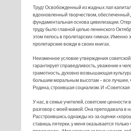
Труд! Освобожденный из жадных лап капитал
вдохновленный творчеством, обеспеченный д
фундаментальная основа цивилизации. Откр
труду было главной целью ленинского Октяб
этом пелось в пролетарских гимнах. Именно 
пролетарские вожди в своих книгах.
Неизменное условие утверждения советской 
гарантирует справедливость, уважение к чел
грамотность, духовно возвышающая культура,
большим моральным высотам – все лучшее, ч
Родина, строившая социализм. И «Советская 
У нас, в семье учителей, советские ценности
разговор с моей мамой. Она преподавала в н
Расстроившись однажды из-за оценки «хорошо»
ставишь пятерки, у меня оказывается только
произнесла: «Моя главная задача научить теб