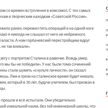
ком со времен вступления в комсомол. С тех самых
пехам и творческим находкам «Советской России».
П
жело ранен, пережил пять операций и на одной ноге
П
нако я никогда не слышал от него ни небрежного
р
й власти. А нам горбачевский перестройщики вдруг
Ч
, не так воевали».
т
зету с портретом Сталина в рамочке. Вождь умер.
К
его мы бы не победили». У нас были тома сочинений
К
ны стали шуметь «о культе личности», он сказал:
у
ешь. Лжи и грязи на сталинское время будет немало,
век, который в 30 лет, будучи учителем, был призван в
цы.
 прошли и всё испытали. Они убедительно
ашей уникальной науки, без той инженерной школы, что