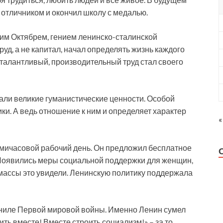
л отличником и окончил школу с медалью.
им Октябрем, гением ленинско-сталинской
уд, а не капитал, начал определять жизнь каждого
 талантливый, производительный труд стал своего
али великие гуманистические ценности. Особой
ки. А ведь отношение к ним и определяет характер
«
мичасовой рабочий день. Он предложил бесплатное
Появились меры социальной поддержки для женщин,
массы это увидели. Ленинскую политику поддержала
рниле Первой мировой войны. Именно Ленин сумел
ть вместе! Вместе строить социализм!» – за то