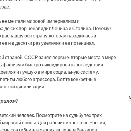
езде.
ь ее мечтали мировой империализм и
а до сих пор ненавидит Ленина и Сталина. Почему?
о распавшуюся страну, которая находилась в
ее и в десятки раз увеличили ее потенциал.
ой страной. СССР занял первые-вторые места в мире
ть фашизм и быстро ликвидировать последствия
крепляли лучшую в мире социальную систему.
етиты любого агрессора. Вот те конкретные
ветской цивилизации.
ерилом?
ветский человек. Посмотрите на судьбу тех трех
 мировой войны. Для рабочих и крестьян России,
смысла гибнуть в окопах за деньги банкиров