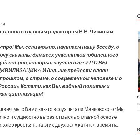
лся
Зюганова с главным редактором В.В. Чикиным
утро! Мы, если можно, начинаем нашу беседу, о
очу сказать: для всех участников юбилейного
ий вопрос, который звучит так: «ЧТО ВЫ
ИВИЛИЗАЦИИ?» И дальше предоставляли
прошлом, о стране, о современном человеке и о
оссии». Кстати, как Вы, видный политик и
кая цивилизация?
8
0
евич, мы с Вами как-то вслух читали Маяковского? Мы
тично и сущностно выразил мысль о главной основе
 хлеб крестьян, на этих двух осях катится время на