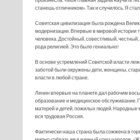
станешь отличником». Так и случилось. Я ста
Советская цивилизация была рождена Велик
модернизации. Впервые в мировой истории тр
человека. Достойный, совестливый, честный,
рода религией. Это было гениально!
В основе устремлений Советской власти леж
заботой были окружены дети, женщины, стари
власти в любой стране.
Ленин впервые на планете дал рабочим вось
образование и медицинское обслуживание. 
матерей и детей, пожилых людей. Народные 
вся трудовая Россия.
Фактически наша страна была сожжена в го
мирно собрать ее в единый союз народов. «Жи