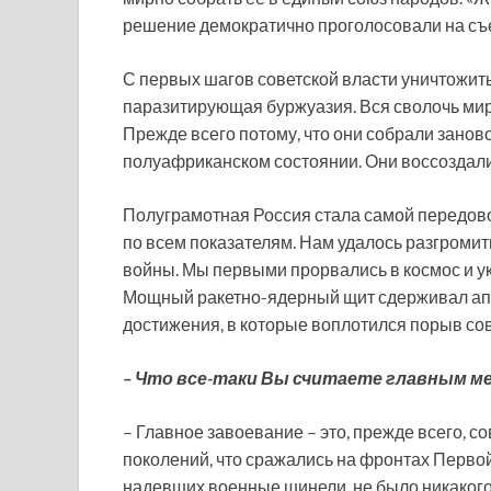
решение демократично проголосовали на съ
С первых шагов советской власти уничтожит
паразитирующая буржуазия. Вся сволочь мир
Прежде всего потому, что они собрали занов
полуафриканском состоянии. Они воссоздали 
Полуграмотная Россия стала самой передов
по всем показателям. Нам удалось разгроми
войны. Мы первыми прорвались в космос и у
Мощный ракетно-ядерный щит сдерживал апп
достижения, в которые воплотился порыв со
– Что все-таки Вы считаете главным м
– Главное завоевание – это, прежде всего, со
поколений, что сражались на фронтах Первой
надевших военные шинели, не было никакого 