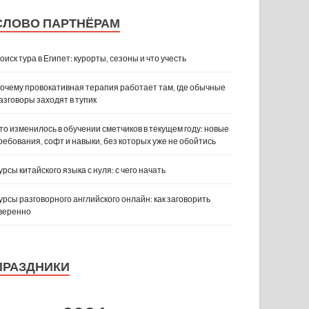
СЛОВО ПАРТНЁРАМ
оиск тура в Египет: курорты, сезоны и что учесть
очему провокативная терапия работает там, где обычные
азговоры заходят в тупик
то изменилось в обучении сметчиков в текущем году: новые
ребования, софт и навыки, без которых уже не обойтись
урсы китайского языка с нуля: с чего начать
урсы разговорного английского онлайн: как заговорить
веренно
ПРАЗДНИКИ