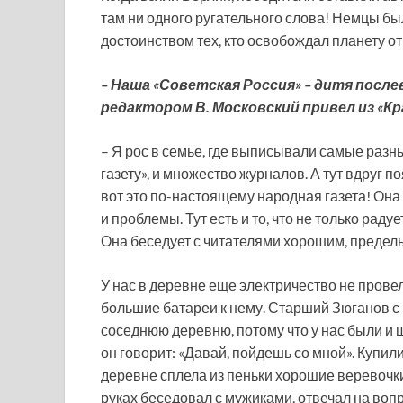
там ни одного ругательного слова! Немцы бы
достоинством тех, кто освобождал планету о
– Наша «Советская Россия» – дитя после
редактором В. Московский привел из «К
– Я рос в семье, где выписывали самые разны
газету», и множество журналов. А тут вдруг п
вот это по-настоящему народная газета! Она 
и проблемы. Тут есть и то, что не только раду
Она беседует с читателями хорошим, предел
У нас в деревне еще электричество не провел
большие батареи к нему. Старший Зюганов с
соседнюю деревню, потому что у нас были и шк
он говорит: «Давай, пойдешь со мной». Купили
деревне сплела из пеньки хорошие веревочки. 
руках беседовал с мужиками, отвечал на воп