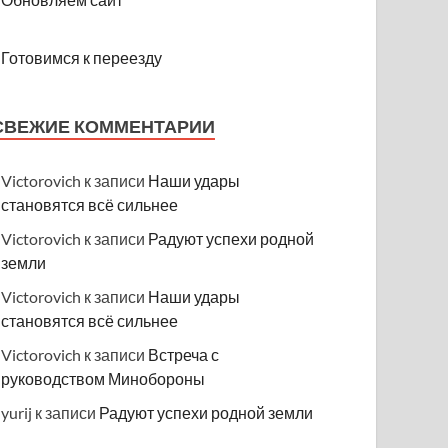
Готовимся к переезду
СВЕЖИЕ КОММЕНТАРИИ
Victorovich
к записи
Наши удары
становятся всё сильнее
Victorovich
к записи
Радуют успехи родной
земли
Victorovich
к записи
Наши удары
становятся всё сильнее
Victorovich
к записи
Встреча с
руководством Минобороны
yurij
к записи
Радуют успехи родной земли