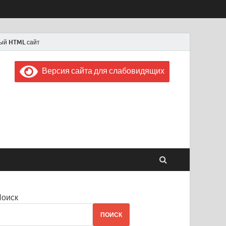
ый HTML сайт
Версия сайта для слабовидящих
 "Советская Россия"
 1956 года
Поиск
ПОИСК