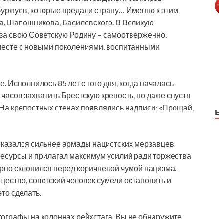
 буржуев, которые предали страну… Именно к этим
, Шапошникова, Василевского. В Великую
за свою Советскую Родину – самоотверженно,
вместе с новыми поколениями, воспитанными
е. Исполнилось 85 лет с того дня, когда началась
 часов захватить Брестскую крепость, но даже спустя
 На крепостных стенах появлялись надписи: «Прощай,
оказался сильнее армады нацистских мерзавцев.
 ресурсы и прилагал максимум усилий ради торжества
корно склонился перед коричневой чумой нацизма.
щество, советский человек сумели остановить и
то сделать.
тографы на колоннах рейхстага. Вы не обнаружите