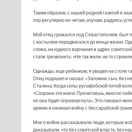
Таким образом, с нашей родной газетой я зна
пор регулярно ее читаю, изучаю, радуюсь ус
Мой отец сражался под Севастополем, был тя
с костылем передвигался до конца жизни. Од
слова, ни нудного ворчания в адрес советско
стали трезвонить: «Не так жили, не то строили
Однажды, еще ребенком, я увидел на столе га
Отец подошел и сказал: «Запомни, сын, без н
Сталина. Когда силы русофобской пятой колон
«Сохрани эти книги. Прочитаешь, многое пойм
но она будет опровергнута». Это говорил чело
армию и начинал войну с бессарабской грани
Мне о войне рассказывали люди, которые всё
доказывали, что без советской власти, без н