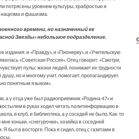
ли потрясены уровнем культуры, храбростью и
т нацизма и фашизма.
военного времени, но назначенный ее
расной Звезды» небольшое подразделение.
е издания: и «Правду», и «Пионерку», и «Учительскую
оявилась «Советская Россия». Отец говорит: «Смотри,
чувствует пульс жизни людей, понимает их трудности
ет душу, но и многому учит, помогает, пропагандирует.
ьно понятным языком».
и, а у отца уже был радиоприемник «Родина 47» и
 костылем в руках ходил читать политинформацию в
ола, и клуб, и библиотека, а у соседей не было. Как-то
 мне коньки, «снегурочки», хозяйка в соседней
Я был в восторге. Пока я сидел, отец с газетами в
росы.