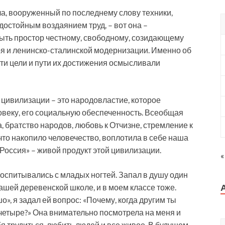
а, вооруженный по последнему слову техники,
остойным воздаянием труд, – вот она –
ыть простор честному, свободному, созидающему
ря и ленинско-сталинской модернизации. Именно об
эти цели и пути их достижения осмысливали
цивилизации – это народовластие, которое
овеку, его социальную обеспеченность. Всеобщая
 братство народов, любовь к Отчизне, стремление к
то накопило человечество, воплотила в себе наша
Россия» – живой продукт этой цивилизации.
«
 воспитывались с младых ногтей. Запал в душу один
ашей деревенской школе, и в моем классе тоже.
, я задал ей вопрос: «Почему, когда другим ты
 четыре?» Она внимательно посмотрела на меня и
я трудиться, любить людей и все живое. В будущем