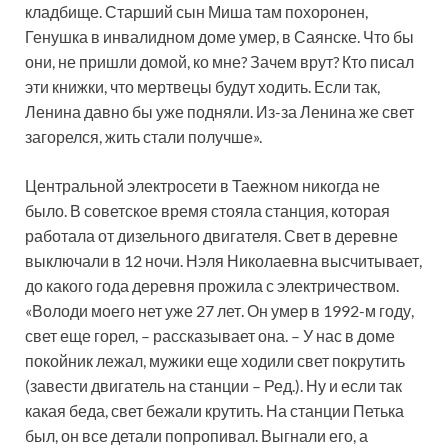
кладбище. Старший сын Миша там похоронен,
Генушка в инвалидном доме умер, в Саянске. Что бы
они, не пришли домой, ко мне? Зачем врут? Кто писал
эти книжки, что мертвецы будут ходить. Если так,
Ленина давно бы уже подняли. Из-за Ленина же свет
загорелся, жить стали получше».
Центральной электросети в Таежном никогда не
было. В советское время стояла станция, которая
работала от дизельного двигателя. Свет в деревне
выключали в 12 ночи. Нэля Николаевна высчитывает,
до какого года деревня прожила с электричеством.
«Володи моего нет уже 27 лет. Он умер в 1992-м году,
свет еще горел, – рассказывает она. – У нас в доме
покойник лежал, мужики еще ходили свет покрутить
(завести двигатель на станции – Ред.). Ну и если так
какая беда, свет бежали крутить. На станции Петька
был, он все детали попропивал. Выгнали его, а