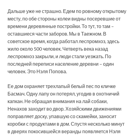
Дальше уже не страшно. Едем по ровному открытому
месту, по обе стороны колеи видны посеревшие от
времени деревянные постройки. То тут, то там –
оставшиеся части заборов. Мы в Таежном. В
советское время, когда работал леспромхоз, здесь
жило около 500 человек. Четверть века назад
леспромхоз закрыли, и люди стали уезжать. По
последней переписи население деревни – один
человек. Это Нэля Попова.
Ее дом охраняет трехлапый белый пес по кличке
Басмач. Одну лапу он потерял, угодив в охотничий
капкан. Не обращая внимания на лай собаки,
Ненахов заходит во двор. Хозяйскими движениями
поправляет доску, упавшую со скамейки, заносит
коробки с продуктами в дом. Спустя несколько минут
в дверях покосившейся веранды появляется Нэля