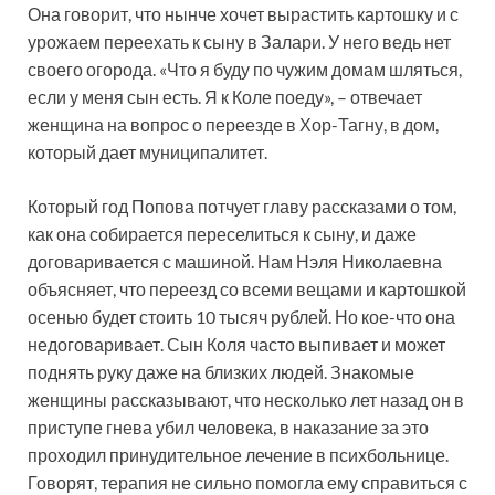
Она говорит, что нынче хочет вырастить картошку и с
урожаем переехать к сыну в Залари. У него ведь нет
своего огорода. «Что я буду по чужим домам шляться,
если у меня сын есть. Я к Коле поеду», – отвечает
женщина на вопрос о переезде в Хор-Тагну, в дом,
который дает муниципалитет.
Который год Попова потчует главу рассказами о том,
как она собирается переселиться к сыну, и даже
договаривается с машиной. Нам Нэля Николаевна
объясняет, что переезд со всеми вещами и картошкой
осенью будет стоить 10 тысяч рублей. Но кое-что она
недоговаривает. Сын Коля часто выпивает и может
поднять руку даже на близких людей. Знакомые
женщины рассказывают, что несколько лет назад он в
приступе гнева убил человека, в наказание за это
проходил принудительное лечение в психбольнице.
Говорят, терапия не сильно помогла ему справиться с