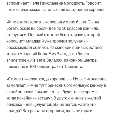
вспоминает Нэля Николаевна молодость. Говорит,
что и сейчас может запеть, если настроение хорошее.
«Мне кажется, жизнь хорошая у меня была. Сыны
богатырские выросли, все по 10 классов кончили,
отслужили. Первый в школе был отличник, второй
хорошист, младший уже троечки получал», –
рассказывает хозяйка. Из сыновей в живых остался
только младший Коля. Ему 54 года, он болен
эпилепсией. Живет в Заларях, районном центре,
примерно в 100 километрах от Таежного.
«Самое тяжелое, когда хоронишь, – Нэля Николаевна
замолкает. – Мне тут принесли богомольную книжку в
синей корочке. Там пишется – будет такое время,
когда покойники встанут. В другой книжке в желтой
обложке – все целуются, обнимаются. Разве это
правда? Вот речка за огородом, дальше гора и