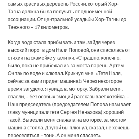
самых красивых деревень России, который Хор-
Тагна должна была получить от одноименной
ассоциации. От центральной усадьбы Хор-Тагны до
Таежного – 17 километров.
Когда вода стала прибывать и там, зайдя через
высокий порог в дом Нэли Поповой, она спасалась от
стихии на скамейке у калитки. «Страшно, конечно,
было, пока не прибежал из-за моста парень, Артем.
Он так по воде и хлюпал. Крикнул мне: «Тетя Нэля,
сейчас за вами придет машина!» Через некоторое
время загудело, я увидела моторку. Забрали меня,
спасли, – без особых эмоций рассказывает хозяйка. –
Наш председатель (председателем Попова называет
главу муниципалитета Сергея Ненахова) хороший
такой. Вывезли меня сначала на моторке, за мостом
машина стояла. Другой бы плюнул, сказал, не хочешь
переселяться – тони. А он меня спасает».