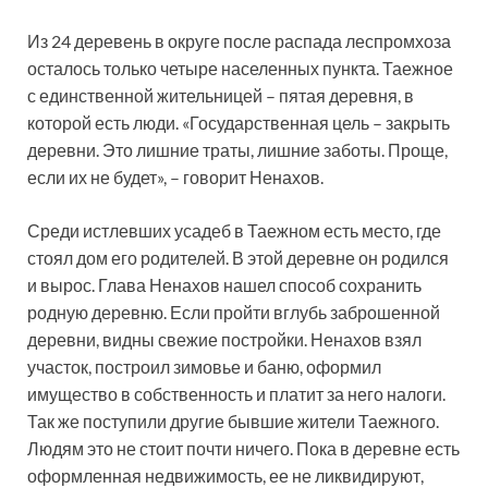
Из 24 деревень в округе после распада леспромхоза
осталось только четыре населенных пункта. Таежное
с единственной жительницей – пятая деревня, в
которой есть люди. «Государственная цель – закрыть
деревни. Это лишние траты, лишние заботы. Проще,
если их не будет», – говорит Ненахов.
Среди истлевших усадеб в Таежном есть место, где
стоял дом его родителей. В этой деревне он родился
и вырос. Глава Ненахов нашел способ сохранить
родную деревню. Если пройти вглубь заброшенной
деревни, видны свежие постройки. Ненахов взял
участок, построил зимовье и баню, оформил
имущество в собственность и платит за него налоги.
Так же поступили другие бывшие жители Таежного.
Людям это не стоит почти ничего. Пока в деревне есть
оформленная недвижимость, ее не ликвидируют,