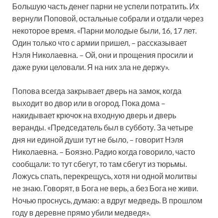
Большую часть денег парни не успели потратить. Их
вернули Поповой, остальные собрали и отдали через
некоторое время. «Парни молодые были, 16, 17 лет.
Один только что с армии пришел, – рассказывает
Нэля Николаевна. – Ой, они и прощения просили и
даже руки целовали. Я на них зла не держу».
Попова всегда закрывает дверь на замок, когда
выходит во двор или в огород. Пока дома –
накидывает крючок на входную дверь и дверь
веранды. «Председатель был в субботу. За четыре
дня ни единой души тут не было, – говорит Нэля
Николаевна. – Боязно. Радио когда говорило, часто
сообщали: то тут сбегут, то там сбегут из тюрьмы.
Ложусь спать, перекрещусь, хотя ни одной молитвы
не знаю. Говорят, в Бога не верь, а без Бога не живи.
Ночью проснусь, думаю: а вдруг медведь. В прошлом
году в деревне прямо убили медведя».