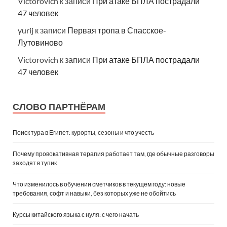
Victorovich
к записи
При атаке БПЛА пострадали
47 человек
yurij
к записи
Первая тропа в Спасское-
Лутовиново
Victorovich
к записи
При атаке БПЛА пострадали
47 человек
СЛОВО ПАРТНЁРАМ
Поиск тура в Египет: курорты, сезоны и что учесть
Почему провокативная терапия работает там, где обычные разговоры
заходят в тупик
Что изменилось в обучении сметчиков в текущем году: новые
требования, софт и навыки, без которых уже не обойтись
Курсы китайского языка с нуля: с чего начать