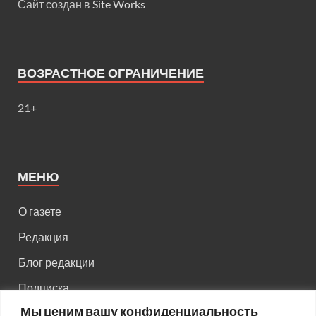
Сайт создан в
Site Works
ВОЗРАСТНОЕ ОГРАНИЧЕНИЕ
21+
МЕНЮ
О газете
Редакция
Блог редакции
Подписка
Мы ценим вашу конфиденциальность
Правила поведения на сайте