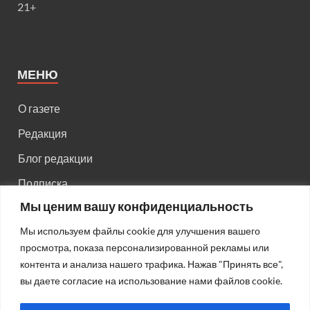
21+
МЕНЮ
О газете
Редакция
Блог редакции
Подписка
Мы ценим вашу конфиденциальность
Правила поведения на сайте
Мы используем файлы cookie для улучшения вашего
Реклама
просмотра, показа персонализированной рекламы или
Старый сайт
контента и анализа нашего трафика. Нажав "Принять все",
вы даете согласие на использование нами файлов cookie.
Старый HTML сайт