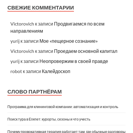
СВЕЖИЕ КОММЕНТАРИИ
Victorovich
к записи
Продвигаемся по всем
направлениям
yurij
к записи
Мое «пещерное сознание»
Victorovich
к записи
Проедаем основной капитал
yurij
к записи
Неопровержим в своей правде
robot
к записи
Калейдоскоп
СЛОВО ПАРТНЁРАМ
Программа для клининговой компании: автоматизация и контроль
Поиск тура в Египет: курорты, сезоны и что учесть
Почему провокативная терапия работает там, где обычные разговоры