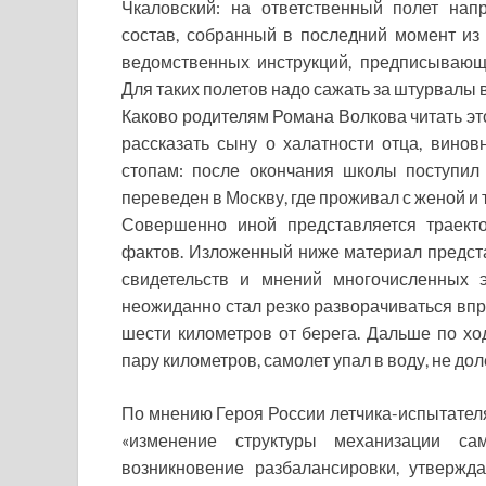
Чкаловский: на ответственный полет нап
состав, собранный в последний момент из
ведомственных инструкций, предписывающи
Для таких полетов надо сажать за штурвалы 
Каково родителям Романа Волкова читать эт
рассказать сыну о халатности отца, винов
стопам: после окончания школы поступил
переведен в Москву, где проживал с женой и 
Совершенно иной представляется траект
фактов. Изложенный ниже материал предст
свидетельств и мнений многочисленных э
неожиданно стал резко разворачиваться впра
шести километров от берега. Дальше по х
пару километров, самолет упал в воду, не дол
По мнению Героя России летчика-испытателя
«изменение структуры механизации сам
возникновение разбалансировки, утвержд