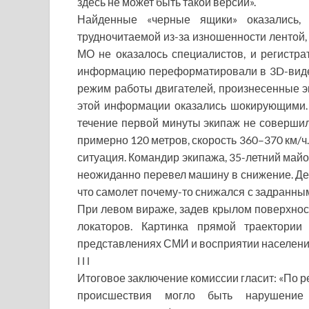
здесь не может быть такой версии».
Найденные «черные ящики» оказались, 
трудночитаемой из-за изношенности лентой, 
МО не оказалось специалистов, и регистр
информацию переформатировали в 3D-видео
режим работы двигателей, произнесенные 
этой информации оказались шокирующими. 
течение первой минуты экипаж не совершил
примерно 120 метров, скорость 360–370 км/ч
ситуация. Командир экипажа, 35-летний май
неожиданно перевел машину в снижение. Де
что самолет почему-то снижался с задранным
При левом вираже, задев крылом поверхность
локаторов. Картинка прямой траектории
представлениях СМИ и восприятии населени
l l l
Итоговое заключение комиссии гласит: «По р
происшествия могло быть нарушение п