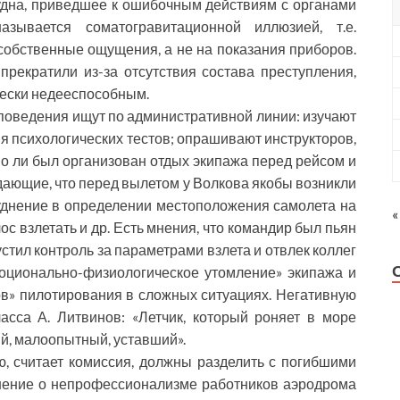
удна, приведшее к ошибочным действиям с органами
зывается соматогравитационной иллюзией, т.е.
собственные ощущения, а не на показания приборов.
прекратили из-за отсутствия состава преступления,
ически недееспособным.
 поведения ищут по административной линии: изучают
я психологических тестов; опрашивают инструкторов,
о ли был организован отдых экипажа перед рейсом и
ждающие, что перед вылетом у Волкова якобы возникли
уднение в определении местоположения самолета на
«
ос взлетать и др. Есть мнения, что командир был пьян
устил контроль за параметрами взлета и отвлек коллег
моционально-физиологическое утомление» экипажа и
ов» пилотирования в сложных ситуациях. Негативную
асса А. Литвинов: «Летчик, который роняет в море
й, малоопытный, уставший».
ю, считает комиссия, должны разделить с погибшими
нение о непрофессионализме работников аэродрома