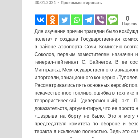
30.01.2021
-
Прокомментировать
0
Подели
Для изучения причин трагедии было возбужд
полета» и создана Государственная коми
в районе аэропорта Сочи. Комиссию возгл
Соколов, первым заместителем назначен 
генерал-лейтенант С. Байнетов. В ее со
Минтранса, Межгосударственного авиацион
и торговли, авиационного концерна «Туполев
Рассматривались пять основных версий: поп
некачественное топливо, ошибка в технике 
террористический (диверсионный) акт.
доказательств, аргументируя, что ее просто 
«…взрыва на борту не было. Это я могу 
председателя комитета по обороне и без
теракта я исключаю полностью. Ведь это с