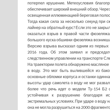
потерпел крушение. Метеоусловия благопр
обеспечивает широкий внешний обзор. Через 
освещенная иллюминацией береговая полоса
Тогда какая сила за несколько секунд при 
лайнер на обратный курс? Если это не закрыл
оказаться взрыв в правой части фюзеляжа
большого куска обшивки фюзеляжа возникш
Версию взрыва высказал одним из первых 
2016 года. Об этом заявил и председат
следственном управлении на транспорте Сле
На траектории полета обнаружено масляное п
в воду. Это мог быть вылившейся из бако
основные обломки корпуса и останки одинна
высоты удар самолета о воду не мог развали
более что речь идет о модели Ту-154 Б2 
устойчивая к разрушению благодаря и
экстремальных условиях. При ударе о воду н
она не могла разрушиться на 2000 фрагменто