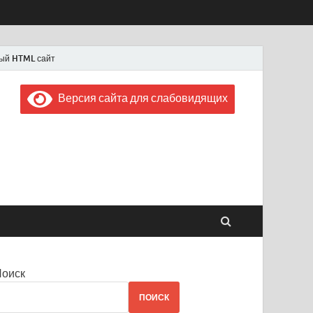
ый HTML сайт
Версия сайта для слабовидящих
 "Советская Россия"
 1956 года
Поиск
ПОИСК