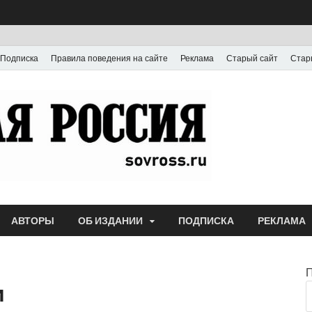
Подписка
Правила поведения на сайте
Реклама
Старый сайт
Стар
Газета
Выпускается с июля
АВТОРЫ
ОБ ИЗДАНИИ
ПОДПИСКА
РЕКЛАМА
и