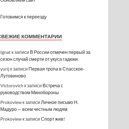
Готовимся к переезду
СВЕЖИЕ КОММЕНТАРИИ
Ignat
к записи
В России отмечен первый за
сезон случай смерти от укуса гадюки
yurij
к записи
Первая тропа в Спасское-
Лутовиново
Victorovich
к записи
Встреча с
руководством Минобороны
Prokoview
к записи
Личное письмо Н.
Мадуро — всем честным людям
Prokoview
к записи
Спорт жив!