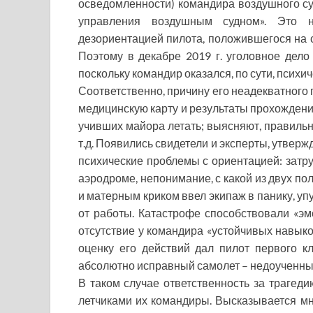
осведомленности) командира воздушного с
управления воздушным судном». Это на
дезориентацией пилота, положившегося на 
Поэтому в декабре 2019 г. уголовное дело 
поскольку командир оказался, по сути, псих
Соответственно, причину его неадекватного
медицинскую карту и результаты прохождени
учивших майора летать; выясняют, правильн
т.д. Появились свидетели и эксперты, утвер
психические проблемы с ориентацией: затр
аэродроме, непонимание, с какой из двух пол
и матерным криком ввел экипаж в панику, уп
от работы. Катастрофе способствовали «э
отсутствие у командира «устойчивых навык
оценку его действий дал пилот первого кл
абсолютно исправный самолет – недоученны
В таком случае ответственность за трагеди
летчиками их командиры. Высказывается м