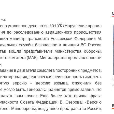
лись
ено уголовное дело по ст. 131 УК «Нарушение правил
ссия по расследованию авиационного происшествия
авил министр транспорта Российской Федерации М.
начальник службы безопасности авиации ВС России
став вошли представители Министерства обороны,
ного комитета (МАК), Министерства промышленности
».
адание в двигатели самолета посторонних предметов,
пилотирования, техническая неисправность самолета,
8
 Пятую версию – версию взрыва, отклонили без
0
не могло быть. Генерал С. Байнетов прямо заявил, что
сказать вам точно». Еще более категорична фраза
опасности Совета Федерации В. Озерова: «Версию
амолет Минобороны, воздушное пространство России,