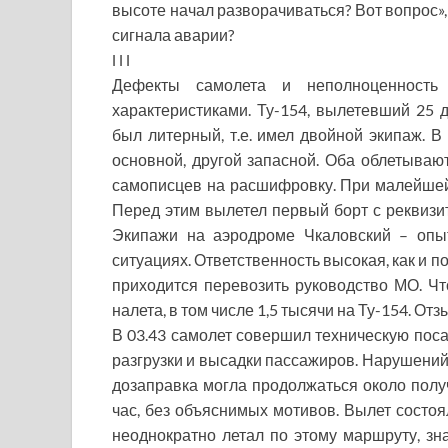
высоте начал разворачиваться? Вот вопрос»,
сигнала аварии?
l l l
Дефекты самолета и неполноценность
характеристиками. Ту-154, вылетевший 25 
был литерный, т.е. имел двойной экипаж. В
основной, другой запасной. Оба облетывают
самописцев на расшифровку. При малейшей
Перед этим вылетел первый борт с реквизи
Экипажи на аэродроме Чкаловский – опы
ситуациях. Ответственность высокая, как и п
приходится перевозить руководство МО. Что
налета, в том числе 1,5 тысячи на Ту-154. О
В 03.43 самолет совершил техническую посад
разгрузки и высадки пассажиров. Нарушений 
дозаправка могла продолжаться около полу
час, без объяснимых мотивов. Вылет состоял
неоднократно летал по этому маршруту, зна