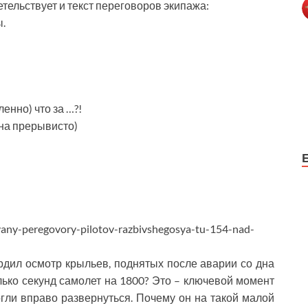
етельствует и текст переговоров экипажа:
.
енно) что за …?!
ена прерывисто)
ovany-peregovory-pilotov-razbivshegosya-tu-154-nad-
дил осмотр крыльев, поднятых после аварии со дна
лько секунд самолет на 1800? Это – ключевой момент
гли вправо развернуться. Почему он на такой малой