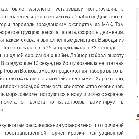
как было заявлено, устаревшей конструкции, с
что значительно осложнило их обработку. Для этого в
аторы передали гражданским экспертам из МАК. Там
реконструкцию: высота полета, скорость движения,
экипажем слова и выполненные действия. Выводы из
Полет начался в 5.25 и продолжался 73 секунды. В
 ни одной серьезной ошибки. Лайнер набрал высоту
. В следующие 10 секунд на борту возникла нештатная
ор Роман Волков, вместо продолжения набора высоты
йствия оказались «самоубийственными». Характерно,
 вверх носом, об этом есть свидетельства очевидцев.
 моря, самолет погрузился в воду и исчез с экранов
«
 полета от взлета то катастрофы доминирует в
я.
езультатам расследования установлено, что причиной
ространственной ориентировки (ситуационной