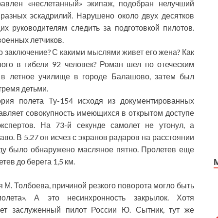
равлен «неслетанный» экипаж, подобран нелучший
 разных эскадрилий. Нарушено около двух десятков
х руководителям следить за подготовкой пилотов.
военных летчиков.
о заключение? С какими мыслями живет его жена? Как
ного в гибели 92 человек? Роман шел по отеческим
 в летное училище в городе Балашово, затем был
тремя ­детьми.
ория полета Ту-154 исходя из документированных
авляет совокупность имеющихся в открытом доступе
кспертов. На 73-й секунде самолет не утонул, а
во. В 5.27 он исчез с экранов радаров на расстоянии
оду было обнаружено масляное пятно. Пролетев еще
етев до берега 1,5 км.
 М. Толбоева, причиной резкого поворота могло быть
олета». А это несинхронность закрылок. Хотя
ает заслуженный пилот России Ю. Сытник, тут же