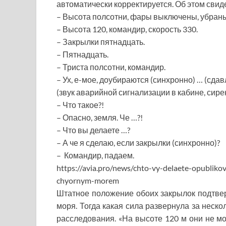
автоматически корректируется. Об этом свид
– Высота полсотни, фары выключены, убраны
– Высота 120, командир, скорость 330.
– Закрылки пятнадцать.
– Пятнадцать.
– Триста полсотни, командир.
– Ух, е-мое, доубираются (синхронно) … (сдавл
(звук аварийной сигнализации в кабине, сир
– Что такое?!
– Опасно, земля. Че …?!
– Что вы делаете …?
– А че я сделаю, если закрылки (синхронно)?
– Командир, падаем.
https://avia.pro/news/chto-vy-delaete-opublik
chyornym-morem
Штатное положение обоих закрылок подтвер
моря. Тогда какая сила развернула за неско
расследования. «На высоте 120 м они не мо