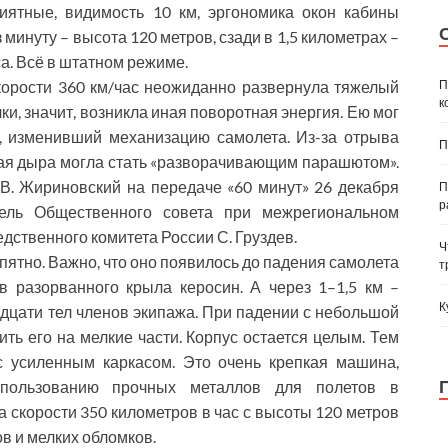
иятные, видимость 10 км, эргономика окон кабины
минуту – высота 120 метров, сзади в 1,5 километрах –
. Всё в штатном режиме.
П
скорости 360 км/час неожиданно развернула тяжелый
к
ки, значит, возникла иная поворотная энергия. Ею мог
, изменивший механизацию самолета. Из-за отрыва
П
ая дыра могла стать «разворачивающим парашютом».
В. Жириновский на передаче «60 минут» 26 декабря
П
р
ель Общественного совета при межрегиональном
дственного комитета России С. Груздев.
Ч
ятно. Важно, что оно появилось до падения самолета
т
в разорванного крыла керосин. А через 1–1,5 км –
К
дцати тел членов экипажа. При падении с небольшой
ть его на мелкие части. Корпус остается целым. Тем
с усиленным каркасом. Это очень крепкая машина,
спользованию прочных металлов для полетов в
а скорости 350 километров в час с высоты 120 метров
в и мелких обломков.