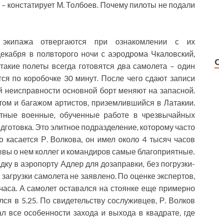
 – констатирует М. Толбоев. Почему пилоты не подали
 экипажа отвергаются при ознакомлении с их
декабря в полвторого ночи с аэродрома Чкаловский,
 такие полеты всегда готовятся два самолета – один
ся по коробочке 30 минут. После чего сдают записи
 неисправности основной борт меняют на запасной.
том и багажом артистов, приземлившийся в Латакии.
тные военные, обученные работе в чрезвычайных
одготовка. Это элитное подразделение, которому часто
 касается Р. Волкова, он имел около 4 тысяч часов
тзывы о нем коллег и командиров самые благоприятные.
ку в аэропорту Адлер для дозаправки, без погрузки-
загрузки самолета не заявлено. По оценке экспертов,
часа. А самолет оставался на стоянке еще примерно
ся в 5.25. По свидетельству сослуживцев, Р. Волков
л все особенности захода и выхода в квадрате, где