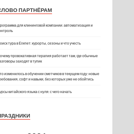
СЛОВО ПАРТНЁРАМ
рограмма для клининговой компании: автоматизация и
онтроль
оиск тура в Египет: курорты, сезоны и что учесть
очему провокативная терапия работает там, где обычные
азговоры заходят в тупик
то изменилось в обучении сметчиков в текущем году: новые
ребования, софт и навыки, без которых уже не обойтись
урсы китайского языка с нуля: с чего начать
ПРАЗДНИКИ