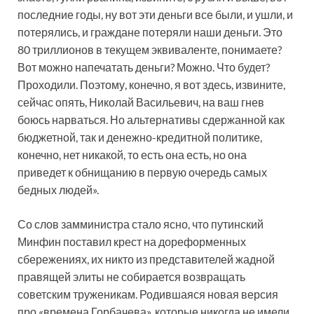
последние годы, ну вот эти деньги все были, и ушли, и
потерялись, и граждане потеряли наши деньги. Это
80 триллионов в текущем эквиваленте, понимаете?
Вот можно напечатать деньги? Можно. Что будет?
Проходили. Поэтому, конечно, я вот здесь, извините,
сейчас опять, Николай Васильевич, на ваш гнев
боюсь нарваться. Но альтернативы сдержанной как
бюджетной, так и денежно-кредитной политике,
конечно, нет никакой, то есть она есть, но она
приведет к обнищанию в первую очередь самых
бедных людей».
Со слов замминистра стало ясно, что путинский
Минфин поставил крест на дореформенных
сбережениях, их никто из представителей жадной
правящей элиты не собирается возвращать
советским труженикам. Родившаяся новая версия
про «времена Горбачева», которые никогда не имели