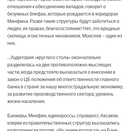
отношения к обесценению вкладов, говорит о
безумных блефах, которые рождаются в коридорах
Минфина. Разве такие структуры будут заботиться о
людях, их правах, благосостоянии? Нет, это вредные
скопища эгоистичных чиновников. Моисеев – один из
них.
…Аудитория «круглого стола» окончательно
разделилась на две противоположно мыслящих
части, когда предстояло высказаться о внесении в
закон о ЦБ положения об ответственности главного
банка в стране за нашу многострадальную экономику,
за развитие производственного сектора, уровень
жизни населения.
Банкиры, Минфин, единороссы, справросс Аксаков,
клерки из правительственных структур высказались
категорически против. «Ну зачем возлагать на Банк