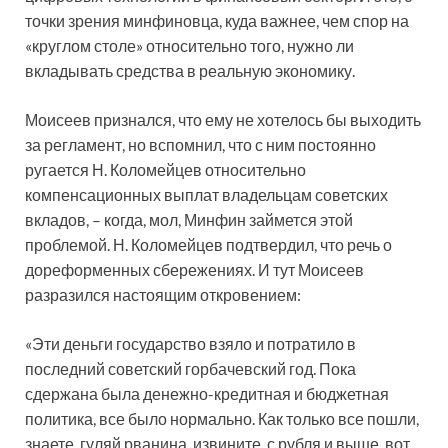
точки зрения минфиновца, куда важнее, чем спор на
«круглом столе» относительно того, нужно ли
вкладывать средства в реальную экономику.
Моисеев признался, что ему не хотелось бы выходить
за регламент, но вспомнил, что с ним постоянно
ругается Н. Коломейцев относительно
компенсационных выплат владельцам советских
вкладов, – когда, мол, Минфин займется этой
проблемой. Н. Коломейцев подтвердил, что речь о
дореформенных сбережениях. И тут Моисеев
разразился настоящим откровением:
«Эти деньги государство взяло и потратило в
последний советский горбачевский год. Пока
сдержана была денежно-кредитная и бюджетная
политика, все было нормально. Как только все пошли,
знаете, гуляй рванина, извините, с рубля и выше, вот