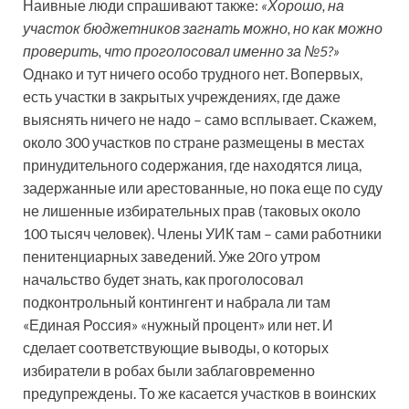
Наивные люди спрашивают также:
«Хорошо, на
участок бюджетников загнать можно, но как можно
проверить, что проголосовал именно за №5?»
Однако и тут ничего особо трудного нет. Во­первых,
есть участки в закрытых учреждениях, где даже
выяснять ничего не надо – само всплывает. Скажем,
около 300 участков по стране размещены в местах
принудительного содержания, где находятся лица,
задержанные или арестованные, но пока еще по суду
не лишенные избирательных прав (таковых около
100 тысяч человек). Члены УИК там – сами работники
пенитенциарных заведений. Уже 20­го утром
начальство будет знать, как проголосовал
подконтрольный контингент и набрала ли там
«Единая Россия» «нужный процент» или нет. И
сделает соответствующие выводы, о которых
избиратели в робах были заблаговременно
предупреждены. То же касается участков в воинских