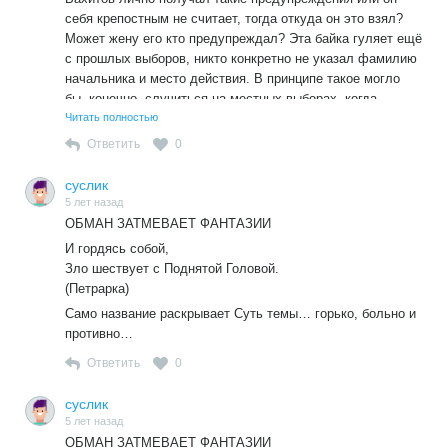
себя крепостным не считает, тогда откуда он это взял?
Может жену его кто предупреждал? Эта байка гуляет ещё
с прошлых выборов, никто конкретно не указал фамилию
начальника и место действия. В принципе такое могло
бы, конечно, случиться на местных выборах, когда
начальнику хотелось протащить конкретного кандидата,
Читать полностью
но всё-таки я сомневаюсь, дураков у нас руководителями
Ответить
0
не ставят, так только считают те, кто им подчиняются и
то не все.
суслик
5 лет назад
ОБМАН ЗАТМЕВАЕТ ФАНТАЗИИ
И гордясь собой,
Зло шествует с Поднятой Головой.
(Петрарка)
Само название раскрывает Суть темы… горько, больно и
противно…
Ответить
0
суслик
5 лет назад
ОБМАН ЗАТМЕВАЕТ ФАНТАЗИИ