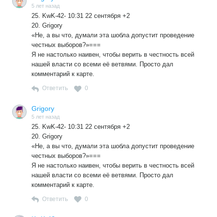
созданной системы масштабных злоупотреблений — как
5 лет назад
на этапе агитационной кампании, так и при подсчете
25. KwK-42- 10:31 22 сентября +2
голосов — нет никакой возможности установить истинное
20. Grigory
волеизъявление граждан». При трёхдневном голосовании
«Не, а вы что, думали эта шобла допустит проведение
с единственным охранником («своим»?) ночами
честных выборов?»===
актуальность этого утверждения только возрастает.
Я не настолько наивен, чтобы верить в честность всей
нашей власти со всеми её ветвями. Просто дал
комментарий к карте.
Ответить
0
Grigory
5 лет назад
25. KwK-42- 10:31 22 сентября +2
20. Grigory
«Не, а вы что, думали эта шобла допустит проведение
честных выборов?»===
Я не настолько наивен, чтобы верить в честность всей
нашей власти со всеми её ветвями. Просто дал
комментарий к карте.
Ответить
0