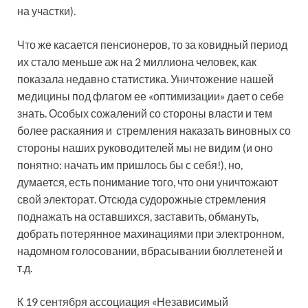
на участки).
Что же касается пенсионеров, то за ковидный период
их стало меньше аж на 2 миллиона человек, как
показала недавно статистика. Уничтожение нашей
медицины под флагом ее «оптимизации» дает о себе
знать. Особых сожалений со стороны власти и тем
более раскаяния и стремления наказать виновных со
стороны наших руководителей мы не видим (и оно
понятно: начать им пришлось бы с себя!), но,
думается, есть понимание того, что они уничтожают
свой электорат. Отсюда судорожные стремления
поднажать на оставшихся, заставить, обмануть,
добрать потерянное махинациями при электронном,
надомном голосовании, вбрасывании бюллетеней и
т.д.
К 19 сентября ассоциация «Независимый