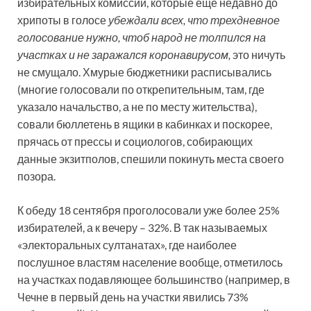
избирательных комиссий, которые еще недавно до
хрипоты в голосе
убеждали всех, что трехдневное
голосование нужно, чтоб народ не толпился на
участках и не заражался коронавирусом,
это ничуть
не смущало. Хмурые бюджетники расписывались
(многие голосовали по открепительным, там, где
указало начальство, а не по месту жительства),
совали бюллетень в ящики в кабинках и поскорее,
прячась от прессы и социологов, собирающих
данные экзитполов, спешили покинуть места своего
позора.
К обеду 18 сентября проголосовали уже более 25%
избирателей, а к вечеру – 32%. В так называемых
«электоральных султанатах», где наиболее
послушное властям население вообще, отметилось
на участках подавляющее большинство (например, в
Чечне в первый день на участки явились 73%