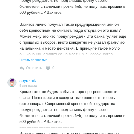
предупреждается: не предъявишь фотку своего
бюллетеня с галочкой против №5, не получишь премию в
500 рублей…Р.Вахитов
=======================
Вахитов лично получал такие предупреждения или он
себя крепостным не считает, тогда откуда он это взял?
Может жену его кто предупреждал? Эта байка гуляет ещё
с прошлых выборов, никто конкретно не указал фамилию
начальника и место действия. В принципе такое могло
бы, конечно, случиться на местных выборах, когда
начальнику хотелось протащить конкретного кандидата,
Читать полностью
но всё-таки я сомневаюсь, дураков у нас руководителями
Ответить
0
не ставят, так только считают те, кто им подчиняются и
то не все.
soyuznik
5 лет назад
Кроме того, не будем забывать про прогресс средств
связи. Практически в каждом телефоне есть теперь
фотоаппарат. Современный крепостной государства
предупреждается: не предъявишь фотку своего
бюллетеня с галочкой против №5, не получишь премию в
500 рублей…Р.Вахитов
=======================
Вахитов лично получал такие предупреждения или он