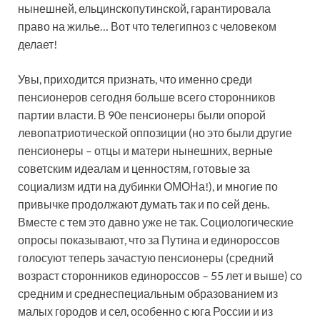
нынешней, ельцинско­путинской, гарантировала
право на жилье… Вот что телегипноз с человеком
делает!
Увы, приходится признать, что именно среди
пенсионеров сегодня больше всего сторонников
партии власти. В 90­е пенсионеры были опорой
левопатриотической оппозиции (но это были другие
пенсионеры – отцы и матери нынешних, верные
советским идеалам и ценностям, готовые за
социализм идти на дубинки ОМОНа!), и многие по
привычке продолжают думать так и по сей день.
Вместе с тем это давно уже не так. Социологические
опросы показывают, что за Путина и единороссов
голосуют теперь зачастую пенсионеры (средний
возраст сторонников единороссов – 55 лет и выше) со
средним и среднеспециальным образованием из
малых городов и сел, особенно с юга России и из