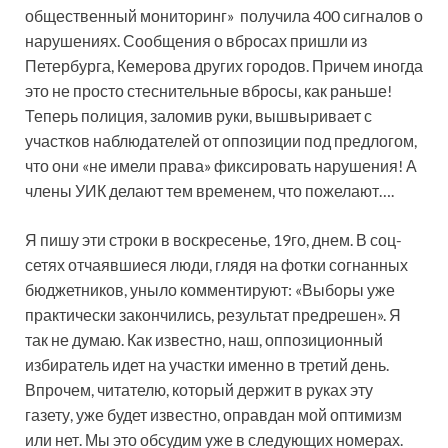
общественный мониторинг» получила 400 сигналов о
нарушениях. Сообщения о вбросах пришли из
Петербурга, Кемерова других городов. Причем иногда
это не просто стеснительные вбросы, как раньше!
Теперь полиция, заломив руки, вышвыривает с
участков наблюдателей от оппозиции под предлогом,
что они «не имели права» фиксировать нарушения! А
члены УИК делают тем временем, что пожелают….
Я пишу эти строки в воскресенье, 19­го, днем. В соц­
сетях отчаявшиеся люди, глядя на фотки согнанных
бюджетников, уныло комментируют: «Выборы уже
практически закончились, результат предрешен». Я
так не думаю. Как известно, наш, оппозиционный
избиратель идет на участки именно в третий день.
Впрочем, читателю, который держит в руках эту
газету, уже будет известно, оправдан мой оптимизм
или нет. Мы это обсудим уже в следующих номерах.