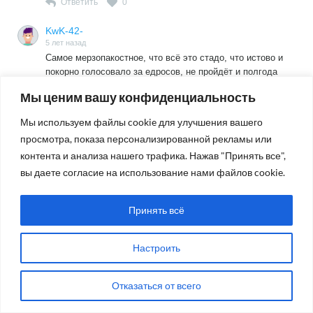
Ответить
0
KwK-42-
5 лет назад
Самое мерзопакостное, что всё это стадо, что истово и
покорно голосовало за едросов, не пройдёт и полгода
начнёт выть, стенать и жаловаться как хреново им
Мы ценим вашу конфиденциальность
живётся.
Поэтому с удовольствием троллю бабок, что стенают у
Мы используем файлы cookie для улучшения вашего
подъезда, чтобы послушать потом, как они визжат,
просмотра, показа персонализированной рекламы или
словно потерпевшие. Стенают, проголосовав за едросов,
контента и анализа нашего трафика. Нажав "Принять все",
как им хреново, так советую им, мол, а вы выйдите на
центральную площадь и устройте капиталистическое
вы даете согласие на использование нами файлов cookie.
соревнование, кто сильнее разжалобит власть своими
визгами и стонами. Только памперсы поддевайте, а то с
Принять всё
напрягу обделаетесь. Ох, как они беснуются, палками
грозят, слюной брызжут. А потом валидол глотают
горстями. Картина маслом.
Читать полностью
Настроить
Ответить
0
Отказаться от всего
KwK-42-
5 лет назад
Самое мерзопакостное, что всё это стадо, что истово и