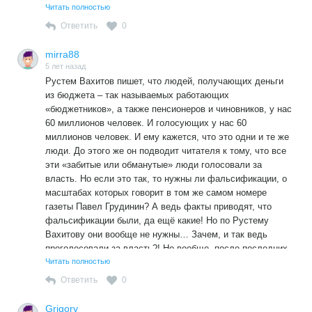
выборов президента НПСР (в отличие от КПРФ) итоги
Читать полностью
выборов не признал, аргументируя это тем, что
Ответить
0
https://newsland.com/user/17729/content/pds-npsr-ne-priznal-
rezultaty-vyborov/6272435 «в силу целенаправленно
mirra88
созданной системы масштабных злоупотреблений — как
5 лет назад
на этапе агитационной кампании, так и при подсчете
Рустем Вахитов пишет, что людей, получающих деньги
голосов — нет никакой возможности установить истинное
из бюджета – так называемых работающих
волеизъявление граждан». При трёхдневном голосовании
«бюджетников», а также пенсионеров и чиновников, у нас
с единственным охранником («своим»?) ночами
60 миллионов человек. И голосующих у нас 60
актуальность этого утверждения только возрастает.
миллионов человек. И ему кажется, что это одни и те же
люди. До этого же он подводит читателя к тому, что все
эти «забитые или обманутые» люди голосовали за
власть. Но если это так, то нужны ли фальсификации, о
масштабах которых говорит в том же самом номере
газеты Павел Грудинин? А ведь факты приводят, что
фальсификации были, да ещё какие! Но по Рустему
Вахитову они вообще не нужны… Зачем, и так ведь
проголосовали за власть?! Но вообще, после последних
выборов президента НПСР (в отличие от КПРФ) итоги
Читать полностью
выборов не признал, аргументируя это тем, что
Ответить
0
https://newsland.com/user/17729/content/pds-npsr-ne-priznal-
rezultaty-vyborov/6272435 «в силу целенаправленно
Grigory