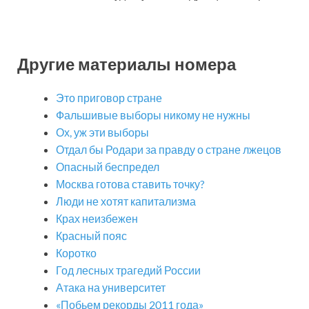
Другие материалы номера
Это приговор стране
Фальшивые выборы никому не нужны
Ох, уж эти выборы
Отдал бы Родари за правду о стране лжецов
Опасный беспредел
Москва готова ставить точку?
Люди не хотят капитализма
Крах неизбежен
Красный пояс
Коротко
Год лесных трагедий России
Атака на университет
«Побьем рекорды 2011 года»