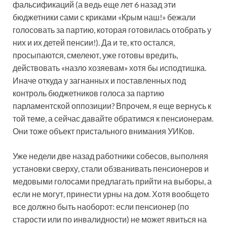
фальсификаций (а ведь еще лет 6 назад эти
бюджетники сами с криками «Крым наш!» бежали
голосовать за партию, которая готовилась отобрать у
них и их детей пенсии!). Да и те, кто остался,
просыпаются, смелеют, уже готовы вредить,
действовать «назло хозяевам» хотя бы исподтишка.
Иначе откуда у загнанных и поставленных под
контроль бюджетников голоса за партию
парламентской оппозиции? Впрочем, я еще вернусь к
той теме, а сейчас давайте обратимся к пенсионерам.
Они тоже объект пристального внимания ­УИКов.
Уже недели две назад работники собесов, выполняя
установки сверху, стали обзванивать пенсионеров и
медовыми голосами предлагать прийти на выборы, а
если не могут, принести урны на дом. Хотя вообще­то
все должно быть наоборот: если пенсионер (по
старости или по инвалидности) не может явиться на