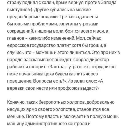
страну поднял с колен, Крым вернул, против Запада
выступил!»). Другие купились на мелкие
предвыборные подачки. Третьи задавлены
бытовыми проблемами, запуганы угрозами
сокращений, лишены воли, боятся всего и вся, а
главное – каких­либо изменений. Мол, сейчас
едросское государство платит хотя бы гроши, а
случись что – можешь и этого лишиться. Это про них в
народе рассказывают анекдот: собрал директор
рабочих и говорит: «Завтра с утра всех сотрудников
ниже начальника цеха будем казнить через
повешение. Вопросы есть?». Из зала голос: «А
веревки свои нести или профсоюз выдаст?»
Конечно, таких безропотных холопов, добровольно
несущих ярмо своего холопства, становится все
меньше. Поэтому власть и включает на полную мощь
машину административного контроля и