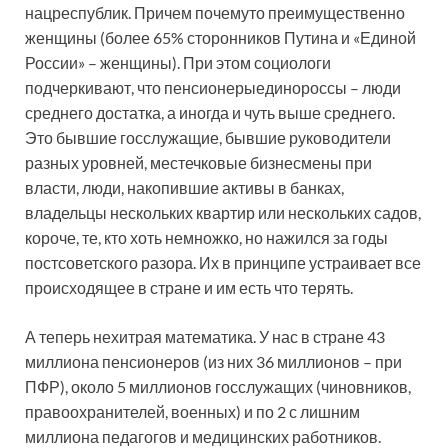
нацреспублик. Причем почему­то преимущественно
женщины (более 65% сторонников Путина и «Единой
России» – женщины). При этом социологи
подчеркивают, что пенсионеры­единороссы – люди
среднего достатка, а иногда и чуть выше среднего.
Это бывшие госслужащие, бывшие руководители
разных уровней, местечковые бизнесмены при
власти, люди, накопившие активы в банках,
владельцы нескольких квартир или нескольких садов,
короче, те, кто хоть немножко, но нажился за годы
постсоветского разора. Их в принципе устраивает все
происходящее в стране и им есть что терять.
А теперь нехитрая математика. У нас в стране 43
миллиона пенсионеров (из них 36 миллионов – при
ПФР), около 5 миллионов госслужащих (чиновников,
правоохранителей, военных) и по 2 с лишним
миллиона педагогов и медицинских работников.