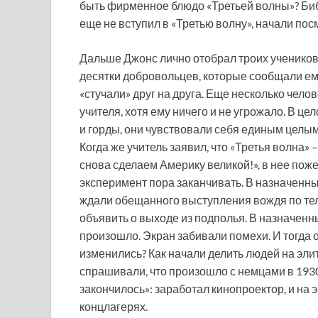
быть фирменное блюдо «Третьей волны»? Биб
еще не вступил в «Третью волну», начали пос
Дальше Джонс лично отобрал троих учеников 
десятки добровольцев, которые сообщали ему
«стучали» друг на друга. Еще несколько чело
учителя, хотя ему ничего и не угрожало. В 
и горды, они чувствовали себя единым целым
Когда же учитель заявил, что «Третья волна»
снова сделаем Америку великой!», в нее поже
эксперимент пора заканчивать. В назначенны
ждали обещанного выступления вождя по тел
объявить о выходе из подполья. В назначенн
произошло. Экран забивали помехи. И тогда о
изменились? Как начали делить людей на элит
спрашивали, что произошло с немцами в 1930-х
закончилось»: заработал кинопроектор, и на 
концлагерях.