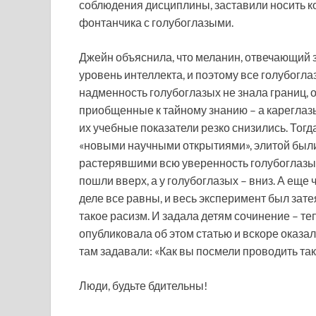
соблюдения дисциплины, заставили носить ко
фонтанчика с голубоглазыми.
Джейн объяснила, что меланин, отвечающий з
уровень интеллекта, и поэтому все голубогл
надменность голубоглазых не знала границ, о
приобщенные к тайному знанию – а кареглазы
их учебные показатели резко снизились. Тогд
«новыми научными открытиями», элитой был
растерявшими всю уверенность голубоглазым
пошли вверх, а у голубоглазых – вниз. А еще
деле все равны, и весь эксперимент был затея
такое расизм. И задала детям сочинение – теп
опубликовала об этом статью и вскоре оказа
там задавали: «Как вы посмели проводить так
Люди, будьте бдительны!