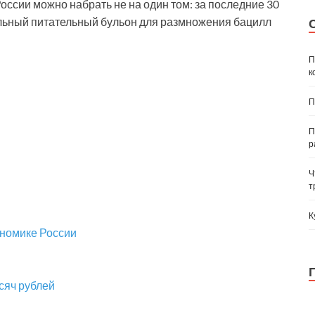
ссии можно набрать не на один том: за последние 30
ельный питательный бульон для размножения бацилл
П
к
П
П
р
Ч
т
К
ономике России
сяч рублей