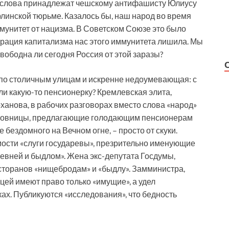
эти слова принадлежат чешскому антифашисту Юлиусу
рлинской тюрьме. Казалось бы, наш народ во время
мунитет от нацизма. В Советском Союзе это было
врация капитализма нас этого иммунитета лишила. Мы
ободна ли сегодня Россия от этой заразы?
по столичным улицам и искренне недоумевающая: с
ли какую-то пенсионерку? Кремлевская элита,
ханова, в рабочих разговорах вместо слова «народ»
иновницы, предлагающие голодающим пенсионерам
бездомного на Вечном огне, – просто от скуки.
ости «слуги государевы», презрительно именующие
евней и быдлом». Жена экс-депутата Госдумы,
сторанов «нищебродам» и «быдлу». Замминистра,
цей имеют право только «имущие», а удел
ках. Публикуются «исследования», что бедность