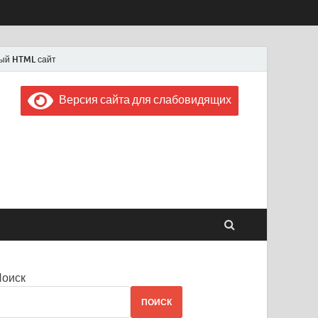
ый HTML сайт
Версия сайта для слабовидящих
 "Советская Россия"
 1956 года
Поиск
ПОИСК