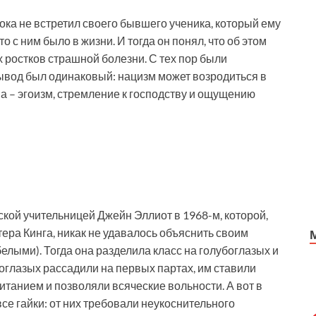
ока не встретил своего бывшего ученика, который ему
то с ним было в жизни. И тогда он понял, что об этом
х ростков страшной болезни. С тех пор были
ывод был одинаковый: нацизм может возродиться в
ва – эгоизм, стремление к господству и ощущению
кой учительницей Джейн Эллиот в 1968-м, которой,
ра Кинга, никак не удавалось объяснить своим
елыми). Тогда она разделила класс на голубоглазых и
оглазых рассадили на первых партах, им ставили
танием и позволяли всяческие вольности. А вот в
се гайки: от них требовали неукоснительного