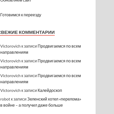
Готовимся к переезду
СВЕЖИЕ КОММЕНТАРИИ
Victorovich
к записи
Продвигаемся по всем
направлениям
Victorovich
к записи
Продвигаемся по всем
направлениям
Victorovich
к записи
Продвигаемся по всем
направлениям
Victorovich
к записи
Калейдоскоп
robot
к записи
Зеленский хотел «перелома»
в войне – а получил даже больше