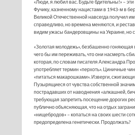
«Люди, я любил вас. Будьте бдительны!» – 
Фучику, казненному нацистами в 1943-м в бе
Великой Отечественной навсегда получил им
справедливо, но времена меняются, и реста
видим ужасы бандеровщины на Украине, но св
«Золотая молодежь», безбашенно гоняющая 
чего бы им переживать, что они насмерть сби
которая, по словам писателя Александра Про
употребляет термин «перхоть». Циничные ч
«питаться макарошками». Изверги, сжигающие 
Пузырящиеся от чувства собственной значим
пострадавших от наводнения «алкашней, бич
требующая запретить посещение дорогих ре
публично объясняющая, что на отдых заграни
«нищебродов» – копаться на своих шести сот
предопределена генетически. Продолжать?