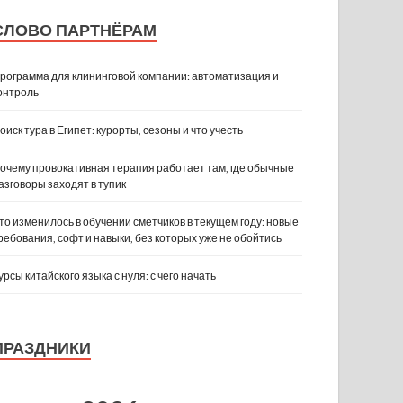
СЛОВО ПАРТНЁРАМ
рограмма для клининговой компании: автоматизация и
онтроль
оиск тура в Египет: курорты, сезоны и что учесть
очему провокативная терапия работает там, где обычные
азговоры заходят в тупик
то изменилось в обучении сметчиков в текущем году: новые
ребования, софт и навыки, без которых уже не обойтись
урсы китайского языка с нуля: с чего начать
ПРАЗДНИКИ