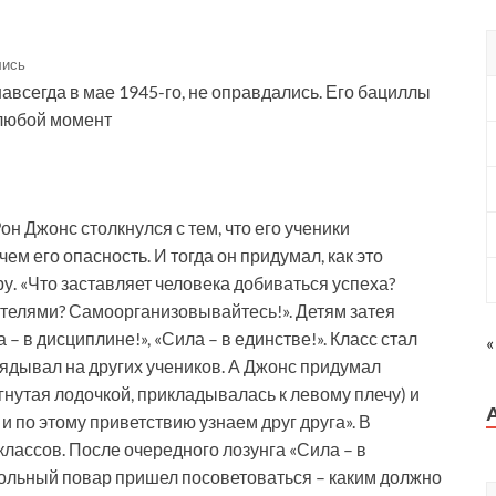
лись
авсегда в мае 1945-го, не оправдались. Его бациллы
 любой момент
он Джонс столкнулся с тем, что его ученики
чем его опасность. И тогда он придумал, как это
у. «Что заставляет человека добиваться успеха?
телями? Самоорганизовывайтесь!». Детям затея
– в дисциплине!», «Сила – в единстве!». Класс стал
«
ядывал на других учеников. А Джонс придумал
гнутая лодочкой, прикладывалась к левому плечу) и
и по этому приветствию узнаем друг друга». В
классов. После очередного лозунга «Сила – в
кольный повар пришел посоветоваться – каким должно