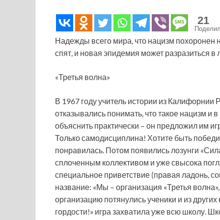
21
Подели
Надежды всего мира, что нацизм похоронен н
спят, и новая эпидемия может разразиться в
«Третья волна»
В 1967 году учитель истории из Калифорнии Р
отказывались понимать, что такое нацизм и в 
объяснить практически – он предложил им игр
Только самодисциплина! Хотите быть победи
понравилась. Потом появились лозунги «Сила 
сплоченным коллективом и уже свысока погл
специальное приветствие (правая ладонь, со
название: «Мы – организация «Третья волна», 
организацию потянулись ученики и из других 
гордости!» игра захватила уже всю школу. Ш