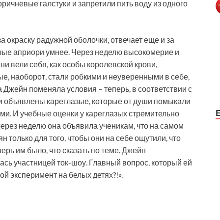
ричневые галстуки и запретили пить воду из одного
а окраску радужной оболочки, отвечает еще и за
азые априори умнее. Через неделю высокомерие и
ни вели себя, как особы королевской крови,
е, наоборот, стали робкими и неуверенными в себе,
а Джейн поменяла условия – теперь, в соответствии с
и объявлены кареглазые, которые от души помыкали
и. И учебные оценки у кареглазых стремительно
 через неделю она объявила ученикам, что на самом
н только для того, чтобы они на себе ощутили, что
ерь им было, что сказать по теме. Джейн
лась участницей ток-шоу. Главный вопрос, который ей
ой эксперимент на белых детях?!».