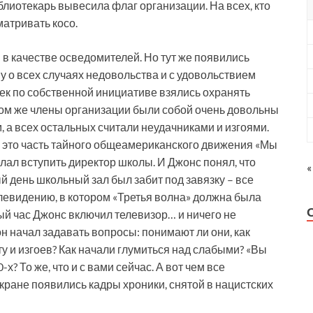
лиотекарь вывесила флаг организации. На всех, кто
матривать косо.
в качестве осведомителей. Но тут же появились
 о всех случаях недовольства и с удовольствием
век по собственной инициативе взялись охранять
целом же члены организации были собой очень довольны
, а всех остальных считали неудачниками и изгоями.
 – это часть тайного общеамериканского движения «Мы
лал вступить директор школы. И Джонс понял, что
«
й день школьный зал был забит под завязку – все
евидению, в котором «Третья волна» должна была
ый час Джонс включил телевизор… и ничего не
н начал задавать вопросы: понимают ли они, как
у и изгоев? Как начали глумиться над слабыми? «Вы
? То же, что и с вами сейчас. А вот чем все
экране появились кадры хроники, снятой в нацистских