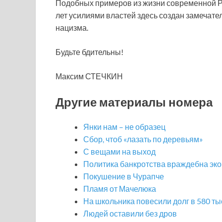
Подобных примеров из жизни современной Ро
лет усилиями властей здесь создан замечат
нацизма.
Будьте бдительны!
Максим СТЕЧКИН
Другие материалы номера
Янки нам – не образец
Сбор, чтоб «лазать по деревьям»
С вещами на выход
Политика банкротства враждебна эк
Покушение в Чурапче
Пламя от Мачелюка
На школьника повесили долг в 580 ты
Людей оставили без дров