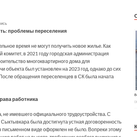
лись
ть: проблемы переселения
льное время не могут получить новое жилье. Как
 комитет, в 2021 году городская администрация
оительство многоквартирного дома для
и объекта был установлен на 2023 год, однако до сих
. После обращения переселенцев в СК была начата
8
права работника
0
, не имевшего официального трудоустройства. С
 Сыктывкара была достигнута устная договоренность
 в письменном виде оформлен не было. Вопреки этому
ению работ на высоте, требующих особого внимания к