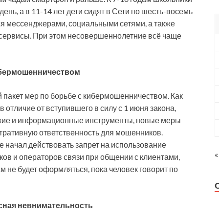
день, а в 11-14 лет дети сидят в Сети по шесть-восемь
ся мессенджерами, социальными сетями, а также
осервисы. При этом несовершеннолетние всё чаще
ибермошенничеством
 пакет мер по борьбе с кибермошенничеством. Как
 отличие от вступившего в силу с 1 июня закона,
ские и информационные инструменты, новые меры
тративную ответственность для мошенников.
е начал действовать запрет на использование
«
ов и операторов связи при общении с клиентами,
м не будет оформляться, пока человек говорит по
сная невнимательность