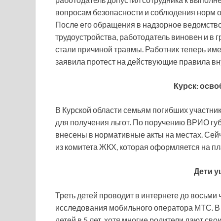
вопросам безопасности и соблюдения норм ох
После его обращения в надзорное ведомств
трудоустройства, работодатель виновен и в г
стали причиной травмы. Работник теперь име
заявила протест на действующие правила вн
Курск: осв
В Курской области семьям погибших участник
для получения льгот. По поручению ВРИО гу
внесены в нормативные акты на местах. Сей
из комитета ЖКХ, которая оформляется на пл
Дети у
Треть детей проводит в интернете до восьми 
исследования мобильного оператора МТС. В 
детей в 5 лет, хотя многие родители дают св