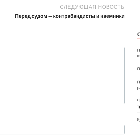
СЛЕДУЮЩАЯ НОВОСТЬ
Перед судом — контрабандисты и наемники
П
к
П
П
р
Ч
т
К