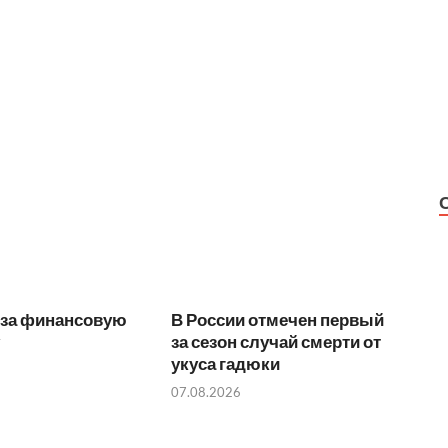
 за финансовую
В России отмечен первый
за сезон случай смерти от
укуса гадюки
07.08.2026