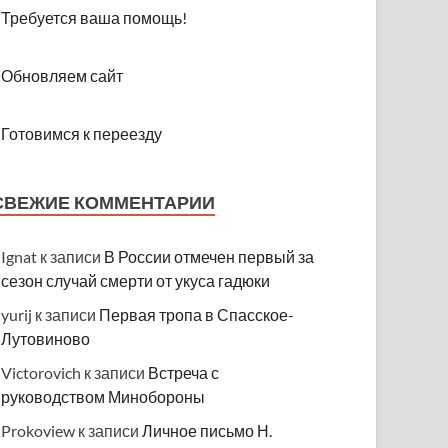
Требуется ваша помощь!
Обновляем сайт
Готовимся к переезду
СВЕЖИЕ КОММЕНТАРИИ
Ignat
к записи
В России отмечен первый за
сезон случай смерти от укуса гадюки
yurij
к записи
Первая тропа в Спасское-
Лутовиново
Victorovich
к записи
Встреча с
руководством Минобороны
Prokoview
к записи
Личное письмо Н.