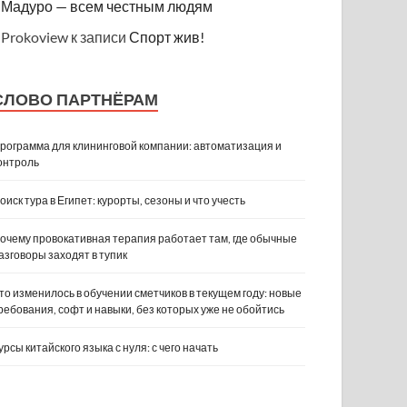
Мадуро — всем честным людям
Prokoview
к записи
Спорт жив!
СЛОВО ПАРТНЁРАМ
рограмма для клининговой компании: автоматизация и
онтроль
оиск тура в Египет: курорты, сезоны и что учесть
очему провокативная терапия работает там, где обычные
азговоры заходят в тупик
то изменилось в обучении сметчиков в текущем году: новые
ребования, софт и навыки, без которых уже не обойтись
урсы китайского языка с нуля: с чего начать