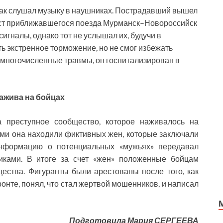
 как слушал музыку в наушниках. Пострадавший вышел
ист приближавшегося поезда Мурманск–Новороссийск
игналы, однако тот не услышал их, будучи в
ь экстренное торможение, но не смог избежать
л многочисленные травмы, он госпитализирован в
ажива на бойцах
 преступное сообщество, которое наживалось на
ми она находили фиктивных жен, которые заключали
нформацию о потенциальных «мужьях» передавал
никами. В итоге за счет «жен» положенные бойцам
ества. Фигуранты были арестованы после того, как
ронте, понял, что стал жертвой мошенников, и написал
Подготовила Мария СЕРГЕЕВА