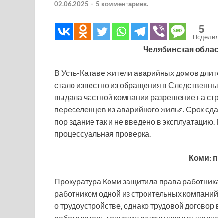
02.06.2025
-
5 комментариев.
5
Подели
Челябинская облас
В Усть-Катаве жители аварийных домов длите
стало известно из обращения в Следственный
выдала частной компании разрешение на стр
переселенцев из аварийного жилья. Срок сдач
пор здание так и не введено в эксплуатацию
процессуальная проверка.
Коми: 
Прокуратура Коми защитила права работника
работником одной из строительных компаний
о трудоустройстве, однако трудовой договор
работодатель допустил сотрудника к выполн