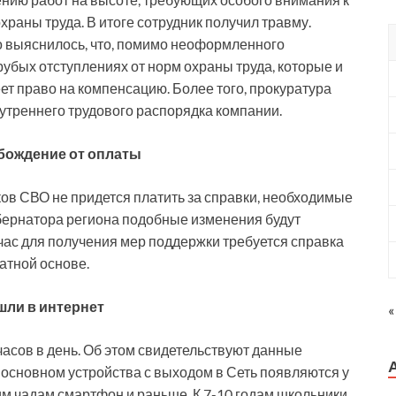
раны труда. В итоге сотрудник получил травму.
о выяснилось, что, помимо неоформленного
рубых отступлениях от норм охраны труда, которые и
ет право на компенсацию. Более того, прокуратура
утреннего трудового распорядка компании.
обождение от оплаты
ов СВО не придется платить за справки, необходимые
бернатора региона подобные изменения будут
час для получения мер поддержки требуется справка
атной основе.
шли в интернет
«
часов в день. Об этом свидетельствуют данные
основном устройства с выходом в Сеть появляются у
оим чадам смартфон и раньше. К 7-10 годам школьники