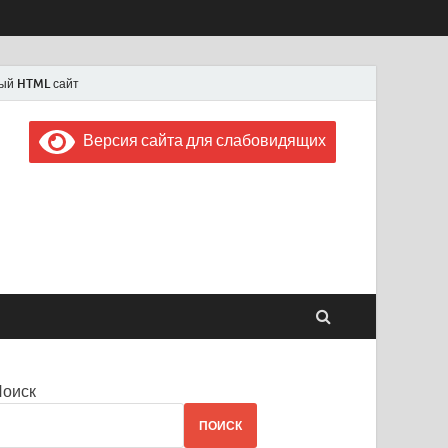
ый HTML сайт
Версия сайта для слабовидящих
 "Советская Россия"
 1956 года
Поиск
ПОИСК