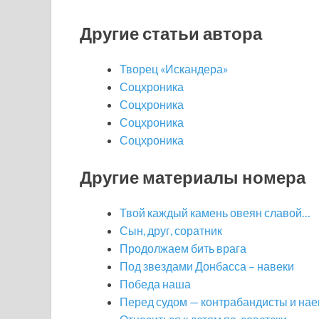
Другие статьи автора
Творец «Искандера»
Соцхроника
Соцхроника
Соцхроника
Соцхроника
Другие материалы номера
Твой каждый камень овеян славой…
Сын, друг, соратник
Продолжаем бить врага
Под звездами Донбасса – навеки
Победа наша
Перед судом — контрабандисты и на