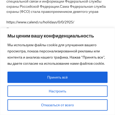
специальной связи и информации Федеральной службы
охраны Российской Федерации.Сама Федеральная служба
охраны (ФСО) стала правопреемником девятого управ
https://www.calend.ru/holidays/0/0/2925/
Повторяется ежегодно
Мы ценим вашу конфиденциальность
Мы используем файлы cookie для улучшения вашего
просмотра, показа персонализированной рекламы или
контента и анализа нашего трафика. Нажав "Принять все",
вы даете согласие на использование нами файлов cookie.
Принять всё
ОБ ИЗДАНИИ
Настроить
Газета «Советская Россия»
Свидетельство о регистрации СМИ
№01218 от
Отказаться от всего
29.06.1992