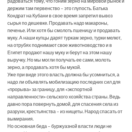
радоваться тому, что гоним зерно на мировой рынок и
держим там первенство – это глупость. Батька
Кондрат на Кубани в свое время запретил вывоз
сырья по дешевке. Продавать надо макароны,
печенье. Или хотя бы смолоть пшеницу и продавать
муку. А наши купцы дарят туркам зерно, турки мелют,
на отрубях поднимают свое животноводство и в
Египет продают нашу муку и берут на этом нашу
выручку. Но мы могли получать ее сами, молоть
зерно, а продавать хотя бы мукой.
Уже при виде этого власть должна бы усомниться, а
надо ли объявлять мобилизацию последних сил для
«прорыва» за границу, для «экспортной
направленности» сельского хозяйства страны. Ведь
давно пора повернуть домой, для спасения села из
разрухи, крестьянства – из нищеты. Народ спасать от
вымирания.
Но основная беда – буржуазной власти люди не