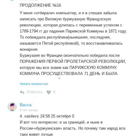
ПРОДОЛЖЕНИЕ №16
У меня «отбирали» компьютер, и я в спешке забыла
написать про Великую буржуазную Французскую
революцию, которая длилась с переменным успехом с
1789-1794 гг до падения Парижской Коммуны в 1871 году.
То побеждала республика(нынешняя, последняя,
называется Пятой республикой), то восстанавливалась
монархия.
Буржуазия во Франции окончательно победила после
ПОРАЖЕНИЯ ПЕРВОЙ ПРОЛЕТАРСКОЙ РЕВОЛЮЦИИ,
которую мы все знаем как ПАРИЖСКУЮ КОММУНУ.
КОММУНА ПРОСУЩЕСТВОВАЛА 71 ДЕНЬ И БЫЛА
жестоко подавлена. Было расстреляно и сослано на
Читать полностью
каторгу до
35 000 коммунаров.
Ответить
0
Может быть память о постоянном революционном
возбуждении 19 века жива во французах до сих пор. Они
Васса
легки на подъём для протеста десятками и сотнями
8 лет назад
4. vasilevs 19:58 25 октября 0
тысяч человек.
И вот что интересно: и за границей, и ныне в
Конечно, после ликвидации Советского Союза
России-«буржуинская» власть. Но почему там народ все
трудящиеся уже НЕ ДОБИВАЮТСЯ
таки живет лучше
ПОБЕД,империалисты жмут и дожимают, но ДУХ