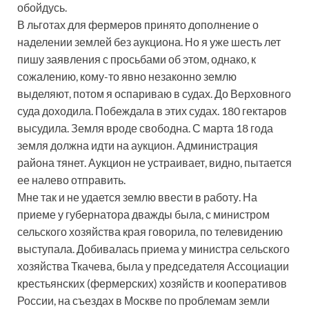
обойдусь.
В льготах для фермеров принято дополнение о
наделении землей без аукциона. Но я уже шесть лет
пишу заявления с просьбами об этом, однако, к
сожалению, кому-то явно незаконно землю
выделяют, потом я оспариваю в судах. До Верховного
суда доходила. Побеждала в этих судах. 180 гектаров
высудила. Земля вроде свободна. С марта 18 года
земля должна идти на аукцион. Администрация
района тянет. Аукцион не устраивает, видно, пытается
ее налево отправить.
Мне так и не удается землю ввести в работу. На
приеме у губернатора дважды была, с министром
сельского хозяйства края говорила, по телевидению
выступала. Добивалась приема у министра сельского
хозяйства Ткачева, была у председателя Ассоциации
крестьянских (фермерских) хозяйств и кооперативов
России, на съездах в Москве по проблемам земли