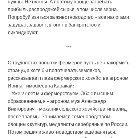
нужны. Не нужны! А поэтому проще загребать
прибыль распродажей сырья, в том числе зерна.
Попробуй взяться за животноводство – все налогами
задушат, задавят, вгонят в банкротство и
ликвидируют.
***
О трудностях попытки фермеров пусть не «накормить
страну», а хотя бы попотчевать земляков,
рассказывает глава фермерского хозяйства агроном
Ирина Тимофеевна Каракай:
– Уже 27 лет мы фермерствуем. Оба с высшим
образованием, я – агроном, муж Александр
Викторович – механик сельского хозяйства, инвалид
после травмы. Занимаемся семеноводством
овощных культур, медалисты серебряные по России.
Потом решили животноводством еще заняться,