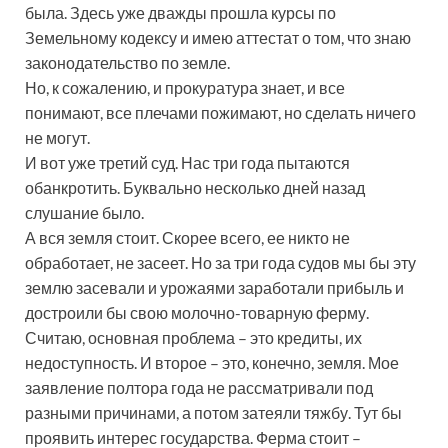
была. Здесь уже дважды прошла курсы по
Земельному кодексу и имею аттестат о том, что знаю
законодательство по земле.
Но, к сожалению, и прокуратура знает, и все
понимают, все плечами пожимают, но сделать ничего
не могут.
И вот уже третий суд. Нас три года пытаются
обанкротить. Буквально несколько дней назад
слушание было.
А вся земля стоит. Скорее всего, ее никто не
обработает, не засеет. Но за три года судов мы бы эту
землю засевали и урожаями заработали прибыль и
достроили бы свою молочно-товарную ферму.
Считаю, основная проблема – это кредиты, их
недоступность. И второе – это, конечно, земля. Мое
заявление полтора года не рассматривали под
разными причинами, а потом затеяли тяжбу. Тут бы
проявить интерес государства. Ферма стоит –