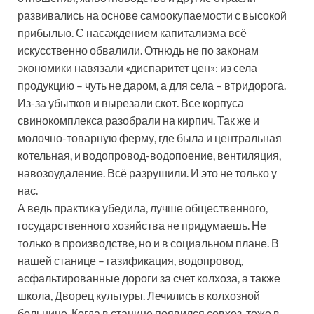
развивались на основе самоокупаемости с высокой
прибылью. С насаждением капитализма всё
искусственно обвалили. Отнюдь не по законам
экономики навязали «диспаритет цен»: из села
продукцию – чуть не даром, а для села – втридорога.
Из-за убытков и вырезали скот. Все корпуса
свинокомплекса разобрали на кирпич. Так же и
молочно-товарную ферму, где была и центральная
котельная, и водопровод-водопоение, вентиляция,
навозоудаление. Всё разрушили. И это не только у
нас.
А ведь практика убедила, лучше общественного,
государственного хозяйства не придумаешь. Не
только в производстве, но и в социальном плане. В
нашей станице – газификация, водопровод,
асфальтированные дороги за счет колхоза, а также
школа, Дворец культуры. Лечились в колхозной
больнице. Когда в станице появился совхоз, тоже в