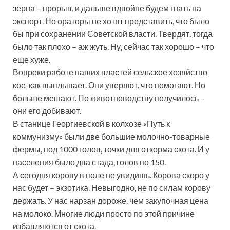
зерна – прорыв, и дальше вдвойне будем гнать на
экспорт. Но ораторы не хотят представить, что было
бы при сохранении Советской власти. Твердят, тогда
было так плохо – аж жуть. Ну, сейчас так хорошо – что
еще хуже.
Вопреки работе наших властей сельское хозяйство
кое-как выплывает. Они уверяют, что помогают. Но
больше мешают. По животноводству получилось –
они его добивают.
В станице Георгиевской в колхозе «Путь к
коммунизму» были две большие молочно-товарные
фермы, под 1000 голов, точки для откорма скота. И у
населения было два стада, голов по 150.
А сегодня корову в поле не увидишь. Корова скоро у
нас будет – экзотика. Невыгодно, не по силам корову
держать. У нас нарзан дороже, чем закупочная цена
на молоко. Многие люди просто по этой причине
избавляются от скота.