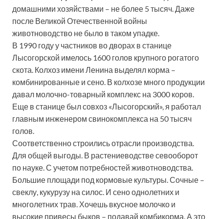
домашними хозяйствами – не более 5 тысяч. Даже
после Великой Отечественной войны
животноводство не было в таком упадке.
В 1990 году у частников во дворах в станице
Лысогорской имелось 1600 голов крупного рогатого
скота. Колхоз имени Ленина выделял корма –
комбинированные и сено. В колхозе много продукции
давал молочно-товарный комплекс на 3000 коров.
Еще в станице был совхоз «Лысогорский», я работал
главным инженером свинокомплекса на 50 тысяч
голов.
Соответственно строились отрасли производства.
Для общей выгоды. В растениеводстве севооборот
по науке. С учетом потребностей животноводства.
Большие площади под кормовые культуры. Сочные –
свеклу, кукурузу на силос. И сено однолетних и
многолетних трав. Хочешь вкусное молочко и
высокие привесы быков – подавай комбикорма. А это