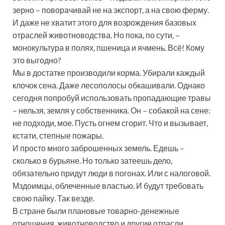
зерно – поворачивай не на экспорт, а на свою ферму.
И даже не хватит этого для возрождения базовых
отраслей животноводства. Но пока, по сути, –
монокультура в полях, пшеница и ячмень. Всё! Кому
это выгодно?
Мы в достатке производили корма. Убирали каждый
клочок сена. Даже лесополосы обкашивали. Однако
сегодня попробуй использовать пропадающие травы
– нельзя, земля у собственника. Он – собакой на сене:
не подходи, мое. Пусть огнем сгорит. Что и вызывает,
кстати, степные пожары.
И просто много заброшенных земель. Едешь –
сколько в бурьяне. Но только затеешь дело,
обязательно придут люди в погонах. Или с налоговой.
Мздоимцы, облеченные властью. И будут требовать
свою пайку. Так везде.
В стране были плановые товарно-денежные
отношения, животноводство и другие отрасли