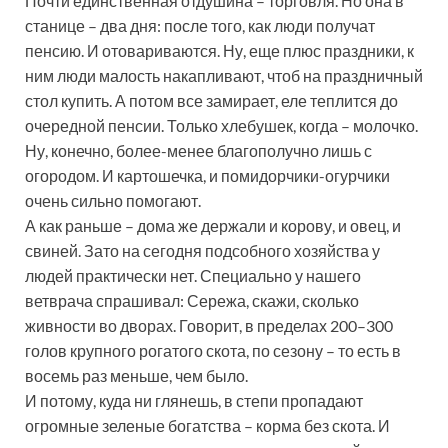
Почти единственная отдушина – торговля. Но она в
станице – два дня: после того, как люди получат
пенсию. И отовариваются. Ну, еще плюс праздники, к
ним люди малость накапливают, чтоб на праздничный
стол купить. А потом все замирает, еле теплится до
очередной пенсии. Только хлебушек, когда – молочко.
Ну, конечно, более-менее благополучно лишь с
огородом. И картошечка, и помидорчики-огурчики
очень сильно помогают.
А как раньше – дома же держали и корову, и овец, и
свиней. Зато на сегодня подсобного хозяйства у
людей практически нет. Специально у нашего
ветврача спрашивал: Сережа, скажи, сколько
живности во дворах. Говорит, в пределах 200–300
голов крупного рогатого скота, по сезону – то есть в
восемь раз меньше, чем было.
И потому, куда ни глянешь, в степи пропадают
огромные зеленые богатства – корма без скота. И