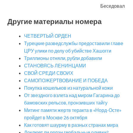
Беседовал
Другие материалы номера
ЧЕТВЕРТЫЙ ОРДЕН
Турецкие разведслужбы предоставили главе
ЦРУ улики по делу об убийстве Хашогги
Триллионы отняли, рубли добавили
СТАНОВЯСЬ ЛЕНИНЦАМИ
СВОЙ СРЕДИ СВОИХ
САМОПОЖЕРТВОВАНИЕ И ПОБЕДА
Покупка кошельков из натуральной кожи
От звездного взлета над миром Гагарина до
бамовских рельсов, пронзивших тайгу
Митинг памяти жертв теракта в «Норд-Осте»
пройдет в Москве 26 октября
Как готовят шаурму в разных странах мира
Доклюет ли орлан гербальные оливки?