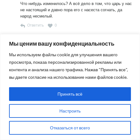
Что нибудь изменилось? А всё дело в том, что царь у нас
не настоящий и давно пора его с насеста согнать, да
народ несмелый.
Ответить
0
Игнат
Мы ценим вашу конфиденциальность
8 лет назад
К 6. Вы правы, конечно, Васса. Но ведь подобный приём
Мы используем файлы cookie для улучшения вашего
Путина говорит о том, что люди не готовы спокойно и
просмотра, показа персонализированной рекламы или
настойчиво сказать правду в глаза сегодняшнему
монарху. А потому их молчание сродни попыткам
контента и анализа нашего трафика. Нажав "Принять все",
достучаться до ума (не до души уж…) коллег (читай
вы даете согласие на использование нами файлов cookie.
подельников) по Думе. Словесную воду в словесной же
ступе толочь — маслице не собьётся. День-два как
Принять всё
садоводы на автоостановке возмущаются взлетевшей
ценой (и заодно качеством) пшена. Надоело слушать,
спрашиваю спокойно и громко — за кого, граждане,
Настроить
голосовали? И — тишина, даже не обругал меня никто.
Вот прижмёт власть пожёстче — и, глядишь, от вопросов
каждый перейдёт к ответам, сначала самому себе, а там
Отказаться от всего
— и власти.
Читать полностью
Здоровья желаю.
Ответить
0