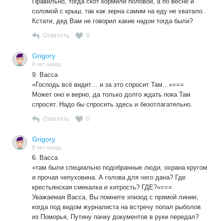
Правильно, тогда скот кормили половой, а по весне и
соломой с крыш, так как зерна самим на еду не хватало.
Кстати, дед Вам не говорил какие надои тогда были?
Ответить
0
Grigory
8 лет назад
9. Васса
«Господь всё видит… и за это спросит Там…»===
Может оно и верно, да только долго ждать пока Там
спросят. Надо бы спросить здесь и безотлагательно.
Ответить
0
Grigory
8 лет назад
6. Васса
«там были специально подобранные люди, охрана кругом
и прочая чепуховина. А голова для чего дана? Где
крестьянская смекалка и хитрость? ГДЕ?»===
Уважаемая Васса, Вы помните эпизод с прямой линии,
когда под видом журналиста на встречу попал рыболов
из Поморья, Путину пачку документов в руки передал?