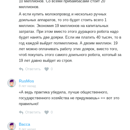
10 миллионов. Со всеми прибамбасами стоит 20
считаю себя патриотом. А потому позиция моя такая: это
миллионов.
наша земля, нам дано на ней жить, работать, растить
А если купить молокопровод и несколько ручных
детей и внуков. А если эта земля будет кормить
доильных аппаратов, то это будет стоить всего 1
иностранцев, нашей она не будет уже. И родиной считать
миллион. Экономия 19 миллионов на капитальных
ее я тоже не смогу.
затратах. При этом вместо этого дурацкого робота надо
Удар ждет не только конкретные хозяйства, но и разорит
будет нанять две доярки. Если им платить 40 тысяч, то в
село в целом, в первую очередь уничтожит его
год каждой выйдет полмиллиона. А двоим миллион. 19
социальную базу, разрушит веками складывающиеся
лет можно оплачивать работу этих доярок, виесто того,
отношения крестьян к земле как к родной кормилице.»
чтоб покупать этого самого доильного робота, котопый за
https://www.opengaz.ru/stat/francuzy-zachishchayut-
19 лет давно выйдет из строя.
stavropole
Ответить
0
RusMos
8 лет назад
«А ведь практика убедила, лучше общественного,
государственного хозяйства не придумаешь» == вот это
правильно!
Ответить
0
Васса
8 лет назад