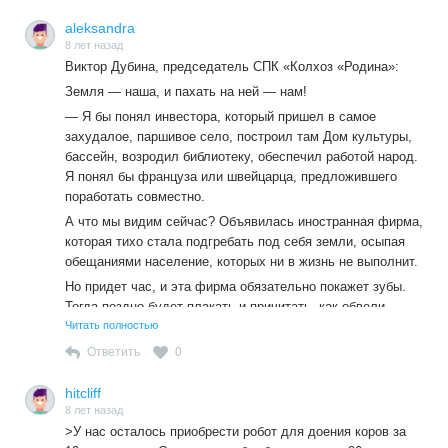
aleksandra
8 лет назад
Виктор Дубина, председатель СПК «Колхоз «Родина»:
Земля — наша, и пахать на ней — нам!
— Я бы понял инвестора, который пришел в самое
захудалое, паршивое село, построил там Дом культуры,
бассейн, возродил библиотеку, обеспечил работой народ.
Я понял бы француза или швейцарца, предложившего
поработать совместно.
А что мы видим сейчас? Объявилась иностранная фирма,
которая тихо стала подгребать под себя земли, осыпая
обещаниями население, которых ни в жизнь не выполнит.
Но придет час, и эта фирма обязательно покажет зубы.
Тогда поздно будет плакать и причитать, как обвели
вокруг пальца, да что никто не предупредил, да помогите,
Читать полностью
люди добрые! Надо думать и все взвешивать, чтобы
Ответить
0
завтра не пришлось локти кусать.
Кто поведется на обещания, увидите, рано или поздно
hitcliff
пожалеет об этом.
8 лет назад
>У нас осталось приобрести робот для доения коров за
Я трезво отношусь к действительности, но при этом