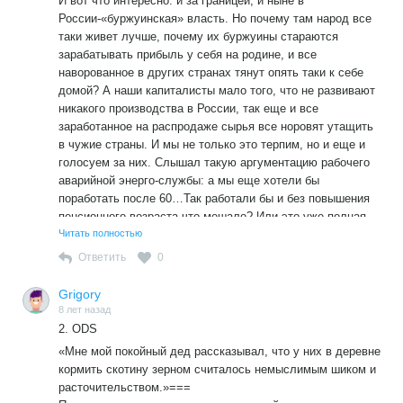
И вот что интересно: и за границей, и ныне в
России-«буржуинская» власть. Но почему там народ все
таки живет лучше, почему их буржуины стараются
зарабатывать прибыль у себя на родине, и все
наворованное в других странах тянут опять таки к себе
домой? А наши капиталисты мало того, что не развивают
никакого производства в России, так еще и все
заработанное на распродаже сырья все норовят утащить
в чужие страны. И мы не только это терпим, но и еще и
голосуем за них. Слышал такую аргументацию рабочего
аварийной энерго-службы: а мы еще хотели бы
поработать после 60…Так работали бы и без повышения
пенсионного возраста-что мешало? Или это уже полная
деградация мышления? Тогда с кем же идти на
Читать полностью
баррикады- с такими …не знаю, даже как их назвать.
Ответить
0
Grigory
8 лет назад
2. ODS
«Мне мой покойный дед рассказывал, что у них в деревне
кормить скотину зерном считалось немыслимым шиком и
расточительством.»===