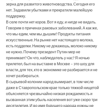
зерна для развитого животноводства. Сегодня его
нет. Задавили убытками и прекратили малейшую
поддержку.
В селе почти нет коров. Вот я еду, и нигде не видать.
Говорим о причинах раковых заболеваний. А как же,
что мы едим, чем мы дышим? Продукты питания
искусственные. На рынке нет настоящего молока,
есть подделки. Никому не докажешь, молоко никому
не нужно. Почему президент Путин мер не
принимает? Он что, наблюдатель у нас? Я ночью
прилетел, был на выставке в Москве – это шоу для
власти, для тех, кто в экономике не разбирается и не
хочет разбираться.
В сырьевой колонии народ вымирает, в том числе
даже в Ставропольском крае только тяжкой нищетой
объясняется чрезвычайно низкая рождаемость и
вызванная этим убыль населения вот уже скоро три
десятилетия. И во имя будущего народа нужны не