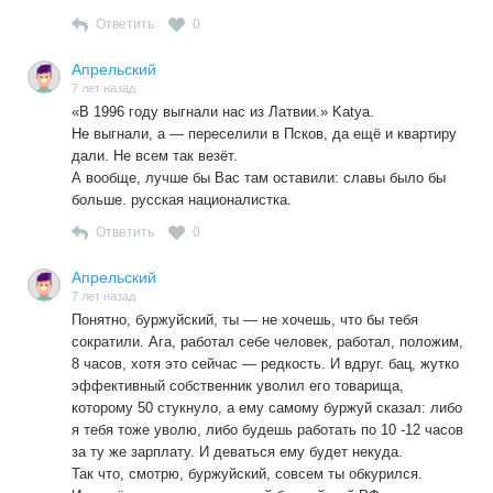
А.Верницкий прибыл!
Ответить
0
Оказалось,всё ВРУТ пациенты.Очередей гнет,всё по
спискам и по очереди,регистратура-пуста.
Апрельский
7 лет назад
«В 1996 году выгнали нас из Латвии.» Katya.
Не выгнали, а — переселили в Псков, да ещё и квартиру
дали. Не всем так везёт.
А вообще, лучше бы Вас там оставили: славы было бы
больше. русская националистка.
Ответить
0
Апрельский
7 лет назад
Понятно, буржуйский, ты — не хочешь, что бы тебя
сократили. Ага, работал себе человек, работал, положим,
8 часов, хотя это сейчас — редкость. И вдруг. бац, жутко
эффективный собственник уволил его товарища,
которому 50 стукнуло, а ему самому буржуй сказал: либо
я тебя тоже уволю, либо будешь работать по 10 -12 часов
за ту же зарплату. И деваться ему будет некуда.
Так что, смотрю, буржуйский, совсем ты обкурился.