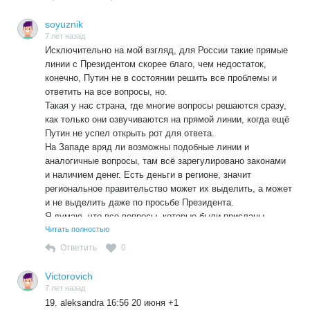
soyuznik
7 лет назад
Исключительно на мой взгляд, для России такие прямые
линии с Президентом скорее благо, чем недостаток,
конечно, Путин не в состоянии решить все проблемы и
ответить на все вопросы, но.
Такая у нас страна, где многие вопросы решаются сразу,
как только они озвучиваются на прямой линии, когда ещё
Путин не успел открыть рот для ответа.
На Западе вряд ли возможны подобные линии и
аналогичные вопросы, там всё зарегулировано законами
и наличием денег. Есть деньги в регионе, значит
региональное правительство может их выделить, а может
и не выделить даже по просьбе Президента.
Я думаю, что все вопросы, которые были присланы
Путину, будут систематизированы по регионам, по
Читать полностью
отраслям, по содержанию и сути, будут определены
Ответить
0
повторяющиеся вопросы, значит проблемы существует
повсеместно, после чего они будут разосланы по
Victorovich
министерствам и регионам с указанием сроков для ответа
7 лет назад
заявителю и в АП.
19. aleksandra 16:56 20 июня +1