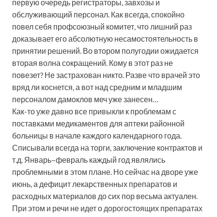
первую очередь регистраторы, завхозы и
обслуживающий персонал. Как всегда, спокойно
повел себя профсоюзный комитет, что лишний раз
доказывает его абсолютную несамостоятельность в
принятии решений. Во втором полугодии ожидается
вторая волна сокращений. Кому в этот раз не
повезет? Не застрахован никто. Разве что врачей это
вряд ли коснется, а вот над средним и младшим
персоналом дамоклов меч уже занесен…
Как-то уже давно все привыкли к проблемам с
поставками медикаментов для аптеки районной
больницы в начале каждого календарного года.
Списывали всегда на торги, заключение контрактов и
т.д. Январь–февраль каждый год являлись
проблемными в этом плане. Но сейчас на дворе уже
июнь, а дефицит лекарственных препаратов и
расходных материалов до сих пор весьма актуален.
При этом и речи не идет о дорогостоящих препаратах