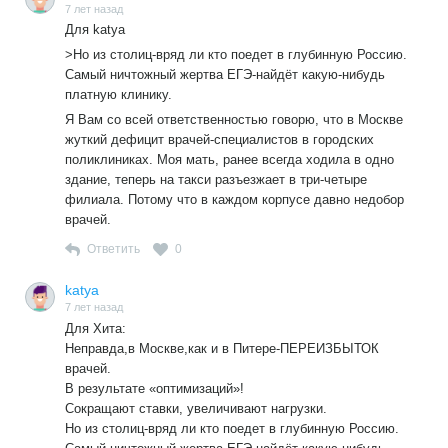
7 лет назад
пополняет наши свалки ,уничтожая окружающую среду и
Для katya
создавая угрозу жизни российских аборигенов,которые
>Но из столиц-вряд ли кто поедет в глубинную Россию.
вынуждены пить грязную воду и дышать отравленным
Самый ничтожный жертва ЕГЭ-найдёт какую-нибудь
смогом,вместо чистой воды и чистого воздуха.
платную клинику.
Я Вам со всей ответственностью говорю, что в Москве
жуткий дефицит врачей-специалистов в городских
поликлиниках. Моя мать, ранее всегда ходила в одно
здание, теперь на такси разъезжает в три-четыре
филиала. Потому что в каждом корпусе давно недобор
врачей.
Ответить
0
katya
7 лет назад
Для Хита:
Неправда,в Москве,как и в Питере-ПЕРЕИЗБЫТОК
врачей.
В результате «оптимизаций»!
Сокращают ставки, увеличивают нагрузки.
Но из столиц-вряд ли кто поедет в глубинную Россию.