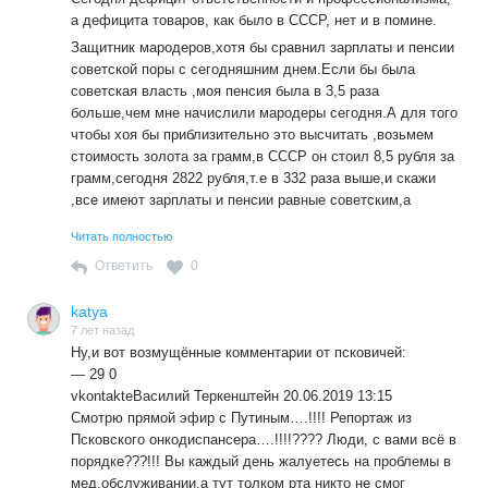
а дефицита товаров, как было в СССР, нет и в помине.
Защитник мародеров,хотя бы сравнил зарплаты и пенсии
советской поры с сегодняшним днем.Если бы была
советская власть ,моя пенсия была в 3,5 раза
больше,чем мне начислили мародеры сегодня.А для того
чтобы хоя бы приблизительно это высчитать ,возьмем
стоимость золота за грамм,в СССР он стоил 8,5 рубля за
грамм,сегодня 2822 рубля,т.е в 332 раза выше,и скажи
,все имеют зарплаты и пенсии равные советским,а
потому и такое изобилие в магазинах,потому что низкие
Читать полностью
пенсии и зарплаты.Да к тому же в СССР мы имели
качественные продукты,когда мясные изделия
Ответить
0
выпускались из парного мяса,а сегодня ,как писали СМИ
в Краснодарском крае при проверке сосисок,сарделек и
katya
вареных колбас ,в них не нашли даже не только мяса ,но
7 лет назад
Ну,и вот возмущённые комментарии от псковичей:
даже хвостов буйволов и кенгуру.А при проверке на днях
— 29 0
Роспотребнадзором самых продвинутых брендов
vkontakteВасилий Теркенштейн 20.06.2019 13:15
мороженного,в них почти не было молока,на 70% они
Смотрю прямой эфир с Путиным….!!!! Репортаж из
состояли из пальмового масла,что в принципе не было в
Псковского онкодиспансера….!!!!???? Люди, с вами всё в
СССР.А потому заткнись со своим бредом.
порядке???!!! Вы каждый день жалуетесь на проблемы в
мед.обслуживании,а тут толком рта никто не смог