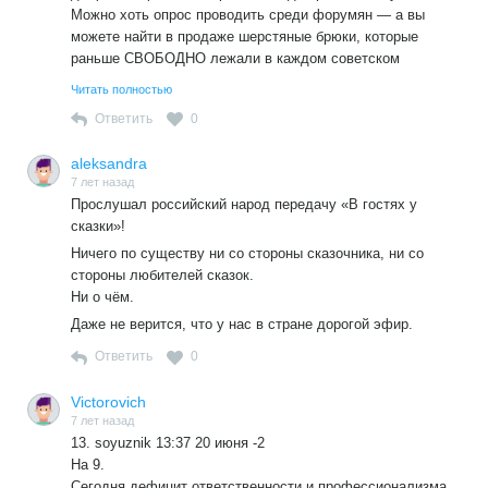
Можно хоть опрос проводить среди форумян — а вы
можете найти в продаже шерстяные брюки, которые
раньше СВОБОДНО лежали в каждом советском
магазине одежды, а теперь почему- то не лежат.
Читать полностью
Ответить
0
aleksandra
7 лет назад
Прослушал российский народ передачу «В гостях у
сказки»!
Ничего по существу ни со стороны сказочника, ни со
стороны любителей сказок.
Ни о чём.
Даже не верится, что у нас в стране дорогой эфир.
Ответить
0
Victorovich
7 лет назад
13. soyuznik 13:37 20 июня -2
На 9.
Сегодня дефицит ответственности и профессионализма,