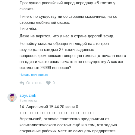
Что-то будет решено, что-то нет, но это гораздо лучше,
Прослушал российский народ передачу «В гостях у
чем если бы эти все вопросы остались у человека без
сказки»!
надежды на ответ.
Ничего по существу ни со стороны сказочника, ни со
стороны любителей сказок.
Ни о чём.
Даже не верится, что у нас в стране дорогой эфир.
Не пойму смысла обращения людей на это треп-
шоу,когда на каждые 27 тысяч заданных
вопросов,кремлевская говорящая голова ,отвечала всего
на один и часто расплывчато и не по существу.А как же
остальные 26999 вопросов?
Читать полностью
Ответить
0
soyuznik
7 лет назад
14. Апрельский 15:44 20 июня 0
+++++++++++++++++++++++++++++++
Апрельский, отличие советского предприятия от
капиталистического состоит ещё и в том, что задача
сохранение рабочих мест не самоцель предприятия.