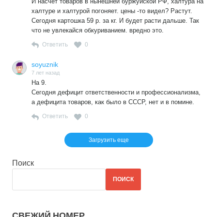
И насчёт товаров в нынешней буржуйской РФ, халтура на
халтуре и халтурой погоняет. цены -то видел? Растут.
Сегодня картошка 59 р. за кг. И будет расти дальше. Так
что не увлекайся обкуриванием. вредно это.
Ответить
0
soyuznik
7 лет назад
На 9.
Сегодня дефицит ответственности и профессионализма,
а дефицита товаров, как было в СССР, нет и в помине.
Ответить
0
Загрузить еще
Поиск
ПОИСК
СВЕЖИЙ НОМЕР