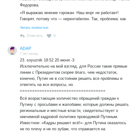
Федорова.
«Я выражаю мнение горожан. Наш морг не работает!
Говорят, потому что — нерентабелен. Так, проблема: как
быть с умершим человеком? — недавно коснулась и
Читать полностью
меня, — вспоминает Фаина Федорова. — Умер 60-летний
Ответить
0
сосед. Пришлось везти его на вскрытие в центральное
отделение, в Остров. Но там — почему-то не приняли.
ADAP
Наверное, мест нет. В итоге — обошлось без морга:
7 лет назад
дождались следующего дня и закопали тело. Есть и еще
23. soyuznik 18:52 20 июня -3
пример. Труп доставили в церковь в Вышгородок…».
Исключительно на мой взгляд, для России такие прямые
От Пыталово до села Вышгородок Гавровской волости
линии с Президентом скорее благо, чем недостаток,
Пыталовского района — примерно 5 километров.
конечно, Путин не в состоянии решить все проблемы и
«В той церкви не захотели принимать покойника в такую
ответить на все вопросы, но.
жару — мертвый остался на улице, на всю ночь, —
===================================
продолжает Фаина Федерова. — Наверное, нас, старых,
Всё возрастающие количество обращений граждан к
ждет такая же участь: умрем и протухнем под
Путину с просьбами и жалобами, которые должны решать
солнечными лучами. Не знаю, почему местные власти не
региональные и местные власти, свидетельствует о
озабочены, чтобы наш морг работал. Тут же есть
никчемной кадровой политике проводимой Путиным.
ритуальные фирмы, которые могли бы этим заняться, но,
Известное- «Кадры решают всё!»- для Путина оказалось
видимо, — им невыгодно».
не по плечу и не по зубам, что отражается на
ухудшающемся положении простых граждан, которые