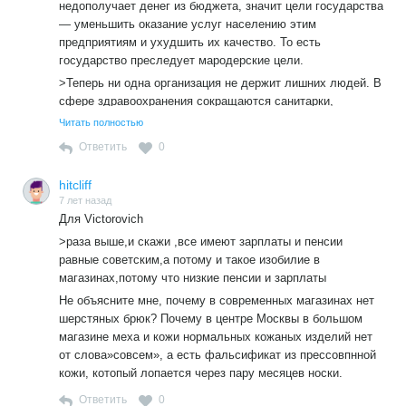
недополучает денег из бюджета, значит цели государства
— уменьшить оказание услуг населению этим
предприятиям и ухудшить их качество. То есть
государство преследует мародерские цели.
>Теперь ни одна организация не держит лишних людей. В
сфере здравоохранения сокращаются санитарки,
кладовщики, кастелянши, завхозы и прочие
Читать полностью
«профессионалы», врачей, как раз во многих местах не
Ответить
0
хватает, даже в нашем городе, не хотят ехать в
маленький город. Это повсеместная тенденция.
hitcliff
Вы далеко не лишних людей называете лишними.
7 лет назад
Сегодея уже лишними становятся и врачи.
Для Victorovich
>раза выше,и скажи ,все имеют зарплаты и пенсии
равные советским,а потому и такое изобилие в
магазинах,потому что низкие пенсии и зарплаты
Не объясните мне, почему в современных магазинах нет
шерстяных брюк? Почему в центре Москвы в большом
магазине меха и кожи нормальных кожаных изделий нет
от слова»совсем», а есть фальсификат из прессовпнной
кожи, котопый лопается через пару месяцев носки.
Ответить
0