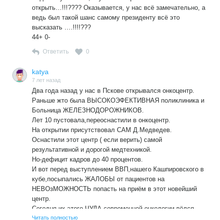
открыть…!!!???? Оказывается, у нас всё замечательно, а
ведь был такой шанс самому президенту всё это
высказать ….!!!!???
44+ 0-
Ответить
0
katya
7 лет назад
Два года назад у нас в Пскове открывался онкоцентр.
Раньше жто была ВЫСОКОЭФЕКТИВНАЯ поликлиника и
Больница ЖЕЛЕЗНОДОРОЖНИКОВ.
Лет 10 пустовала,переоснастили в онкоцентр.
На открытии присутствовал САМ Д.Медведев.
Оснастили этот центр ( если верить) самой
результативной и дорогой медтехникой.
Но-дефицит кадров до 40 процентов.
И вот перед выступлением ВВП,нашего Кашпировского в
кубе,посыпались ЖАЛОБЫ от пациентов на
НЕВОзМОЖНОСТЬ попасть на приём в этот новейший
центр.
Сегодня их этого ЧУДА современной онкологии вёлся
репортаж
Читать полностью