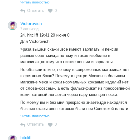
Читать полностью
ВЫНУЖДЕНЫ обращаться к нему.
Ответить
0
Надо решать вопрос с кадрами и об их ответственности
за порученное дело, как это делал тов. И.В.Сталин, а не
Victorovich
устраивать спектакль «Вот приедет барин, барин и
7 лет назад
рассудит». После выступления «барина» по ТВ ЧТО
24. hitcliff 19:41 20 июня 0
ИЗМЕНИТСЯ В СТРАНЕ К ЛУЧШЕМУ? НИ-ЧЕ-ГО! Одни
Для Victorovich
пустые надежды и разочарование граждан.
>раза выше,и скажи ,все имеют зарплаты и пенсии
равные советским,а потому и такое изобилие в
магазинах,потому что низкие пенсии и зарплаты
Не объясните мне, почему в современных магазинах нет
шерстяных брюк? Почему в центре Москвы в большом
магазине меха и кожи нормальных кожаных изделий нет
от слова»совсем», а есть фальсификат из прессовпнной
кожи, котопый лопается через пару месяцев носки.
По моему вы и без мня прекрасно знаете,где находятся
бывшие отары овец,которые были при Советской власти
,как и текстильная промышленность ,да и вся легкая
Читать полностью
находится там же ,где и овцы,то есть уничтожены почти
Ответить
0
полностью,может взглянуть в данные Росстата,а потому
рассчитывать всем нам приходится только на западно
hitcliff
дерьмо,которое как вы сказали ,через два месяца