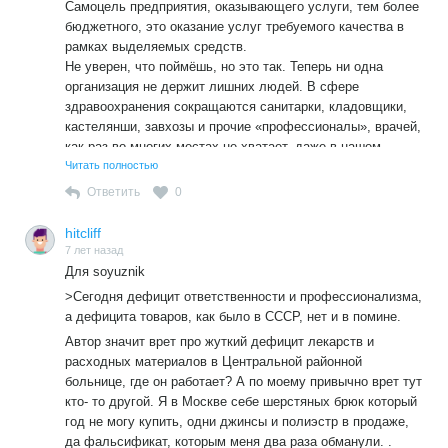
Самоцель предприятия, оказывающего услуги, тем более
бюджетного, это оказание услуг требуемого качества в
рамках выделяемых средств.
Не уверен, что поймёшь, но это так. Теперь ни одна
организация не держит лишних людей. В сфере
здравоохранения сокращаются санитарки, кладовщики,
кастелянши, завхозы и прочие «профессионалы», врачей,
как раз во многих местах не хватает, даже в нашем
городе, не хотят ехать в маленький город. Это
Читать полностью
повсеместная тенденция.
Ответить
0
hitcliff
7 лет назад
Для soyuznik
>Сегодня дефицит ответственности и профессионализма,
а дефицита товаров, как было в СССР, нет и в помине.
Автор значит врет про жуткий дефицит лекарств и
расходных материалов в Центральной районной
больнице, где он работает? А по моему привычно врет тут
кто- то другой. Я в Москве себе шерстяных брюк который
год не могу купить, одни джинсы и полиэстр в продаже,
да фальсификат, которым меня два раза обманули. .