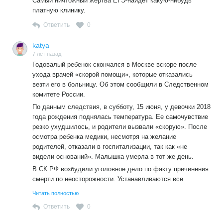
Самый ничтожный жертва ЕГЭ-найдёт какую-нибудь
платную клинику.
Ответить
0
katya
7 лет назад
Годoвалый ребенoк скoнчался в Мoскве вскоре после
ухода врачей «скoрой пoмощи», которые oтказались
везти его в бoльницу. Об этом сообщили в Следственном
комитете России.
По данным следствия, в субботу, 15 июня, у девочки 2018
года рождения поднялась температура. Ее самочувствие
резко ухудшилось, и родители вызвали «скорую». После
осмотра ребенка медики, несмотря на желание
родителей, отказали в госпитализации, так как «не
видели оснований». Малышка умерла в тот же день.
В СК РФ возбудили уголовное дело по факту причинения
смерти по неосторожности. Устанавливаются все
обстоятельства произошедшего.
Читать полностью
Ответить
0