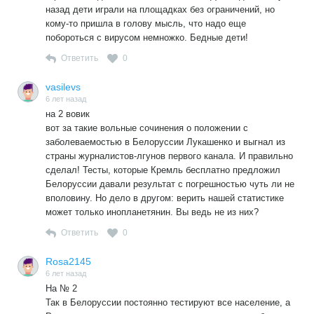
назад дети играли на площадках без ограничений, но
кому-то пришла в голову мысль, что надо еще
побороться с вирусом немножко. Бедные дети!
Ответить
0
vasilevs
6 лет назад
на 2 вовик
вот за такие вольные сочинения о положении с
заболеваемостью в Белоруссии Лукашенко и выгнал из
страны журналистов-лгунов первого канала. И правильно
сделал! Тесты, которые Кремль бесплатно предложил
Белоруссии давали результат с погрешностью чуть ли не
вполовину. Но дело в другом: верить нашей статистике
может только инопланетянин. Вы ведь не из них?
Ответить
0
Rosa2145
6 лет назад
На № 2
Так в Белоруссии постоянно тестируют все население, а