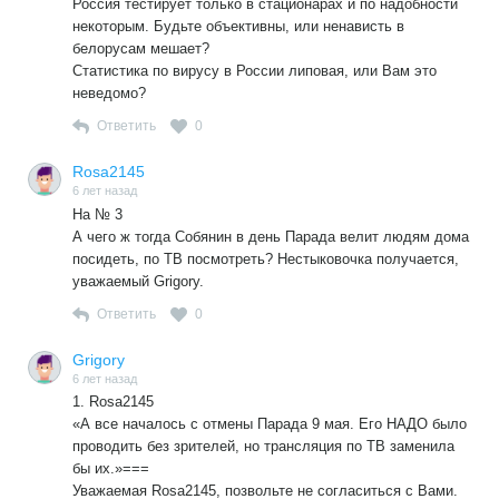
Россия тестирует только в стационарах и по надобности
некоторым. Будьте объективны, или ненависть в
белорусам мешает?
Статистика по вирусу в России липовая, или Вам это
неведомо?
Ответить
0
Rosa2145
6 лет назад
На № 3
А чего ж тогда Собянин в день Парада велит людям дома
посидеть, по ТВ посмотреть? Нестыковочка получается,
уважаемый Grigory.
Ответить
0
Grigory
6 лет назад
1. Rosa2145
«А все началось с отмены Парада 9 мая. Его НАДО было
проводить без зрителей, но трансляция по ТВ заменила
бы их.»===
Уважаемая Rosa2145, позвольте не согласиться с Вами.