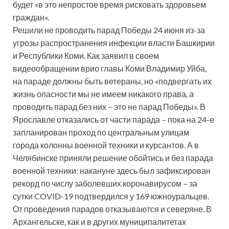
будет «в это непростое время рисковать здоровьем
граждан».
Решили не проводить парад Победы 24 июня из-за
угрозы распространения инфекции власти Башкирии
и Республики Коми. Как заявил в своем
видеообращении врио главы Коми Владимир Уйба,
на параде должны быть ветераны, но «подвергать их
жизнь опасности мы не имеем никакого права, а
проводить парад без них – это не парад Победы». В
Ярославле отказались от части парада – пока на 24-е
запланирован проход по центральным улицам
города колонны военной техники и курсантов. А в
Челябинске приняли решение обойтись и без парада
военной техники: накануне здесь был зафиксирован
рекорд по числу заболевших коронавирусом – за
сутки COVID-19 подтвердился у 169 южноуральцев.
От проведения парадов отказываются и северяне. В
Архангельске, как и в других муниципалитетах