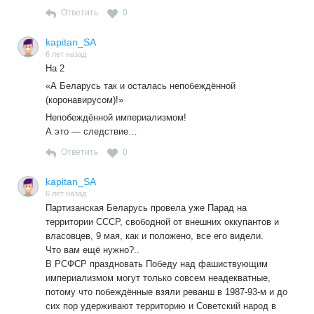
Таким образом тестировано 8% населения.
Ответить
0
Население РФ 146,7 млн. чел
Российские специалисты провели 15,6 млн тестов на
kapitan_SA
выявление коронавирусной инфекции. Об этом в среду,
6 лет назад
17 июня, пишет пресс-служба Роспотребнадзора.
На 2
https://iz.ru/1024557/2020-06-17/v-rossii-proveli-bolee-156-
«А Беларусь так и осталась непобеждённой
mln-testov-na-koronavirus
(коронавирусом)!»
Таким образом тестировано 10,6% население.
Непобеждённой империализмом!
А это — следствие…
«Статистика по вирусу в России липовая, или Вам это
неведомо?»
Ответить
0
А Вам ведомо что статистика по вирусу в Беларуси НЕ
липовая?
kapitan_SA
6 лет назад
Партизанская Беларусь провела уже Парад на
территории СССР, свободной от внешних оккупантов и
власовцев, 9 мая, как и положено, все его видели.
Что вам ещё нужно?..
В РСФСР праздновать Победу над фашиствующим
империализмом могут только совсем неадекватные,
потому что побеждённые взяли реванш в 1987-93-м и до
сих пор удерживают территорию и Советский народ в