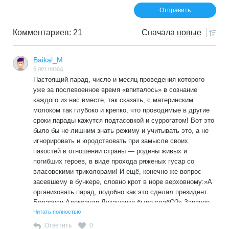
Комментариев: 21
Сначала
новые
Baikal_M
6 лет назад
Настоящий парад, число и месяц проведения которого
уже за послевоенное время «впиталось» в сознание
каждого из нас вместе, так сказать, с материнским
молоком так глубоко и крепко, что проводимые в другие
сроки парады кажутся подтасовкой и суррогатом! Вот это
было бы не лишним знать режиму и учитывать это, а не
игнорировать и юродствовать при замысле своих
пакостей в отношении страны — родины живых и
погибших героев, в виде прохода ряженых гусар со
власовскими триколорами! И ещё, конечно же вопрос
засевшему в бункере, словно крот в норе верховному:»А
организовать парад, подобно как это сделал президент
Беларуси Александр Лукашенко было слабО?» Заранее
прошу не лицемерить, отвечая, что было жалко народа! А
Читать полностью
миллионов граждан богатейшей страны преждевременно
Ответить
0