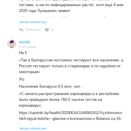
тестами, а число инфицированных растёт, хотя ещё 8 мая
2020 года Лукашенко заявил
«Мы избрали свой путь. Мы не ввели чрезвычайное
Читать полностью
положение… Если мы и дальше будем идти этим путём,
мы обязательно через месяц забудем про коронавирус
Ответить
0
https://russian.rt.com/ussr/news/744886-lukashenko-zabudut-
wowik
koronavirus
6 лет назад
«Но дело в другом: верить нашей статистике может
На 5
только инопланетянин.»
«Так в Белоруссии постоянно тестируют все население, а
Угу, а беларуской статистике стало быть инопланетянин
Россия тестирует только в стационарах и по надобности
не верит….
некоторым»
Угу.
Население Беларуси 9,5 млн. чел.
«С начала распространения коронавируса в республике
было проведено более 760,5 тысячи тестов на
коронавирус.
https://sputnik.by/health/20200616/1044941911/Vyzdorovevs
hikh-opyat-bolshe—glavnoe-o-koronaviruse-v-Belarusi-za-16-
iyunya.html
Читать полностью