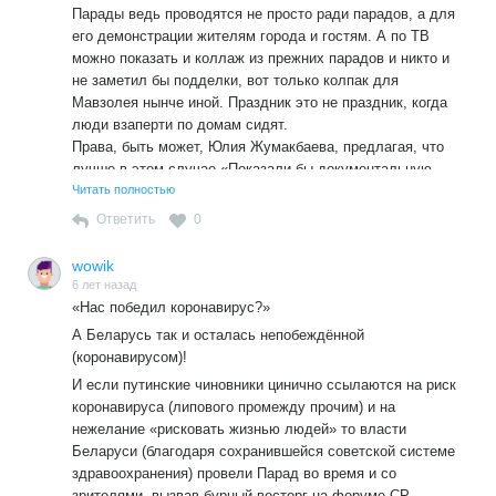
Парады ведь проводятся не просто ради парадов, а для
его демонстрации жителям города и гостям. А по ТВ
можно показать и коллаж из прежних парадов и никто и
не заметил бы подделки, вот только колпак для
Мавзолея нынче иной. Праздник это не праздник, когда
люди взаперти по домам сидят.
Права, быть может, Юлия Жумакбаева, предлагая, что
лучше в этом случае «Показали бы документальную
хронику Парада 1945 года!»
Читать полностью
Ответить
0
wowik
6 лет назад
«Нас победил коронавирус?»
А Беларусь так и осталась непобеждённой
(коронавирусом)!
И если путинские чиновники цинично ссылаются на риск
коронавируса (липового промежду прочим) и на
нежелание «рисковать жизнью людей» то власти
Беларуси (благодаря сохранившейся советской системе
здравоохранения) провели Парад во время и со
зрителями, вызвав бурный восторг на форуме СР.