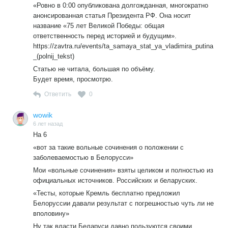
«Ровно в 0:00 опубликована долгожданная, многократно
анонсированная статья Президента РФ. Она носит
название «75 лет Великой Победы: общая
ответственность перед историей и будущим».
https://zavtra.ru/events/ta_samaya_stat_ya_vladimira_putina
_(polnij_tekst)
Статью не читала, большая по объёму.
Будет время, просмотрю.
Ответить
0
wowik
6 лет назад
На 6
«вот за такие вольные сочинения о положении с
заболеваемостью в Белорусси»
Мои «вольные сочинения» взяты целиком и полностью из
официальных источников. Российских и беларуских.
«Тесты, которые Кремль бесплатно предложил
Белоруссии давали результат с погрешностью чуть ли не
вполовину»
Ну так власти Беларуси давно пользуются своими