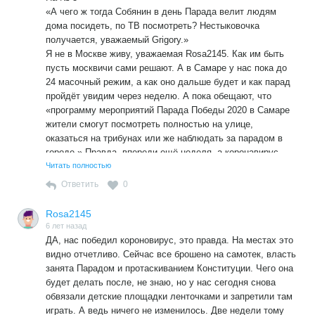
«А чего ж тогда Собянин в день Парада велит людям
дома посидеть, по ТВ посмотреть? Нестыковочка
получается, уважаемый Grigory.»
Я не в Москве живу, уважаемая Rosa2145. Как им быть
пусть москвичи сами решают. А в Самаре у нас пока до
24 масочный режим, а как оно дальше будет и как парад
пройдёт увидим через неделю. А пока обещают, что
«программу мероприятий Парада Победы 2020 в Самаре
жители смогут посмотреть полностью на улице,
оказаться на трибунах или же наблюдать за парадом в
городе.» Правда, впереди ещё неделя, а коронавирус
пока в городе и области резвится.
Читать полностью
Ответить
0
Rosa2145
6 лет назад
ДА, нас победил короновирус, это правда. На местах это
видно отчетливо. Сейчас все брошено на самотек, власть
занята Парадом и протаскиванием Конституции. Чего она
будет делать после, не знаю, но у нас сегодня снова
обвязали детские площадки ленточками и запретили там
играть. А ведь ничего не изменилось. Две недели тому