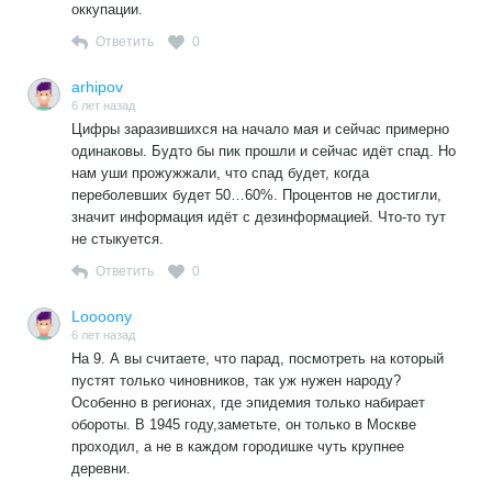
оккупации.
Ответить
0
arhipov
6 лет назад
Цифры заразившихся на начало мая и сейчас примерно
одинаковы. Будто бы пик прошли и сейчас идёт спад. Но
нам уши прожужжали, что спад будет, когда
переболевших будет 50…60%. Процентов не достигли,
значит информация идёт с дезинформацией. Что-то тут
не стыкуется.
Ответить
0
Loooony
6 лет назад
На 9. А вы считаете, что парад, посмотреть на который
пустят только чиновников, так уж нужен народу?
Особенно в регионах, где эпидемия только набирает
обороты. В 1945 году,заметьте, он только в Москве
проходил, а не в каждом городишке чуть крупнее
деревни.