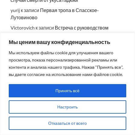
yurij
к записи
Первая тропа в Спасское-
Лутовиново
Victorovich
к записи
Встреча с руководством
Минобороны
Мы ценим вашу конфиденциальность
Prokoview
к записи
Личное письмо Н. Мадуро —
всем честным людям
Мы используем файлы cookie для улучшения вашего
просмотра, показа персонализированной рекламы или
Prokoview
к записи
Спорт жив!
контента и анализа нашего трафика. Нажав "Принять все",
вы даете согласие на использование нами файлов cookie.
СЛОВО ПАРТНЁРАМ
Принять всё
Программа для клининговой компании: автоматизация и контроль
Настроить
Поиск тура в Египет: курорты, сезоны и что учесть
Отказаться от всего
Почему провокативная терапия работает там, где обычные разговоры
заходят в тупик