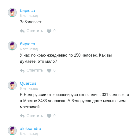
отправленных в мир иной за время вашего руководства в
вымирающей России, вам разве не жалко и вы не
бирюса
способствовали этому?
6 лет назад
Заболевает.
Ответить
0
бирюса
6 лет назад
У нас по краю ежедневно по 150 человек. Как вы
думаете, это мало?
Ответить
0
Quercus
6 лет назад
В Белоруссии от короновируса скончались 331 человек, а
в Москве 3483 человека. А белорусов даже меньше чем
москвичей.
Ответить
0
aleksandra
6 лет назад