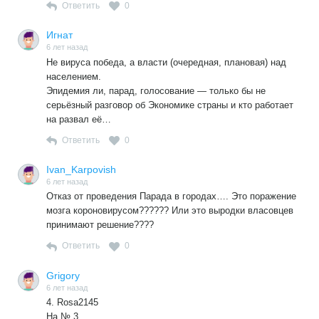
Ответить
0
Игнат
6 лет назад
Не вируса победа, а власти (очередная, плановая) над
населением.
Эпидемия ли, парад, голосование — только бы не
серьёзный разговор об Экономике страны и кто работает
на развал её…
Ответить
0
Ivan_Karpovish
6 лет назад
Отказ от проведения Парада в городах…. Это поражение
мозга короновирусом?????? Или это выродки власовцев
принимают решение????
Ответить
0
Grigory
6 лет назад
4. Rosa2145
На № 3