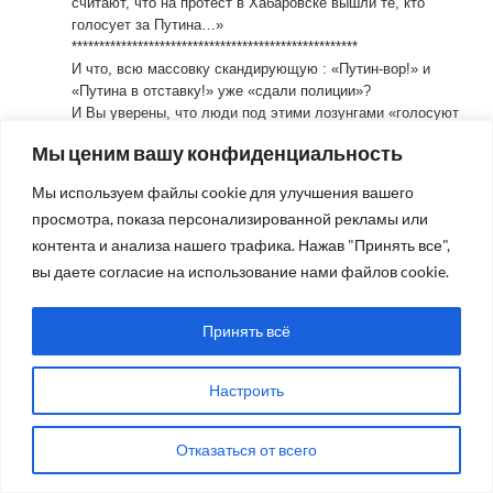
считают, что на протест в Хабаровске вышли те, кто
голосует за Путина…»
****************************************************
И что, всю массовку скандирующую : «Путин-вор!» и
«Путина в отставку!» уже «сдали полиции»?
И Вы уверены, что люди под этими лозунгами «голосуют
за путина»?
Мы ценим вашу конфиденциальность
https://www.youtube.com/watch?v=eUFilZkb70U
Читать полностью
Мы используем файлы cookie для улучшения вашего
Ответить
0
просмотра, показа персонализированной рекламы или
контента и анализа нашего трафика. Нажав "Принять все",
vasilevs
вы даете согласие на использование нами файлов cookie.
6 лет назад
«По мнению господина М. Дегтярева, в последние дни
митинги управляются иностранцами, которые остались
Принять всё
после закрытия границ в Москве. «Появилась
возможность раскачать ситуацию в Хабаровском крае –
они сюда прилетели. Ведь межрегиональное сообщение
Настроить
сохраняется», – сказал он.»
Никак не хотят в Кремле понимать, что народ, если он
Отказаться от всего
сам не захочет, никто не раскачает. Поддержал народ в
17-м большевиков-свершилась октябрьская революция;
поддержал народ партию и правительство-победил в