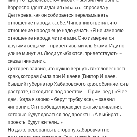
Корреспондент издания dvhab.ru спросила у
Дегтярева, как он собирается переламывать
отношение народа к себе. Чиновник ответил, что
отношение народа еще надо узнать. «Я не измеряю
отношение народа митингами. Оно измеряется
другими вещами – приветливыми улыбками. Иду по
улице минут 20. Люди улыбаются, приветствуют», –
сказал чиновник.
Дегтярев заявил, что нужно вернуть тяжеловесность
краю, которая была при Ишаеве (Виктор Ишаев,
бывший губернатор Хабаровского края, обвиняется в
растрате, находится под арестом. – Прим. ред.). «Я ее
дам. Когда я звоню – берут трубку все», – заявил
чиновник. Он пообещал краю денежные вливания,
которые будут даваться под проекты. «А выбирать
проекты будут жители…»
Но даже реверансы в сторону хабаровчан не