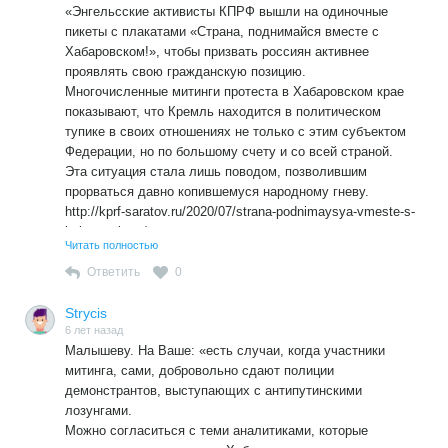
навального» в 2019 году в РФ подобной политической
«Энгельсские активисты КПРФ вышли на одиночные
силой являются сторонники «либеральных»,
пикеты с плакатами «Страна, поднимайся вместе с
«общеевропейских ценностей».
Хабаровском!», чтобы призвать россиян активнее
Вот и нет в Хабаровске красных флагов и во что
проявлять свою гражданскую позицию.
выльется данный протест ещё больший вопрос. Полагаю
Многочисленные митинги протеста в Хабаровском крае
всё только начинается.
показывают, что Кремль находится в политическом
тупике в своих отношениях не только с этим субъектом
Федерации, но по большому счету и со всей страной.
Эта ситуация стала лишь поводом, позволившим
прорваться давно копившемуся народному гневу.
http://kprf-saratov.ru/2020/07/strana-podnimaysya-vmeste-s-
habarovskom/
Читать полностью
Один раз на моей памяти народный гнев уже
Ответить
0
«прорывался» и смёл таки режЫм… вместе со страной.
Судя по всему история повторяется….
Strycis
6 лет назад
Малышеву. На Ваше: «есть случаи, когда участники
митинга, сами, добровольно сдают полиции
демонстрантов, выступающих с антипутинскими
лозунгами.
Можно согласиться с теми аналитиками, которые