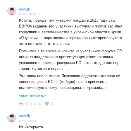
wowik
6 лет назад
Кстати, прежде чем киевский майдан в 2013 году стал
ЕВРОмайданом его участники выступали против засилья
коррупции и взяточничества в украинской власти и крики
«Янукович — вор» звучали гораздо раньше пресловутого
«хто не скачет тот москаль».
Помнится в те времена кое-кто из участников форума СР
активно поддерживал протестующих ставя активных
украинцев в пример гражданам РФ которые «до сих пор
терпят жуликов и воров».
Это лишь после отказа Януковича подписать договор об
«ассоциации» с ЕС он (майдан) начал принимать
политическую форму превращаясь в Еромайдан.
А уж в «фашистско-бандеровский путч» ЕВРОмайдан
Читать полностью
превратили (при поддержке «цивилизованных стран»)
Ответить
0
украинские националисты как самая организованная из
идеологически мотивированных политических сил.
wowik
В России националисты не обладают подобным
6 лет назад
влиянием. Как показали массовые выступления «птенцов
Из Интернета