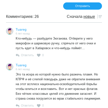
Комментариев: 26
Сначала
новые
Tuareg
6 лет назад
Кто-нибудь — разбудите Зюганова. Отберите у него
микрофон и шариковую ручку, спрячьте от него очки и
пусть едет в Хабаровск и что-нибудь поймёт…
Ответить
0
Tuareg
6 лет назад
Это та искра из которой нужно было разжечь пламя. Но
КПРФ и её слепой поводырь даже не обратили внимания
на этот всплеск национально-освободительной борьбы
чтобы влиться и возглавить. Вот и нет красных флагов.
Без чётких классовых целей это движение загаснет. И
страна снова погрузится во мрак стабильного лицемерия.
Ответить
0