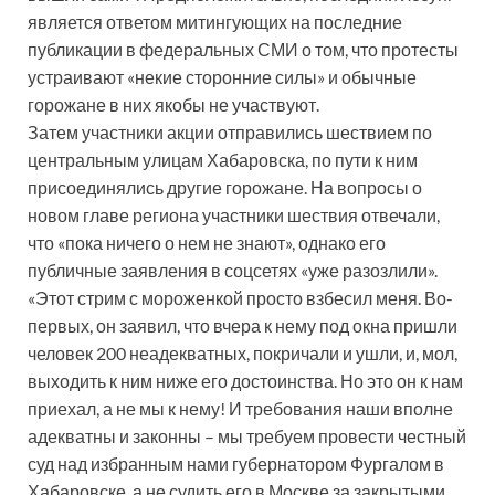
является ответом митингующих на последние
публикации в федеральных СМИ о том, что протесты
устраивают «некие сторонние силы» и обычные
горожане в них якобы не участвуют.
Затем участники акции отправились шествием по
центральным улицам Хабаровска, по пути к ним
присоединялись другие горожане. На вопросы о
новом главе региона участники шествия отвечали,
что «пока ничего о нем не знают», однако его
публичные заявления в соцсетях «уже разозлили».
«Этот стрим с мороженкой просто взбесил меня. Во-
первых, он заявил, что вчера к нему под окна пришли
человек 200 неадекватных, покричали и ушли, и, мол,
выходить к ним ниже его достоинства. Но это он к нам
приехал, а не мы к нему! И требования наши вполне
адекватны и законны – мы требуем провести честный
суд над избранным нами губернатором Фургалом в
Хабаровске, а не судить его в Москве за закрытыми