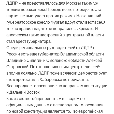
ЛДПР – не представлялось для Москвы таким уж
тяжким поражением. Прежде всего потому, что эта
партия не выступает против режима. Но занявший
губернаторское кресло Фургал вдруг стал вести себя
«не по правилам», что не понравилось Кремлю. И
апофеозом таких настроений в центральной власти
стал арест губернатора.
Среди региональных руководителей от ЛДПР в
России есть еще губернатор Владимирской области
Владимир Сипягин и Смоленской области Алексей
Островский. По отношению к ним центр ведет себя
вполне лояльно. ЛДПР тоже всячески демонстрирует,
что к протестам в Хабаровске не причастна.
Всенародное голосование по поправкам конституции
и Дальний Восток
Как известно, общепринятым выводом по
официальным данным о всенародном голосовании
по новой конституции является то, что европейская