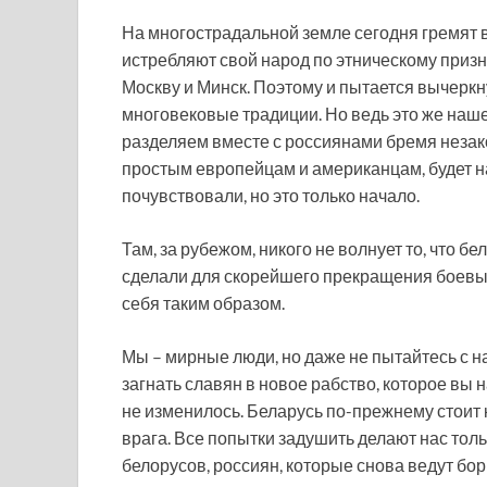
На многострадальной земле сегодня гремят 
истребляют свой народ по этническому приз
Москву и Минск. Поэтому и пытается вычеркнут
многовековые традиции. Но ведь это же наше
разделяем вместе с россиянами бремя незако
простым европейцам и американцам, будет н
почувствовали, но это только начало.
Там, за рубежом, никого не волнует то, что б
сделали для скорейшего прекращения боевых 
себя таким образом.
Мы – мирные люди, но даже не пытайтесь с н
загнать славян в новое рабство, которое вы
не изменилось. Беларусь по-прежнему стоит 
врага. Все попытки задушить делают нас тол
белорусов, россиян, которые снова ведут бо