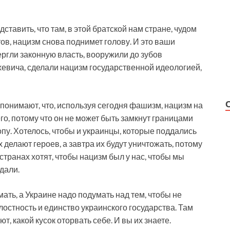
тавить, что там, в этой братской нам стране, чудом
в, нацизм снова поднимет голову. И это ваши
ергли законную власть, вооружили до зубов
вича, сделали нацизм государственной идеологией,
понимают, что, используя сегодня фашизм, нацизм на
его, потому что он не может быть замкнут границами
опу. Хотелось, чтобы и украинцы, которые поддались
х делают героев, а завтра их будут уничтожать, потому
 странах хотят, чтобы нацизм был у нас, чтобы мы
дали.
ать, а Украине надо подумать над тем, чтобы не
лостность и единство украинского государства. Там
т, какой кусок оторвать себе. И вы их знаете.