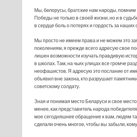
Мы, белорусы, братские нам народы, помним
Победы не только в своей жизни, но и в судь
в сердце боль о потерях и гордость за наших
Мы просто не имеем права и не можем это з
поколениям, я прежде всего адресую свое пос
лишен возможности изучать правдивую исто
в школах. Там, на чьих улицах все громче р
неофашистов. Я адресую это послание от име
объявил вне закона, кто разрушает памятни
советскому солдату.
Зная и понимая место Беларуси и свое место
менее, как представитель народа победител
мое сегодняшнее обращение к вам, людям так
сделали очень многое, чтобы вы забыли, ко