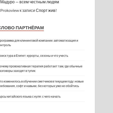
Мадуро — всем честным людям
Prokoview
к записи
Спорт жив!
СЛОВО ПАРТНЁРАМ
рограмма для клининговой компании: автоматизация и
онтроль
оиск тура в Египет: курорты, сезоны и что учесть
очему провокативная терапия работает там, где обычные
азговоры заходят в тупик
то изменилось в обучении сметчиков в текущем году: новые
ребования, софт и навыки, без которых уже не обойтись
урсы китайского языка с нуля: с чего начать