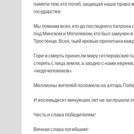
памяти тем, кто погиб, защищая наше право 
государстве.
Мы помним всех, кто до последнего патрона с
под Минском и Могилевом, кто был замучен в 
Тростенце. Всех, чьей кровью пропитана каж
Горе и смерть принесли миру гитлеровские па
стереть с лица земли, а заодно с нами евреев,
«недочеловеков».
Миллионы жителей положила на алтарь Побе
И восемьдесят минувших лет не заглушили эт
Честь и слава победителям!
Вечная слава погибшим!