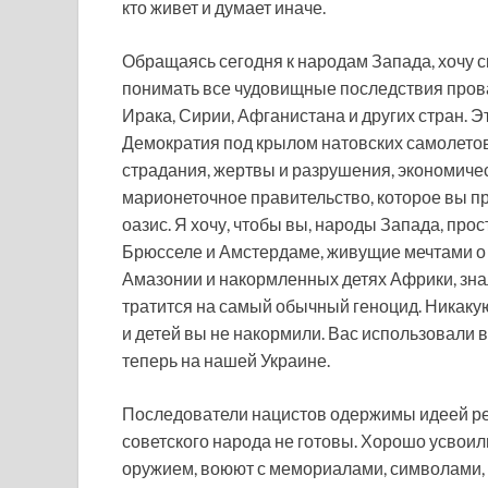
кто живет и думает иначе.
Обращаясь сегодня к народам Запада, хочу ск
понимать все чудовищные последствия пров
Ирака, Сирии, Афганистана и других стран. 
Демократия под крылом натовских самолетов 
страдания, жертвы и разрушения, экономичес
марионеточное правительство, которое вы пр
оазис. Я хочу, чтобы вы, народы Запада, пр
Брюсселе и Амстердаме, живущие мечтами о
Амазонии и накормленных детях Африки, знал
тратится на самый обычный геноцид. Никакую
и детей вы не накормили. Вас использовали 
теперь на нашей Украине.
Последователи нацистов одержимы идеей ре
советского народа не готовы. Хорошо усвоил
оружием, воюют с мемориалами, символами, 