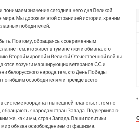
 и понимаем значение сегодняшнего дня Великой
бе мира. Мы дорожим этой страницей истории, храним
 славных победителей.
абыть. Поэтому, обращаясь к современным
лание тем, кто живет в тумане лжи и обмана, кто
рию Второй мировой и Великой Отечественной войны
аздаются лозунги марширующих ветеранов СС и
ни белорусского народа тем, кто День Победы
ки погибшим освободителям и прежде всего
«
 в системе координат нынешней планеты, я, тем не
я, обращаюсь к народам стран Запада. Подчеркиваю:
им же, как и мы, стран Запада. Ваши политики
му мир обязан освобождением от фашизма.