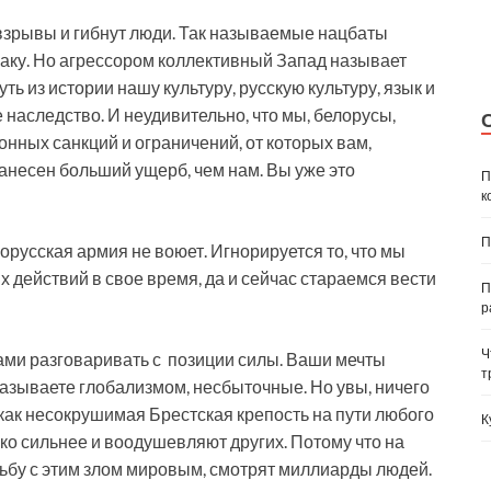
взрывы и гибнут люди. Так называемые нацбаты
наку. Но агрессором коллективный Запад называет
ь из истории нашу культуру, русскую культуру, язык и
 наследство. И неудивительно, что мы, белорусы,
нных санкций и ограничений, от которых вам,
анесен больший ущерб, чем нам. Вы уже это
П
к
П
елорусская армия не воюет. Игнорируется то, что мы
действий в свое время, да и сейчас стараемся вести
П
р
Ч
ами разговаривать с позиции силы. Ваши мечты
т
 называете глобализмом, несбыточные. Но увы, ничего
как несокрушимая Брестская крепость на пути любого
К
ько сильнее и воодушевляют других. Потому что на
рьбу с этим злом мировым, смотрят миллиарды людей.