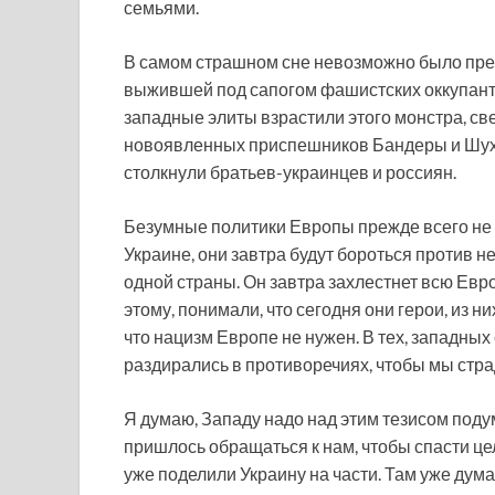
семьями.
В самом страшном сне невозможно было предс
выжившей под сапогом фашистских оккупанто
западные элиты взрастили этого монстра, св
новоявленных приспешников Бандеры и Шухе
столкнули братьев-украинцев и россиян.
Безумные политики Европы прежде всего не 
Украине, они завтра будут бороться против н
одной страны. Он завтра захлестнет всю Евр
этому, понимали, что сегодня они герои, из ни
что нацизм Европе не нужен. В тех, западных
раздирались в противоречиях, чтобы мы стра
Я думаю, Западу надо над этим тезисом подум
пришлось обращаться к нам, чтобы спасти це
уже поделили Украину на части. Там уже думаю