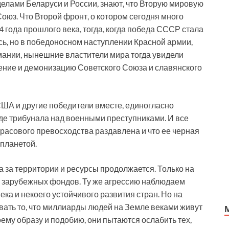
елами Беларуси и России, знают, что Вторую мировую
оюз. Что Второй фронт, о котором сегодня много
4 года прошлого века, тогда, когда победа СССР стала
сь, но в победоносном наступлении Красной армии,
мании, нынешние властители мира тогда увидели
рнение и демонизацию Советского Союза и славянского
США и другие победители вместе, единогласно
де трибунала над военными преступниками. И все
расового превосходства раздавлена и что ее черная
 планетой.
 за территории и ресурсы продолжается. Только на
 зарубежных фондов. Ту же агрессию наблюдаем
ка и некоего устойчивого развития стран. Но на
вать то, что миллиарды людей на Земле веками живут
оему образу и подобию, они пытаются ослабить тех,