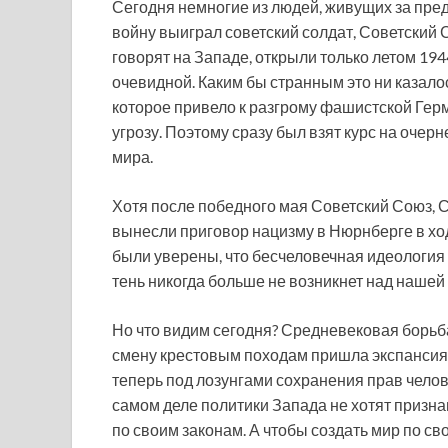
Сегодня немногие из людей, живущих за пред
войну выиграл советский солдат, Советский С
говорят на Западе, открыли только летом 194
очевидной. Каким бы странным это ни казало
которое привело к разгрому фашистской Гер
угрозу. Поэтому сразу был взят курс на оче
мира.
Хотя после победного мая Советский Союз, 
вынесли приговор нацизму в Нюрнберге в хо
были уверены, что бесчеловечная идеология 
тень никогда больше не возникнет над нашей
Но что видим сегодня? Средневековая борьба
смену крестовым походам пришла экспансия
теперь под лозунгами сохранения прав челове
самом деле политики Запада не хотят призна
по своим законам. А чтобы создать мир по св