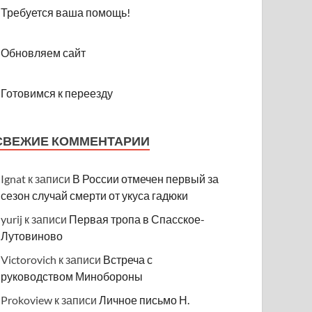
Требуется ваша помощь!
Обновляем сайт
Готовимся к переезду
СВЕЖИЕ КОММЕНТАРИИ
Ignat
к записи
В России отмечен первый за
сезон случай смерти от укуса гадюки
yurij
к записи
Первая тропа в Спасское-
Лутовиново
Victorovich
к записи
Встреча с
руководством Минобороны
Prokoview
к записи
Личное письмо Н.