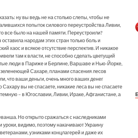
азать: ну вы ведь не на столько слепы, чтобы не
алившихся попыток силового переустройства Ливии,
Это все было на нашей памяти. Переустроили?
оставила народам этих стран только боль и
кий хаос и всякое отсутствие перспектив. И никакое
ивели там к власти, не способно сделать цветущий
остые люди в Париже и Берлине, Варшаве и Нью-Йорке,
 зеленеющей Сахаре, планами спасения лесов
и, что ваши деньги, очень много ваших денег
 Сахару вы не спасаете, никакие леса вы не спасаете
втемную – в Югославии, Ливии, Ираке, Афганистане, а
ванша. Но открыто сражаться с наследниками
и уроки, видимо, поэтому накачивают Украину
ветеранами, узниками концлагерей и даже их