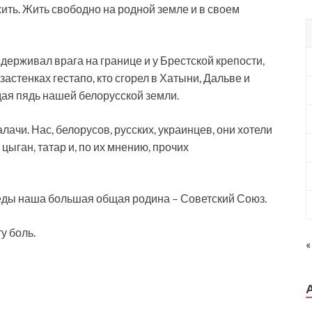
жить. Жить свободно на родной земле и в своем
держивал врага на границе и у Брестской крепости,
застенках гестапо, кто сгорел в Хатыни, Дальве и
дая пядь нашей белорусской земли.
лачи. Нас, белорусов, русских, украинцев, они хотели
 цыган, татар и, по их мнению, прочих
ды наша большая общая родина – Советский Союз.
у боль.
«