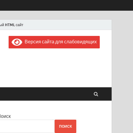
ый HTML сайт
Версия сайта для слабовидящих
 "Советская Россия"
 1956 года
Поиск
ПОИСК