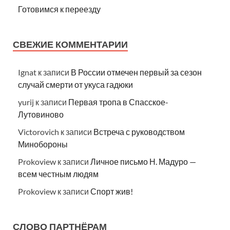
Готовимся к переезду
СВЕЖИЕ КОММЕНТАРИИ
Ignat
к записи
В России отмечен первый за сезон
случай смерти от укуса гадюки
yurij
к записи
Первая тропа в Спасское-
Лутовиново
Victorovich
к записи
Встреча с руководством
Минобороны
Prokoview
к записи
Личное письмо Н. Мадуро —
всем честным людям
Prokoview
к записи
Спорт жив!
СЛОВО ПАРТНЁРАМ