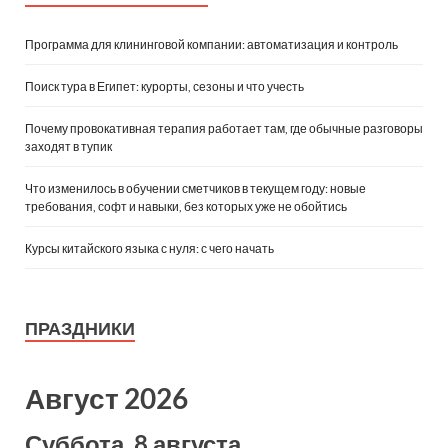
Программа для клининговой компании: автоматизация и контроль
Поиск тура в Египет: курорты, сезоны и что учесть
Почему провокативная терапия работает там, где обычные разговоры
заходят в тупик
Что изменилось в обучении сметчиков в текущем году: новые
требования, софт и навыки, без которых уже не обойтись
Курсы китайского языка с нуля: с чего начать
ПРАЗДНИКИ
Август 2026
Суббота, 8 августа