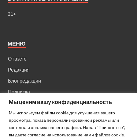
21+
МЕНЮ
О газете
Редакция
Блог редакции
Подписка
Мы ценим вашу конфиденциальность
Правила поведения на сайте
Мы используем файлы cookie для улучшения вашего
Реклама
просмотра, показа персонализированной рекламы или
Старый сайт
контента и анализа нашего трафика. Нажав "Принять все",
вы даете согласие на использование нами файлов cookie.
Старый HTML сайт