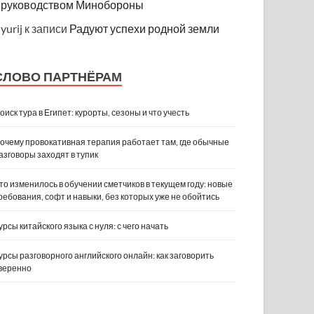
руководством Минобороны
yurij
к записи
Радуют успехи родной земли
СЛОВО ПАРТНЁРАМ
оиск тура в Египет: курорты, сезоны и что учесть
очему провокативная терапия работает там, где обычные
азговоры заходят в тупик
то изменилось в обучении сметчиков в текущем году: новые
ребования, софт и навыки, без которых уже не обойтись
урсы китайского языка с нуля: с чего начать
урсы разговорного английского онлайн: как заговорить
веренно