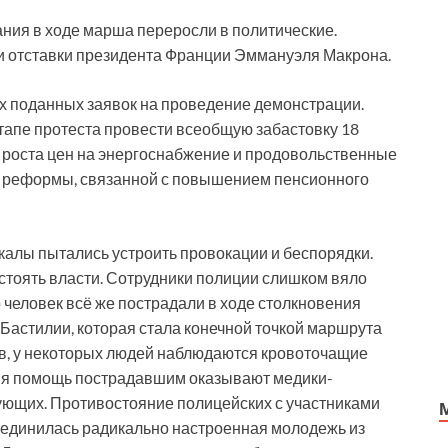
ания в ходе марша переросли в политические.
 отставки президента Франции Эммануэля Макрона.
х поданных заявок на проведение демонстрации.
апе протеста провести всеобщую забастовку 18
в роста цен на энергоснабжение и продовольственные
ой реформы, связанной с повышением пенсионного
калы пытались устроить провокации и беспорядки.
 стоять власти. Сотрудники полиции слишком вяло
о человек всё же пострадали в ходе столкновения
Бастилии, которая стала конечной точкой маршрута
, у некоторых людей наблюдаются кровоточащие
емя помощь пострадавшим оказывают медики-
ющих. Противостояние полицейских с участниками
соединилась радикально настроенная молодежь из