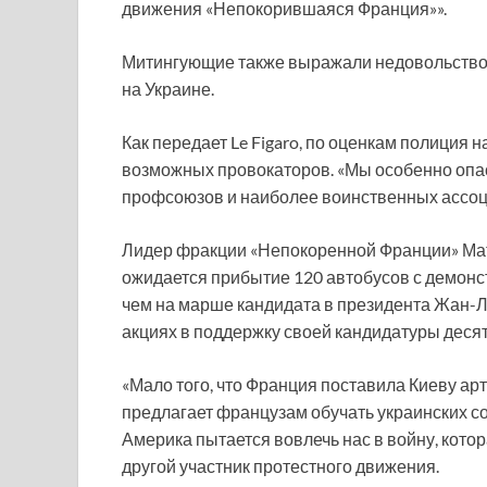
движения «Непокорившаяся Франция»».
Митингующие также выражали недовольство
на Украине.
Как передает Le Figaro, по оценкам полиция 
возможных провокаторов. «Мы особенно опас
профсоюзов и наиболее воинственных ассоциа
Лидер фракции «Непокоренной Франции» Мати
ожидается прибытие 120 автобусов с демонст
чем на марше кандидата в президента Жан-
акциях в поддержку своей кандидатуры десят
«Мало того, что Франция поставила Киеву ар
предлагает французам обучать украинских со
Америка пытается вовлечь нас в войну, кото
другой участник протестного движения.