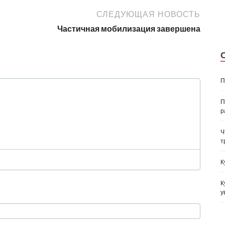
СЛЕДУЮЩАЯ НОВОСТЬ
Частичная мобилизация завершена
П
П
р
Ч
т
К
К
у