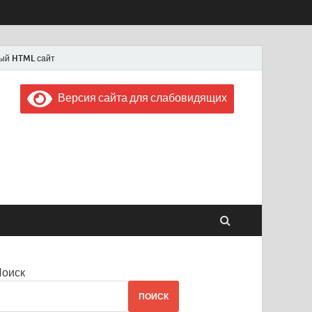
ый HTML сайт
Версия сайта для слабовидящих
 "Советская Россия"
 1956 года
Поиск
ПОИСК