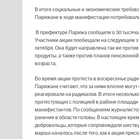
В итоге социальные и экономические требов
Парижане в ходе манифестации потребовали
В префектуре Парижа сообщили о 30 тысяча
Участники акции пообещали на следующем эт
октября. Она будет направлена так же проти
продукты, а также против планов пенсионн
возраста.
Во время акции протеста в воскресенье ради
Парижане считают, что за ними вполне могут
реагировали на радикалов. В итоге нескольк
протестующих с полицией в районе площади 
манифестантов. По сообщениям журналистов
ранения в области головы. В настоящее вр
добровольцы, которые сопровождали шеству
марша началось после того, как к акции при