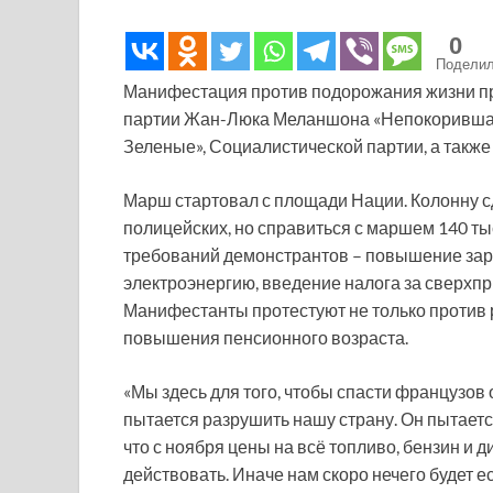
0
Подели
Манифестация против подорожания жизни пр
партии Жан-Люка Меланшона «Непокорившаяс
Зеленые», Социалистической партии, а также
Марш стартовал с площади Нации. Колонну с
полицейских, но справиться с маршем 140 ты
требований демонстрантов – повышение зарп
электроэнергию, введение налога за сверхпр
Манифестанты протестуют не только против р
повышения пенсионного возраста.
«Мы здесь для того, чтобы спасти французо
пытается разрушить нашу страну. Он пытает
что с ноября цены на всё топливо, бензин и 
действовать. Иначе нам скоро нечего будет ес