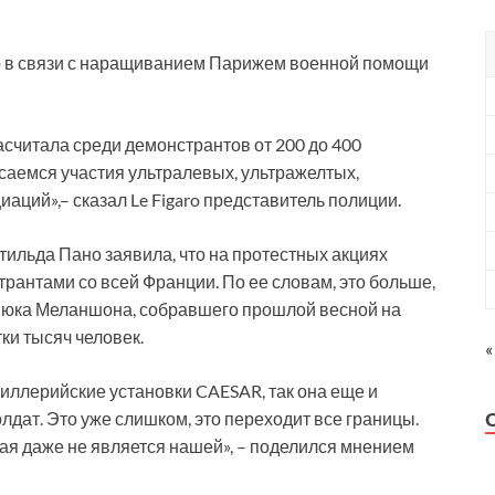
 в связи с наращиванием Парижем военной помощи
насчитала среди демонстрантов от 200 до 400
аемся участия ультралевых, ультражелтых,
ций»,– сказал Le Figaro представитель полиции.
льда Пано заявила, что на протестных акциях
рантами со всей Франции. По ее словам, это больше,
Люка Меланшона, собравшего прошлой весной на
ки тысяч человек.
«
тиллерийские установки CAESAR, так она еще и
лдат. Это уже слишком, это переходит все границы.
рая даже не является нашей», – поделился мнением