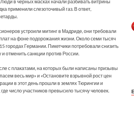
у. Люди в черных масках начали разбивать витрины
дка применили слезоточивый газ. В ответ,
петарды.
нсионеров устроили митинг в Мадриде, они требовали
плат на фоне подорожания жизни. Около семи тысяч
15 городах Германии. Пикетчики потребовали снизить
 и отменить санкции против России.
сле с плакатами, на которых были написаны призывы
спасем весь мир» и «Остановите взрывной рост цен
рации в этот день прошли в землях Тюрингии и
 где число участников превысило тысячу человек.