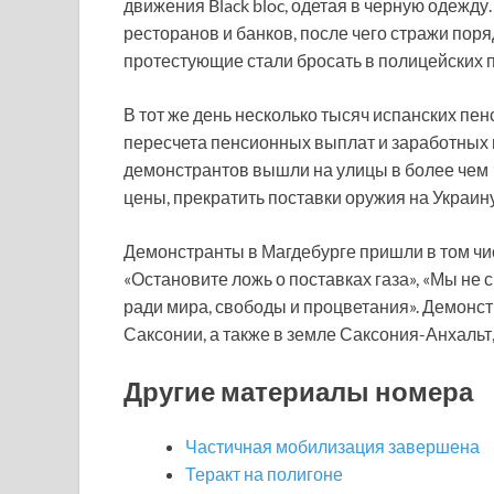
движения Black bloc, одетая в черную одежд
ресторанов и банков, после чего стражи поря
протестующие стали бросать в полицейских 
В тот же день несколько тысяч испанских пе
пересчета пенсионных выплат и заработных 
демонстрантов вышли на улицы в более чем 
цены, прекратить поставки оружия на Украину
Демонстранты в Магдебурге пришли в том чи
«Остановите ложь о поставках газа», «Мы не 
ради мира, свободы и процветания». Демонст
Саксонии, а также в земле Саксония-Анхальт,
Другие материалы номера
Частичная мобилизация завершена
Теракт на полигоне