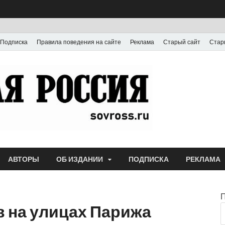
Подписка
Правила поведения на сайте
Реклама
Старый сайт
Стар
Газета
Выпускается с июля
АВТОРЫ
ОБ ИЗДАНИИ
ПОДПИСКА
РЕКЛАМА
в на улицах Парижа