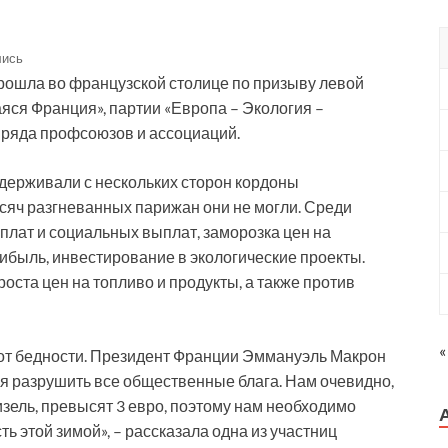
лись
ошла во французской столице по призыву левой
я Франция», партии «Европа – Экология –
 ряда профсоюзов и ассоциаций.
держивали с нескольких сторон кордоны
сяч разгневанных парижан они не могли. Среди
лат и социальных выплат, заморозка цен на
ибыль, инвестирование в экологические проекты.
оста цен на топливо и продукты, а также против
«
в от бедности. Президент Франции Эммануэль Макрон
ся разрушить все общественные блага. Нам очевидно,
дизель, превысят 3 евро, поэтому нам необходимо
ть этой зимой», – рассказала одна из участниц