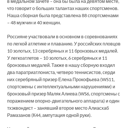
в медальном зачете – она бы была на девятом месте,
что говорит о больших талантах наших спортсменов.
Наша сборная была представлена 88 спортсменами
– 48 мужчин и 40 женщин.
Россияне участвовали в основном в соревнованиях
по легкой атлетике и плаванию. У российских пловцов
10 золотых, 13 серебряных и 11 бронзовых медалей.
У легкоатлетов – 10 золотых, 6 серебряных и 11
бронзовых медалей. Также в нашу сборную входил
два паратриатлониста, четверо теннисистов, серди
них серебряный призер Елена Прокофьева (WS11,
спортсмены с интеллектуальными нарушениями) и
бронзовый призер Маляк Алиева (WS6, спортсмены с
поражением опорно-двигательного аппарата) и один
тхэквондист – занявший второе место Алиасхаб
Рамазанов (К44, ампутация одной руки).