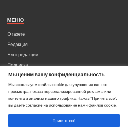
МЕНЮ
О газете
Редакция
Блог редакции
Подписка
Мы ценим вашу конфиденциальность
Правила поведения на сайте
Мы используем файлы cookie для улучшения вашего
Реклама
просмотра, показа персонализированной рекламы или
Старый сайт
контента и анализа нашего трафика. Нажав "Принять все",
вы даете согласие на использование нами файлов cookie.
Старый HTML сайт
Принять всё