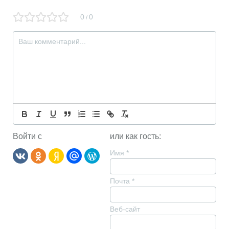
0
0
/
Войти с
или как гость:
Имя
*
Почта
*
Веб-сайт