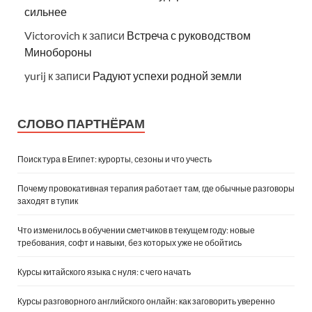
сильнее
Victorovich
к записи
Встреча с руководством
Минобороны
yurij
к записи
Радуют успехи родной земли
СЛОВО ПАРТНЁРАМ
Поиск тура в Египет: курорты, сезоны и что учесть
Почему провокативная терапия работает там, где обычные разговоры
заходят в тупик
Что изменилось в обучении сметчиков в текущем году: новые
требования, софт и навыки, без которых уже не обойтись
Курсы китайского языка с нуля: с чего начать
Курсы разговорного английского онлайн: как заговорить уверенно