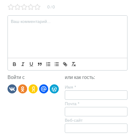
0
0
/
Войти с
или как гость:
Имя
*
Почта
*
Веб-сайт