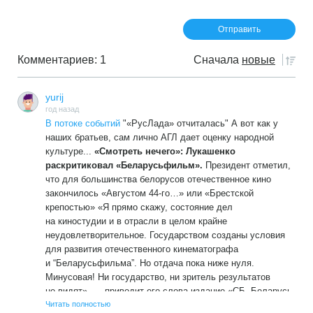
Комментариев: 1
Сначала
новые
yurij
год назад
В потоке событий
"«РусЛада» отчиталась" А вот как у
наших братьев, сам лично АГЛ дает оценку народной
культуре...
«Смотреть нечего»: Лукашенко
раскритиковал «Беларусьфильм».
Президент отметил,
что для большинства белорусов отечественное кино
закончилось «Августом 44-го…» или «Брестской
крепостью» «Я прямо скажу, состояние дел
на киностудии и в отрасли в целом крайне
неудовлетворительное. Государством созданы условия
для развития отечественного кинематографа
и “Беларусьфильма”. Но отдача пока ниже нуля.
Минусовая! Ни государство, ни зритель результатов
не видят», — приводит его слова издание «СБ. Беларусь
сегодня». Президент отметил, что для большинства
Читать полностью