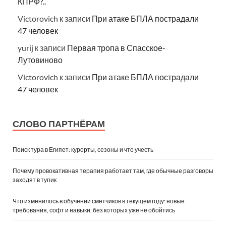
КПРФ?..
Victorovich
к записи
При атаке БПЛА пострадали
47 человек
yurij
к записи
Первая тропа в Спасское-
Лутовиново
Victorovich
к записи
При атаке БПЛА пострадали
47 человек
СЛОВО ПАРТНЁРАМ
Поиск тура в Египет: курорты, сезоны и что учесть
Почему провокативная терапия работает там, где обычные разговоры
заходят в тупик
Что изменилось в обучении сметчиков в текущем году: новые
требования, софт и навыки, без которых уже не обойтись