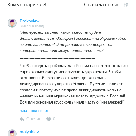
Комментариев: 8
Сначала
новые
Prokoview
3 месяца назад
"Интересно, за счет каких средств будет
финансироваться «Храбрая Германия» на Украине? Кто
за это заплатит? Это риторический вопрос, на
который читатели могут ответить сами".
--------------------------------------------------------------
Чтобы создать проблемы для России напечатают столько
евро сколько смогут использовать укро-немцы. Чтобы
этот военный союз не состоялся должно быть
ликвидировано государство Украина. Русские люди его
создали и потому имеют право ликвидировать коль не
желает нынешняя украинская власть дружить с Россией.
Вся или основная (русскоязычная) частью "незалежной"
должна стать частью России. Сначала буржуинской,
Читать полностью
потом социалистической.
Ответить
0
malyshiev