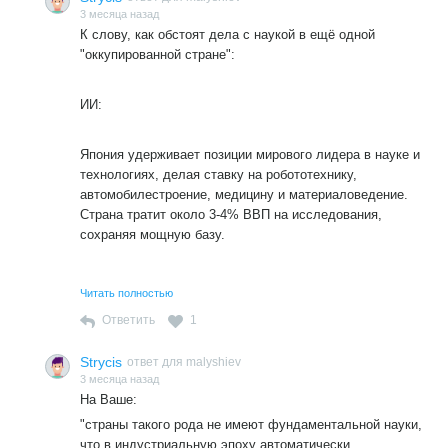
3 месяца назад
К слову, как обстоят дела с наукой в ещё одной
"оккупированной стране":
ИИ:
Япония удерживает позиции мирового лидера в науке и
технологиях, делая ставку на робототехнику,
автомобилестроение, медицину и материаловедение.
Страна тратит около 3-4% ВВП на исследования,
сохраняя мощную базу.
Ключевые особенности и достижения:
Читать полностью
Ответить
1
Приоритетные направления:
Strycis
ответ для malyshiev
3 месяца назад
Робототехника, искусственный интеллект,
На Ваше:
автомобилестроение, энергосбережение,
"страны такого рода не имеют фундаментальной науки,
биотехнологии и космос.
что в индустриальную эпоху автоматически