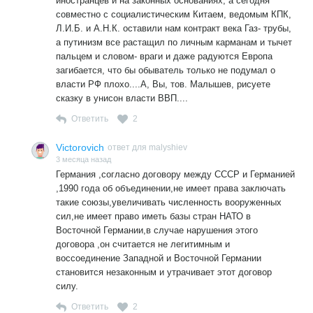
иностранцев и на законных основаниях, а сегодня
совместно с социалистическим Китаем, ведомым КПК,
Л.И.Б. и А.Н.К. оставили нам контракт века Газ- трубы,
а путинизм все растащил по личным карманам и тычет
пальцем и словом- враги и даже радуются Европа
загибается, что бы обыватель только не подумал о
власти РФ плохо....А, Вы, тов. Малышев, рисуете
сказку в унисон власти ВВП....
Ответить
2
Victorovich
ответ для malyshiev
3 месяца назад
Германия ,согласно договору между СССР и Германией
,1990 года об объединении,не имеет права заключать
такие союзы,увеличивать численность вооруженных
сил,не имеет право иметь базы стран НАТО в
Восточной Германии,в случае нарушения этого
договора ,он считается не легитимным и
воссоединение Западной и Восточной Германии
становится незаконным и утрачивает этот договор
силу.
Ответить
2