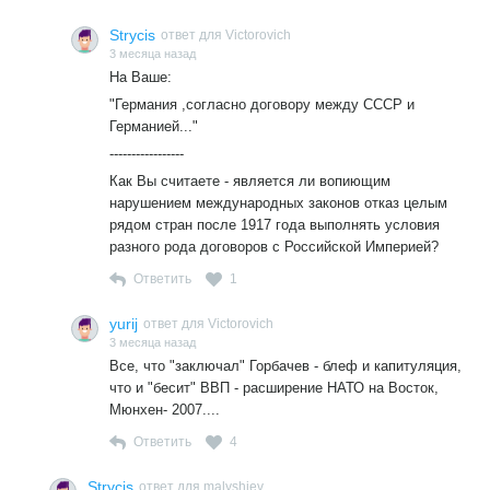
Strycis
ответ для Victorovich
3 месяца назад
На Ваше:
"Германия ,согласно договору между СССР и
Германией..."
-----------------
Как Вы считаете - является ли вопиющим
нарушением международных законов отказ целым
рядом стран после 1917 года выполнять условия
разного рода договоров с Российской Империей?
Ответить
1
yurij
ответ для Victorovich
3 месяца назад
Все, что "заключал" Горбачев - блеф и капитуляция,
что и "бесит" ВВП - расширение НАТО на Восток,
Мюнхен- 2007....
Ответить
4
Strycis
ответ для malyshiev