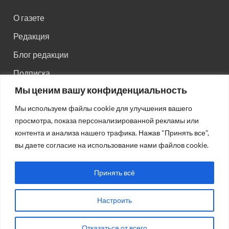
О газете
Редакция
Блог редакции
Подписка
Мы ценим вашу конфиденциальность
Правила поведения на сайте
Мы используем файлы cookie для улучшения вашего
Реклама
просмотра, показа персонализированной рекламы или
Старый сайт
контента и анализа нашего трафика. Нажав "Принять все",
вы даете согласие на использование нами файлов cookie.
Старый HTML сайт
Принять всё
Настроить
Авторсие права: © 2026
Газета "Советская Россия"
.
Отказаться от всего