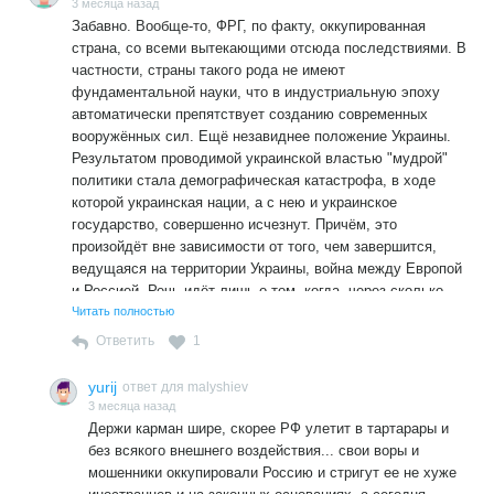
3 месяца назад
Забавно. Вообще-то, ФРГ, по факту, оккупированная
страна, со всеми вытекающими отсюда последствиями. В
частности, страны такого рода не имеют
фундаментальной науки, что в индустриальную эпоху
автоматически препятствует созданию современных
вооружённых сил. Ещё незавиднее положение Украины.
Результатом проводимой украинской властью "мудрой"
политики стала демографическая катастрофа, в ходе
которой украинская нации, а с нею и украинское
государство, совершенно исчезнут. Причём, это
произойдёт вне зависимости от того, чем завершится,
ведущаяся на территории Украины, война между Европой
и Россией. Речь идёт лишь о том, когда, через сколько
лет - 25, 50 или 70 - современная Украина превратится в
Читать полностью
чисто географическую местность. И если военный союз
Ответить
1
двух даже таких стран станет сильнейшим в Европе, то
это означает только одно - что у Европы совсем нет
yurij
ответ для malyshiev
будущего.
3 месяца назад
Держи карман шире, скорее РФ улетит в тартарары и
без всякого внешнего воздействия... свои воры и
мошенники оккупировали Россию и стригут ее не хуже