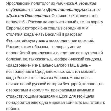
Ярославский политолог из Рыбинска
А. Новиков
опубликовал в газете
«День литературы»
статью
«Дым от Отечества».
Он пишет: «Католичество
вернуло бы Россию на «путь истинный», т.е. на дорогу
Европы, с которой она сошла в середине XIV
столетия, когда князь Василий II разорвал
Флорентийскую унию о воссоединении церквей.
Россия, таким образом, – недоразумение
европейской цивилизации, следствие ее внутренней
болезни, ее, так сказать, шизофренический синдром,
«раздвоение» изначально целого. Наша цель –
возвращение в Средневековье, т.е. в тот момент,
когда Россия «выпала» из Европы. Наша цель –
начало новой русской истории без царей, холопов, но
с герцогами и королями, прекрасными дамами и
странствующими рыцарями. Если для этой цели
понадобится еще одна мировая война, то мы готовы к
войне».