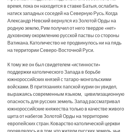
время, пока он находится в ставке Батыя, ослабить
натиск западных соседей на Северную Русь. Когда
Александр Невский вернулся из Золотой Орды на
родную землю, Рим получил от него твердое «нет»
духовному окормлению русской паствы со стороны
Ватикана. Католичество не продвинулось ни на пядь
на территории Северо-Восточной Руси.
К тому же он был свидетелем «истинности»
поддержки католического Запада в борьбе
южнороссийских князей с татаро-монгольскими
войсками. В притязаниях папской курии он увидел,
выражаясь современным языком, цивилизационную
опасность для русских земель. Запад рассматривал
южнороссийские княжества только в качестве живого
щита от набегов Золотой Орды на территорию
европейских стран. Коварство католической церкви
проявлялось и в том, что жители русских земель, чьи