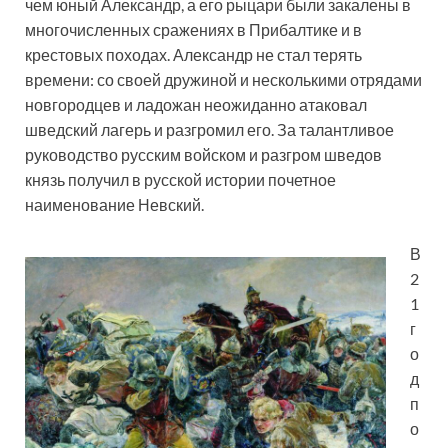
чем юный Александр, а его рыцари были закалены в
многочисленных сражениях в Прибалтике и в
крестовых походах. Александр не стал терять
времени: со своей дружиной и несколькими отрядами
новгородцев и ладожан неожиданно атаковал
шведский лагерь и разгромил его. За талантливое
руководство русским войском и разгром шведов
князь получил в русской истории почетное
наименование Невский.
В
2
1
г
о
д
п
о