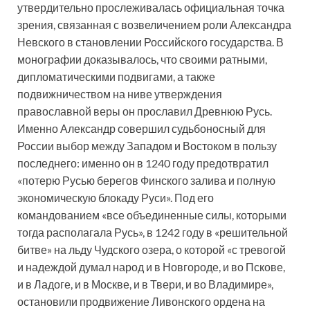
утвердительно прослеживалась официальная точка
зрения, связанная с возвеличением роли Александра
Невского в становлении Российского государства. В
монографии доказывалось, что своими ратными,
дипломатическими подвигами, а также
подвижничеством на ниве утверждения
православной веры он прославил Древнюю Русь.
Именно Александр совершил судьбоносный для
России выбор между Западом и Востоком в пользу
последнего: именно он в 1240 году предотвратил
«потерю Русью берегов Финского залива и полную
экономическую блокаду Руси». Под его
командованием «все объединенные силы, которыми
тогда располагала Русь», в 1242 году в «решительной
битве» на льду Чудского озера, о которой «с тревогой
и надеждой думал народ и в Новгороде, и во Пскове,
и в Ладоге, и в Москве, и в Твери, и во Владимире»,
остановили продвижение Ливонского ордена на