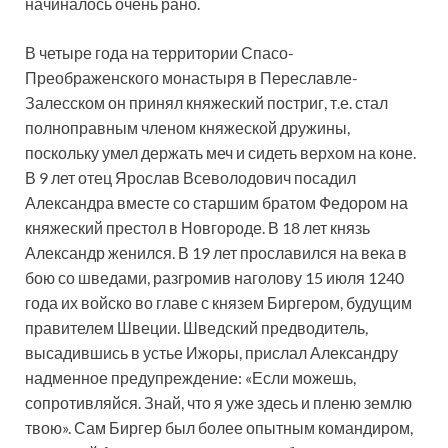
начиналось очень рано.
В четыре года на территории Спасо-
Преображенского монастыря в Переславле-
Залесском он принял княжеский постриг, т.е. стал
полноправным членом княжеской дружины,
поскольку умел держать меч и сидеть верхом на коне.
В 9 лет отец Ярослав Всеволодович посадил
Александра вместе со старшим братом Федором на
княжеский престол в Новгороде. В 18 лет князь
Александр женился. В 19 лет прославился на века в
бою со шведами, разгромив наголову 15 июля 1240
года их войско во главе с князем Биргером, будущим
правителем Швеции. Шведский предводитель,
высадившись в устье Ижоры, прислал Александру
надменное предупреждение: «Если можешь,
сопротивляйся. Знай, что я уже здесь и пленю землю
твою». Сам Биргер был более опытным командиром,