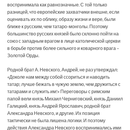
воспринимала как равнозначные. С той только
разницей, что европейские захватчики внешне, если
оценивать их по облику, образу жизни и вере, были
ближе к русским, чем татаро-монголы. Поэтому
большинство русских князей было склонно пойти на
союз с западным врагом в лице католической церкви
в борьбе против более сильного и коварного врага –
Золотой Орды.
Родной брат А. Невского, Андрей, не раз утверждал:
«Доколе нам между собой ссориться и наводить
татар; лучше бежать в чужую землю, чем дружиться с
татарами и служить им!» Переговоры с римским
папой вели князь Михаил Черниговский, князь Даниил
Галицкий, князь Андрей Ярославич, родной брат
Александра Невского, и другие. Их позиция
тактически не была лишена логики. И поэтому
действия Александра Невского воспринимались ими