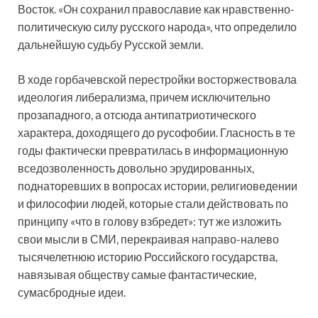
Восток. «Он сохранил православие как нравственно-
политическую силу русского народа», что определило
дальнейшую судьбу Русской земли.
В ходе горбачевской перестройки восторжествовала
идеология либерализма, причем исключительно
прозападного, а отсюда антипатриотического
характера, доходящего до русофобии. Гласность в те
годы фактически превратилась в информационную
вседозволенность довольно эрудированных,
поднаторевших в вопросах истории, религиоведении
и философии людей, которые стали действовать по
принципу «что в голову взбредет»: тут же изложить
свои мысли в СМИ, перекраивая направо-налево
тысячелетнюю историю Российского государства,
навязывая обществу самые фантастические,
сумасбродные идеи.