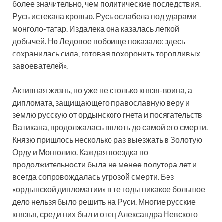
более значительно, чем политические последствия.
Русь истекала кровью. Русь ослабела под ударами
монголо-татар. Издалека она казалась легкой
добычей. Но Ледовое побоище показало: здесь
сохранилась сила, готовая похоронить торопливых
завоевателей».
Активная жизнь, но уже не столько князя-воина, а
дипломата, защищающего православную веру и
землю русскую от ордынского гнета и посягательств
Ватикана, продолжалась вплоть до самой его смерти.
Князю пришлось несколько раз выезжать в Золотую
Орду и Монголию. Каждая поездка по
продолжительности была не менее полутора лет и
всегда сопровождалась угрозой смерти. Без
«ордынской дипломатии» в те годы никакое большое
дело нельзя было решить на Руси. Многие русские
князья, среди них был и отец Александра Невского