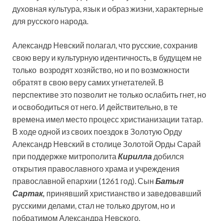
духовная культура, язык и образ жизни, характерные
для русского народа.
Александр Невский полагал, что русские, сохранив
свою веру и культурную идентичность, в будущем не
только возродят хозяйство, но и по возможности
обратят в свою веру самих угнетателей. В
перспективе это позволит не только ослабить гнет, но
и освободиться от него. И действительно, в те
времена имел место процесс христианизации татар.
В ходе одной из своих поездок в Золотую Орду
Александр Невский в столице Золотой Орды Сарай
при поддержке митрополита
Кирилла
добился
открытия православного храма и учреждения
православной епархии (1261 год). Сын
Батыя
Сартак,
принявший христианство и заведовавший
русскими делами, стал не только другом, но и
побратимом Александра Невского.