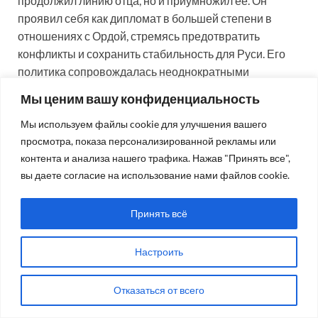
продолжил линию отца, но и приумножил ее. Он
проявил себя как дипломат в большей степени в
отношениях с Ордой, стремясь предотвратить
конфликты и сохранить стабильность для Руси. Его
политика сопровождалась неоднократными
поездками в Орду, чтобы в изматывающих тяжбах с
Мы ценим вашу конфиденциальность
Ордой договориться во избежание новых
Мы используем файлы cookie для улучшения вашего
карательных экспедиций со стороны Золотой Орды.
просмотра, показа персонализированной рекламы или
контента и анализа нашего трафика. Нажав "Принять все",
Он стал одним из первых государственных деятелей
вы даете согласие на использование нами файлов cookie.
не только на Руси, но и в Европе, кто в тот период
положил начало диалогу Запада с Востоком,
христианства с исламом. По этому поводу историк
А.
Принять всё
Горский
писал: «Согласно точке зрения русских
ученых Г. Вернадского и Л. Гумилева, А. Невский,
Настроить
пойдя на союз с Золотой Ордой, предотвратил
поглощение Северной Руси католической Европой и
Отказаться от всего
тем самым спас православие – основу самобытности