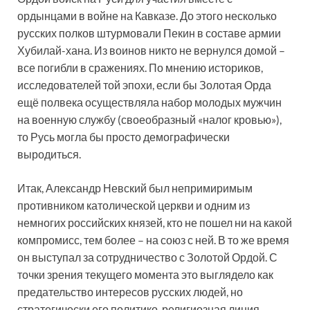
ордынцами в войне на Кавказе. До этого несколько
русских полков штурмовали Пекин в составе армии
Хубилай-хана. Из воинов никто не вернулся домой –
все погибли в сражениях. По мнению историков,
исследователей той эпохи, если бы Золотая Орда
ещё полвека осуществляла набор молодых мужчин
на военную службу (своеобразный «налог кровью»),
то Русь могла бы просто демографически
выродиться.
Итак, Александр Невский был непримиримым
противником католической церкви и одним из
немногих российских князей, кто не пошел ни на какой
компромисс, тем более – на союз с ней. В то же время
он выступал за сотрудничество с Золотой Ордой. С
точки зрения текущего момента это выглядело как
предательство интересов русских людей, но
стратегически его политико-религиозная линия