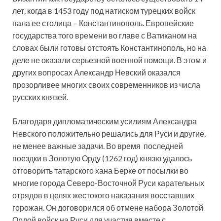
лет, когда в 1453 году под натиском турецких войск
пала ее столица – Константинополь. Европейские
государства того времени во главе с Ватиканом на
словах были готовы отстоять Константинополь, но на
деле не оказали серьезной военной помощи. В этом и
других вопросах Александр Невский оказался
прозорливее многих своих современников из числа
русских князей.
Благодаря дипломатическим усилиям Александра
Невского положительно решались для Руси и другие,
не менее важные задачи. Во время последней
поездки в Золотую Орду (1262 год) князю удалось
отговорить татарского хана Берке от посылки во
многие города Северо-Восточной Руси карательных
отрядов в целях жестокого наказания восставших
горожан. Он договорился об отмене набора Золотой
Ордой войск на Руси для участия вместе с