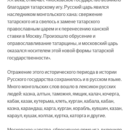
благодаря татарскому игу. Русский царь явился
наследником монгольского хана: свержение
татарского ига свелось к замене татарского
православным царем и к перенесению ханской
ставки в Москву. Произошло обрусение и
оправославливание татарщины, и московский царь
оказался носителем этой новой формы татарской
государственности».
Отражение этого исторического периода в истории
Русского государства сохранилось и в русском языке.
Много монгольских слов вошло в лексикон русских
людей: казна, алтын, таможня, ямщик, калач, кочерга,
кабак, казак, кутерьма, клеть, курган, кабала, кабан,
казна, карандаш, карга, курган, корабль, кувшин, казан,
караул, кушак, колпак, куртка, каторга и другие.
Московское царство, сбросившее ярмо ига, включило