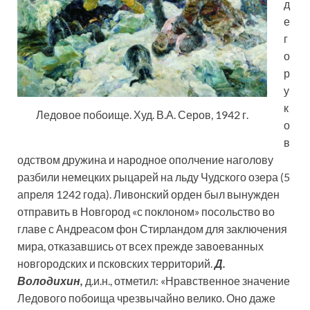
д
е
г
о
р
у
к
Ледовое побоище. Худ. В.А. Серов, 1942 г.
о
в
одством дружина и народное ополчение наголову
разбили немецких рыцарей на льду Чудского озера (5
апреля 1242 года). Ливонский орден был вынужден
отправить в Новгород «с поклоном» посольство во
главе с Андреасом фон Стирландом для заключения
мира, отказавшись от всех прежде завоеванных
новгородских и псковских территорий.
Д.
Володихин,
д.и.н., отметил: «Нравственное значение
Ледового побоища чрезвычайно велико. Оно даже