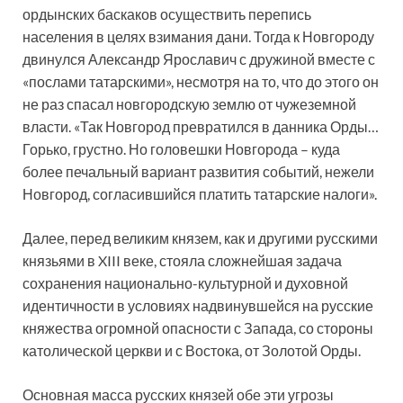
ордынских баскаков осуществить перепись
населения в целях взимания дани. Тогда к Новгороду
двинулся Александр Ярославич с дружиной вместе с
«послами татарскими», несмотря на то, что до этого он
не раз спасал новгородскую землю от чужеземной
власти. «Так Новгород превратился в данника Орды…
Горько, грустно. Но головешки Новгорода – куда
более печальный вариант развития событий, нежели
Новгород, согласившийся платить татарские налоги».
Далее, перед великим князем, как и другими русскими
князьями в XIII веке, стояла сложнейшая задача
сохранения национально-культурной и духовной
идентичности в условиях надвинувшейся на русские
княжества огромной опасности с Запада, со стороны
католической церкви и с Востока, от Золотой Орды.
Основная масса русских князей обе эти угрозы