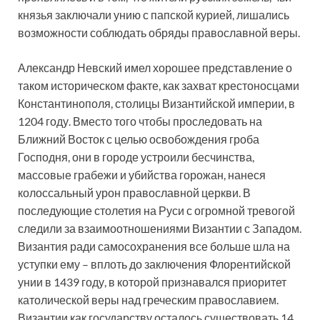
князья заключали унию с папской курией, лишались
возможности соблюдать обряды православной веры.
Александр Невский имел хорошее представление о
таком историческом факте, как захват крестоносцами
Константинополя, столицы Византийской империи, в
1204 году. Вместо того чтобы проследовать на
Ближний Восток с целью освобождения гроба
Господня, они в городе устроили бесчинства,
массовые грабежи и убийства горожан, нанеся
колоссальный урон православной церкви. В
последующие столетия на Руси с огромной тревогой
следили за взаимоотношениями Византии с Западом.
Византия ради самосохранения все больше шла на
уступки ему – вплоть до заключения Флорентийской
унии в 1439 году, в которой признавался приоритет
католической веры над греческим православием.
Византии как государству осталось существовать 14