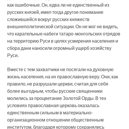
как ошибочные. Он, едва ли не единственный из
русских князей, имел тогда другое понимание
сложившейся вокруг русских княжеств
внешнеполитической ситуации. Он не мог не видеть,
что карательные набеги татаро-монгольских отрядов
на территорию Руси в целях усмирения населения и
сбора дани наносили огромный ущерб хозяйству
Руси.
Вместе с тем захватчики не посягали на духовную
жизнь населения, на их православную веру. Они, как
правило, не разрушали церкви, считая для себя
более выгодным, чтобы русские священники
молились за процветание Золотой Орды. В тех
условиях православная церковь оказалась
единственным сильным в материально-
организационном отношении общественным
институтом, благодаря которому сохранялись