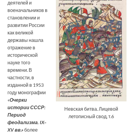
деятелей и
военачальников в
становлении и
развитии России
как великой
державы нашла
отражение в
исторической
науке того
времени. В
частности, в
изданной в 1953
году монографии
«
Очерки
истории СССР:
Невская битва. Лицевой
Период
летописный свод, т.6
феодализма. IX–
XV вв.»
более