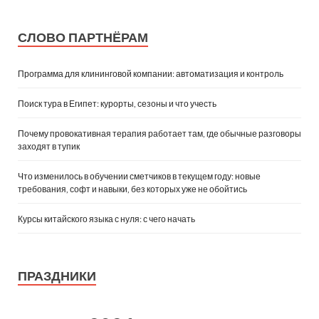
СЛОВО ПАРТНЁРАМ
Программа для клининговой компании: автоматизация и контроль
Поиск тура в Египет: курорты, сезоны и что учесть
Почему провокативная терапия работает там, где обычные разговоры
заходят в тупик
Что изменилось в обучении сметчиков в текущем году: новые
требования, софт и навыки, без которых уже не обойтись
Курсы китайского языка с нуля: с чего начать
ПРАЗДНИКИ