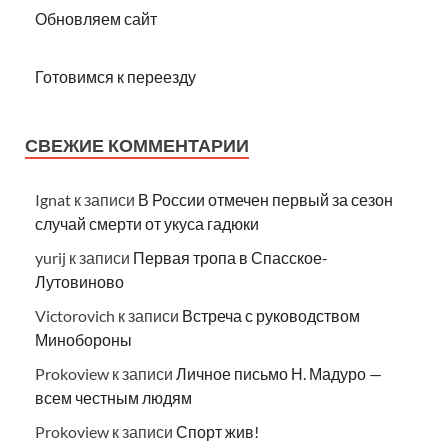
Обновляем сайт
Готовимся к переезду
СВЕЖИЕ КОММЕНТАРИИ
Ignat
к записи
В России отмечен первый за сезон
случай смерти от укуса гадюки
yurij
к записи
Первая тропа в Спасское-
Лутовиново
Victorovich
к записи
Встреча с руководством
Минобороны
Prokoview
к записи
Личное письмо Н. Мадуро —
всем честным людям
Prokoview
к записи
Спорт жив!