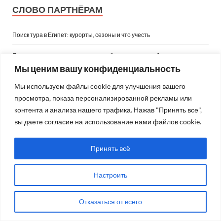
СЛОВО ПАРТНЁРАМ
Поиск тура в Египет: курорты, сезоны и что учесть
Почему провокативная терапия работает там, где обычные разговоры
заходят в тупик
Мы ценим вашу конфиденциальность
Что изменилось в обучении сметчиков в текущем году: новые
Мы используем файлы cookie для улучшения вашего
требования, софт и навыки, без которых уже не обойтись
просмотра, показа персонализированной рекламы или
контента и анализа нашего трафика. Нажав "Принять все",
Курсы китайского языка с нуля: с чего начать
вы даете согласие на использование нами файлов cookie.
Курсы разговорного английского онлайн: как заговорить уверенно
Принять всё
ПРАЗДНИКИ
Настроить
Отказаться от всего
Август 2026