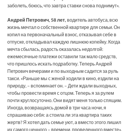
заболеть, боюсь, что завтра ставки снова поднимут».
Андрей Петрович, 58 лет,
водитель автобуса, всю
жизнь мечтал о собственной квартире для семьи. Он
копил на первоначальный взнос, отказывая себе в
отпуске, откладывал каждую лишнюю копейку. Когда
мечта сбылась, радость оказалась недолгой:
ежемесячные платежи оставили так мало средств,
что пришлось искать подработку. Теперь Андрей
Петрович вечерами и по выходным садится за руль
такси. «Раньше мы с женой ходили в кино, ездили на
природу, – вспоминает он. – Дети ждали выходных,
чтобы провести время с отцом. Теперь я за рулем
почти круглосуточно. Они видят меня только спящим.
Иногда, возвращаясь домой в три часа ночи, я
спрашиваю себя: а стоила ли эта квартира таких
жертв? Я хотел дать семье уют, а вместо этого лишил
их самого ценного – времени, проведенного вместе».