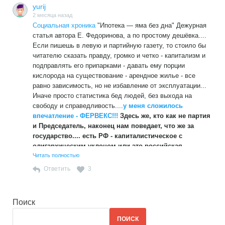
yurij
2 месяца назад
Социальная хроника
"Ипотека — яма без дна" Дежурная
статья автора Е. Федоринова, а по простому дешёвка....
Если пишешь в левую и партийную газету, то стоило бы
читателю сказать правду, громко и четко - капитализм и
подправлять его припарками - давать ему порции
кислорода на существование - арендное жилье - все
равно зависимость, но не избавление от эксплуатации...
Иначе просто статистика бед людей, без выхода на
свободу и справедливость....
у меня сложилось
впечатление - ФЕРВЕКС!!!
Здесь же, кто как не партия
и Председатель, наконец нам поведает, что же за
государство.... есть РФ - капиталистическое с
олигархическим уклоном или это российская
специфика нео империализма,тогда как последние
Читать полностью
лозунги - противостоять империализму, против!???
Ответить
3
империализма, это как ???
Поиск
ПОИСК