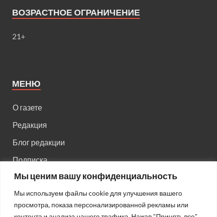
ВОЗРАСТНОЕ ОГРАНИЧЕНИЕ
21+
МЕНЮ
О газете
Редакция
Блог редакции
Подписка
Мы ценим вашу конфиденциальность
Правила поведения на сайте
Мы используем файлы cookie для улучшения вашего
Реклама
просмотра, показа персонализированной рекламы или
Старый сайт
контента и анализа нашего трафика. Нажав "Принять все",