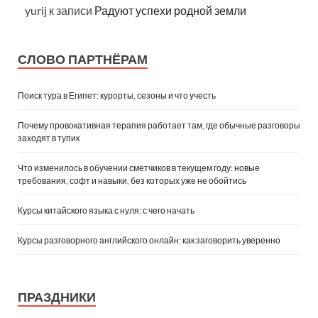
yurij
к записи
Радуют успехи родной земли
СЛОВО ПАРТНЁРАМ
Поиск тура в Египет: курорты, сезоны и что учесть
Почему провокативная терапия работает там, где обычные разговоры
заходят в тупик
Что изменилось в обучении сметчиков в текущем году: новые
требования, софт и навыки, без которых уже не обойтись
Курсы китайского языка с нуля: с чего начать
Курсы разговорного английского онлайн: как заговорить уверенно
ПРАЗДНИКИ