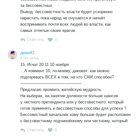
за бессовестных.
Вывод: бессовестность власти будет ускоренно
нарастать пока народ не очухается и начнёт
воспринимать почти всех людей во власти, как
самых отпетых своих врагов.
Ответить
0
дикий1
8 лет назад
15. Игнат 20:11 10 ноября
…А коммент 10, по-моему, диковат: как можно
подозревать ВСЕХ в том, на что САМ способен?
———————————————
Предлагаю проявить житейскую мудрость.
На выборах, на занятие должности больше шансов
у честного претендента или у бессовестного, который
готов применять и бессовестные способы для успеха ?
Бессовестный начальник кому больше будет расположен
к бессовестному подчиннённому или честному, который
Ответить
0