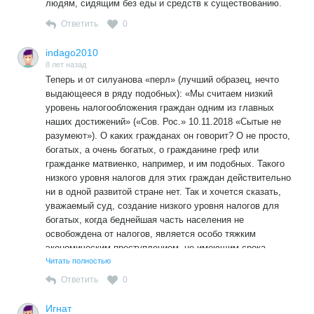
людям, сидящим без еды и средств к существованию.
Ответить
0
indago2010
8 лет назад
Теперь и от силуанова «перл» (лучший образец, нечто
выдающееся в ряду подобных): «Мы считаем низкий
уровень налогообложения граждан одним из главных
наших достижений» («Сов. Рос.» 10.11.2018 «Сытые не
разумеют»). О каких гражданах он говорит? О не просто,
богатых, а очень богатых, о гражданине греф или
гражданке матвиенко, например, и им подобных. Такого
низкого уровня налогов для этих граждан действительно
ни в одной развитой стране нет. Так и хочется сказать,
уважаемый суд, создание низкого уровня налогов для
богатых, когда беднейшая часть населения не
освобождена от налогов, является особо тяжким
экономическим преступлением, не имеющим срока
давности. Это если подойти к делу серьёзно, но
Читать полностью
поскольку подойти пока не получается, остаётся только
Ответить
0
развести руками и сказать словами Козьмы Пруткова
«Зри в корень», или говоря по простому «рыба с головы
Игнат