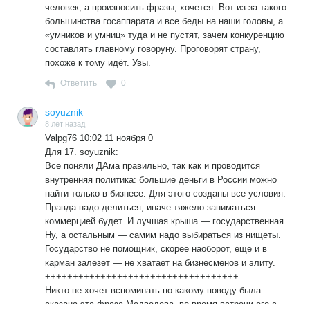
человек, а произносить фразы, хочется. Вот из-за такого
большинства госаппарата и все беды на наши головы, а
«умников и умниц» туда и не пустят, зачем конкуренцию
составлять главному говоруну. Проговорят страну,
похоже к тому идёт. Увы.
Ответить
0
soyuznik
8 лет назад
Valpg76 10:02 11 ноября 0
Для 17. soyuznik:
Все поняли ДАма правильно, так как и проводится
внутренняя политика: большие деньги в России можно
найти только в бизнесе. Для этого созданы все условия.
Правда надо делиться, иначе тяжело заниматься
коммерцией будет. И лучшая крыша — государственная.
Ну, а остальным — самим надо выбираться из нищеты.
Государство не помощник, скорее наоборот, еще и в
карман залезет — не хватает на бизнесменов и элиту.
+++++++++++++++++++++++++++++++++++
Никто не хочет вспоминать по какому поводу была
сказана эта фраза Медведева, во время встречи его с