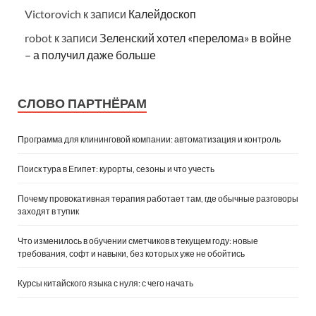
Victorovich
к записи
Калейдоскоп
robot
к записи
Зеленский хотел «перелома» в войне
– а получил даже больше
СЛОВО ПАРТНЁРАМ
Программа для клининговой компании: автоматизация и контроль
Поиск тура в Египет: курорты, сезоны и что учесть
Почему провокативная терапия работает там, где обычные разговоры
заходят в тупик
Что изменилось в обучении сметчиков в текущем году: новые
требования, софт и навыки, без которых уже не обойтись
Курсы китайского языка с нуля: с чего начать