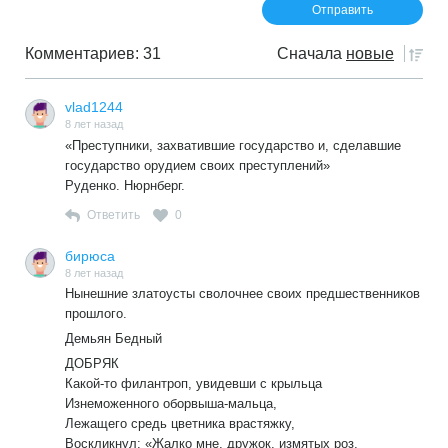
Комментариев: 31
Сначала
новые
vlad1244
8 лет назад
«Преступники, захватившие государство и, сделавшие
государство орудием своих преступлений»
Руденко. Нюрнберг.
Ответить
0
бирюса
8 лет назад
Нынешние златоусты сволочнее своих предшественников
прошлого.
Демьян Бедный
ДОБРЯК
Какой-то филантроп, увидевши с крыльца
Изнеможенного оборвыша-мальца,
Лежащего средь цветника врастяжку,
Воскликнул: «Жалко мне, дружок, измятых роз,