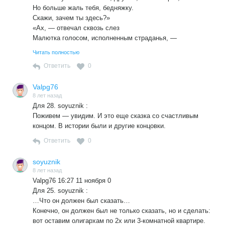
Но больше жаль тебя, бедняжку.
Скажи, зачем ты здесь?»
«Ах, — отвечал сквозь слез
Малютка голосом, исполненным страданья, —
Я третий день… без пропитанья!..
Читать полностью
И здесь я рву…
Ответить
0
И ем… траву!»
«Траву? — вскричал добряк, разжалобившись пуще. —
Valpg76
Так обойди же дом и поищи во рву:
8 лет назад
Там ты найдешь траву куда погуще!»
Для 28. soyuznik :
1914
Поживем — увидим. И это еще сказка со счастливым
концом. В истории были и другие концовки.
Ответить
0
soyuznik
8 лет назад
Valpg76 16:27 11 ноября 0
Для 25. soyuznik :
…Что он должен был сказать…
Конечно, он должен был не только сказать, но и сделать:
вот оставим олигархам по 2х или 3-комнатной квартире.