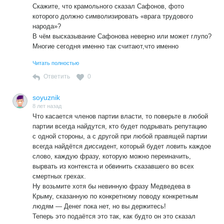
Скажите, что крамольного сказал Сафонов, фото
которого должно символизировать «врага трудового
народа»?
В чём высказывание Сафонова неверно или может глупо?
Многие сегодня именно так считают,что именно
ежегодное посещения пляжа на море, жизненная
Читать полностью
необходимость и кто, себе этого позволить не может,
искренне об этом сожалеют.
Ответить
0
Разве нет таких людей, а кто же эти миллионы людей,
кто заполняет пляжи Крыма, Кавказа и других морских
soyuznik
курортов?
8 лет назад
Что касается членов партии власти, то поверьте в любой
партии всегда найдутся, кто будет подрывать репутацию
с одной стороны, а с другой при любой правящей партии
всегда найдётся диссидент, который будет ловить каждое
слово, каждую фразу, которую можно переиначить,
вырвать из контекста и обвинить сказавшего во всех
смертных грехах.
Ну возьмите хотя бы невинную фразу Медведева в
Крыму, сказанную по конкретному поводу конкретным
людям — Денег пока нет, но вы держитесь!
Теперь это подаётся это так, как будто он это сказал