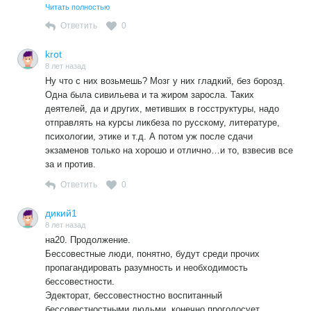
жителями Крыма, которые сетовали на недостаточность
Читать полностью
выделенных денег в том текущем году.
Ответить
0
На что Медведев и ответил, что денег больше того, что
выделено, нет. Что кошмарного? Но фразу подхватили
krot
активисты Навального и начали раздувать из мухи слона.
8 лет назад
Аналогично происходит с любым неоднозначно
Ну что с них возьмешь? Мозг у них гладкий, без борозд.
сформулированным заявлением Лукашенко, с любым
Одна была сивильева и та жиром заросла. Таких
заявлением своего политического противника
деятелей, да и других, метивших в госструктуры, надо
пропагандисты наполняют своим ужасным смыслом.
отправлять на курсы ликбеза по русскому, литературе,
психологии, этике и т.д. А потом уж после сдачи
экзаменов только на хорошо и отлично…и то, взвесив все
за и против.
Ответить
0
дикий1
8 лет назад
на20. Продолжение.
Бессовестные люди, понятно, будут среди прочих
пропагандировать разумность и необходимость
бессовестности.
Эдекторат, бессовестностно воспитанный
бессовестностными людьми, конечно проголосует