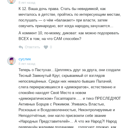
гниёт».
8 лет назад
К 12. Ваша дочь права. Стать бы невидимкой, как
мечталось в детстве, пройтись по интересующим местам,
послушать — о чём «балакают» при власти, затем
озвучить принародно, вот когда народец зачухается…
А коммент 10, по-моему, диковат: как можно подозревать
ВСЕХ в том, на что САМ способен?
Ответить
0
суслик
8 лет назад
Теперь о Пастухах…Цепляясь друг за друга, они создали
Тесный Замкнутый Круг, скрываемый от взглядов
непосвящённых. Среди них немало бывших Палачей,
слега перекрасившихся в «демократов», естественно и
спокойно находят Своё Место в новом
«демократическом» Госаппарате….. и тихо ПРЕСЛЕДУЮТ
Активных Борцов с Режимом. Упиваясь Властью,
Роскошью и Вседозволенностью, Неконтролируемые и
Неподотчётные, они нагло присвоили себе звание
«Народных Представителей»… А что же Народ?! Народ
развращён жалкими подачками… голосуют дружно, как