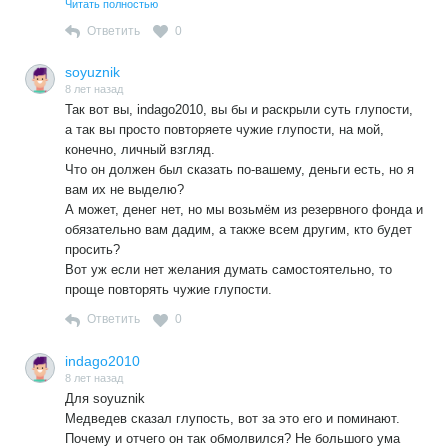
полезного вклада в общество.
Читать полностью
Ответить
0
soyuznik
8 лет назад
Так вот вы, indago2010, вы бы и раскрыли суть глупости,
а так вы просто повторяете чужие глупости, на мой,
конечно, личный взгляд.
Что он должен был сказать по-вашему, деньги есть, но я
вам их не выделю?
А может, денег нет, но мы возьмём из резервного фонда и
обязательно вам дадим, а также всем другим, кто будет
просить?
Вот уж если нет желания думать самостоятельно, то
проще повторять чужие глупости.
Ответить
0
indago2010
8 лет назад
Для soyuznik
Медведев сказал глупость, вот за это его и поминают.
Почему и отчего он так обмолвился? Не большого ума