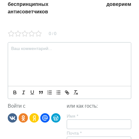
беспринципных
доверием
антисоветчиков
0
0
/
Войти с
или как гость:
Имя
*
Почта
*