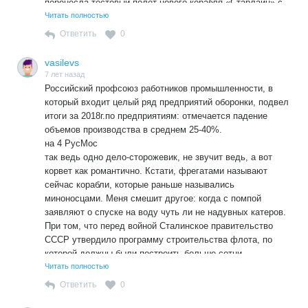
перенесла тестовый полёт нового корабля «Старлайн» с
апреля на август, но к 2020 доработает корабль. В 2020
Читать полностью
стартует к Марсу миссия «MARS 2020» с новым
Ответить
0
«Ровером» NASA. Боюсь,что мы можем, если не уже,
отстать навсегда!
vasilevs
7 лет назад
Российский профсоюз работников промышленности, в
который входит целый ряд предприятий оборонки, подвел
итоги за 2018г.по предприятиям: отмечается падение
объемов производства в среднем 25-40%.
на 4 РусМос
так ведь одно дело-сторожевик, не звучит ведь, а вот
корвет как романтично. Кстати, фрегатами называют
сейчас корабли, которые раньше назывались
миноносцами. Меня смешит другое: когда с помпой
заявляют о спуске на воду чуть ли не надувных катеров.
При том, что перед войной Сталинское правительство
СССР утвердило программу строительства флота, по
которой должны были построить больше сотни
миноносцев
Читать полностью
Ответить
0