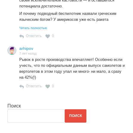
своей исключительной кастовости — и оставшегося
потенциала достаточно.
И почему подводный беспилотник назвали греческим
языческим богом? У америкосов уже есть ракета
Посейдон. Ну если хочется, то назвал бы именем
Читать полностью
славянского бога водных стихий и морейокиянов —
Ответить
0
Переплут! Вот ход был бы убойный!
arhipov
7 лет назад
Рывок в росте производства впечатляет! Особенно если
учесть, что по официальным данным выпуск самолетов и
вертолетов в этом году упал ни много- ни мало, а сразу
на 42%(!)
Ответить
0
Поиск
ПОИСК