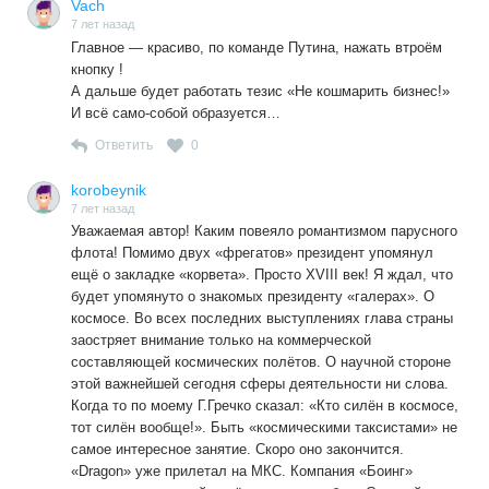
Vach
7 лет назад
Главное — красиво, по команде Путина, нажать втроём
кнопку !
А дальше будет работать тезис «Не кошмарить бизнес!»
И всё само-собой образуется…
Ответить
0
korobeynik
7 лет назад
Уважаемая автор! Каким повеяло романтизмом парусного
флота! Помимо двух «фрегатов» президент упомянул
ещё о закладке «корвета». Просто XVIII век! Я ждал, что
будет упомянуто о знакомых президенту «галерах». О
космосе. Во всех последних выступлениях глава страны
заостряет внимание только на коммерческой
составляющей космических полётов. О научной стороне
этой важнейшей сегодня сферы деятельности ни слова.
Когда то по моему Г.Гречко сказал: «Кто силён в космосе,
тот силён вообще!». Быть «космическими таксистами» не
самое интересное занятие. Скоро оно закончится.
«Dragon» уже прилетал на МКС. Компания «Боинг»