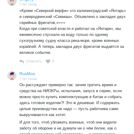
7 лет назад
«Кроме «Северной верфи» это калининградский «Янтарь»
и северодвинский «Севмаш». Объявлено о закладке двух
серийных фрегатов,»===
Когда при советской власти я работал на «Янтаре», мы
ежемесячно спускали на воду только по одному
сухогрузному судну класса река-море, кроме военных
кораблей. А теперь закладка двух фрегатов выдаётся за
великое событие.
Ответить
0
RusMos
7 лет назад
Он рассуждает примерно так: зачем тратить время и
средства на НИОКРы, испытания, запуск в серию, если
можно просто купить комплектующие в Китае и собрать
здесь готовое изделие?! Это ж дешевше. И содержать
целые производства не надо — пусть работники сами
выкручиваются как хотят.
И для того, чтоб ублажить военных, чтоб они видели
заботу об обороне и не думали ни о чём более, как о