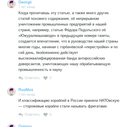
Georgii
7 лет назад
Когда прочитаешь эту статью, а также много других
статей похожего содержания, об непрерывном
уничтожении промышленных предприятий в нашей
стране, например, статью Фёдора Подольского об
«Южуралмашзаводе» в предыдущем номере газеты,
создается впечатление, что в руководстве нашей страны
многие годы, начиная с горбачёвской «перестройки» и по
сей день, безбоязненно действует
высококвалифицированная банда антироссийских
диверсантов, уничтожающих нашу обрабатывающую
промышленность и науку.
Ответить
0
RusMos
7 лет назад
И классификацию кораблей в России приняли НАТОвскую
— сторожевые корабли стали называть фрегатами.
Ответить
0
Grigory