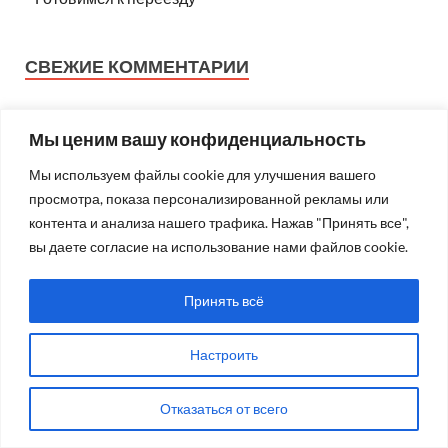
СВЕЖИЕ КОММЕНТАРИИ
atmaisi
к записи
Мы готовы к любому диалогу и
Мы ценим вашу конфиденциальность
дискуссии
Мы используем файлы cookie для улучшения вашего
atmaisi
к записи
Первая тропа в Спасское-
просмотра, показа персонализированной рекламы или
Лутовиново
контента и анализа нашего трафика. Нажав "Принять все",
Prokoview
к записи
Пора задуматься над вопросом
вы даете согласие на использование нами файлов cookie.
«КТО МЫ (ЛЮДИ) ЕСТЬ НА ЗЕМЛЕ И ПОЧЕМУ
ИМЕННО МЫ – ПРИЧИНА РАЗВИВАЮЩЕЙСЯ
Принять всё
ЭКОЛОГИЧЕСКОЙ КАТАСТРОФЫ?»
atmaisi
к записи
Первая тропа в Спасское-
Настроить
Лутовиново
Ignat
к записи
Здесь мои корни, здесь моя душа
Отказаться от всего