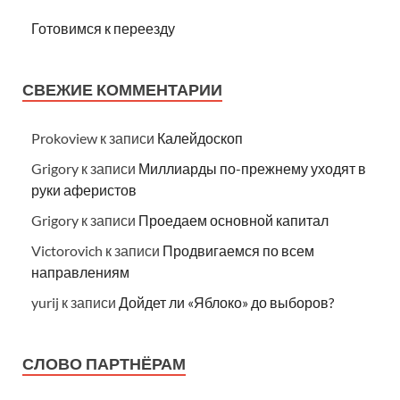
Готовимся к переезду
СВЕЖИЕ КОММЕНТАРИИ
Prokoview
к записи
Калейдоскоп
Grigory
к записи
Миллиарды по-прежнему уходят в
руки аферистов
Grigory
к записи
Проедаем основной капитал
Victorovich
к записи
Продвигаемся по всем
направлениям
yurij
к записи
Дойдет ли «Яблоко» до выборов?
СЛОВО ПАРТНЁРАМ