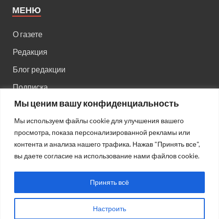
МЕНЮ
О газете
Редакция
Блог редакции
Подписка
Мы ценим вашу конфиденциальность
Правила поведения на сайте
Мы используем файлы cookie для улучшения вашего
Реклама
просмотра, показа персонализированной рекламы или
Старый сайт
контента и анализа нашего трафика. Нажав "Принять все",
вы даете согласие на использование нами файлов cookie.
Старый HTML сайт
Принять всё
Настроить