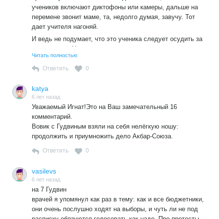
учеников включают диктофоны или камеры, дальше на
перемене звонит маме, та, недолго думая, завучу. Тот
дает учителя нагоняй.
И ведь не подумает, что это ученика следует осудить за
стукачество. Население совсем опоганело.
Читать полностью
Ответить
0
katya
6 лет назад
Уважаемый Игнат!Это на Ваш замечательный 16
комментарий.
Вовик с Гудвиным взяли на себя нелёгкую ношу:
продолжить и приумножить дело Акбар-Союза.
Ответить
0
vasilevs
6 лет назад
на 7 Гудвин
врачей я упомянул как раз в тему: как и все бюджетники,
они очень послушно ходят на выборы, и чуть ли не под
расписку обязуются голосовать как надо. Про протесты