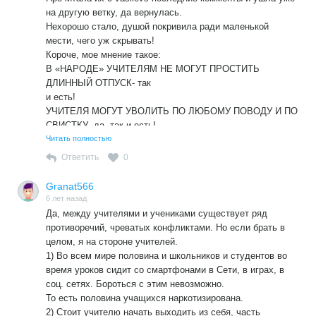
куда ж им деваться!
на другую ветку, да вернулась.
Нехорошо стало, душой покривила ради маленькой
мести, чего уж скрывать!
Короче, мое мнение такое:
В «НАРОДЕ» УЧИТЕЛЯМ НЕ МОГУТ ПРОСТИТЬ
ДЛИННЫЙ ОТПУСК- так
и есть!
УЧИТЕЛЯ МОГУТ УВОЛИТЬ ПО ЛЮБОМУ ПОВОДУ И ПО
СВИСТКУ -да, так и есть!
Читать полностью
УЧИТЕЛЕЙ ПОСТОЯННО ПУГАЮТ СУДОМ — да, так и
есть.
Ответить
0
И МЫ ТОЖЕ ЛЮДИ !!! ( Продолжу)
Granat566
6 лет назад
Да, между учителями и учениками существует ряд
противоречий, чреватых конфликтами. Но если брать в
целом, я на стороне учителей.
1) Во всем мире половина и школьников и студентов во
время уроков сидит со смартфонами в Сети, в играх, в
соц. сетях. Бороться с этим невозможно.
То есть половина учащихся наркотизирована.
2) Стоит учителю начать выходить из себя, часть