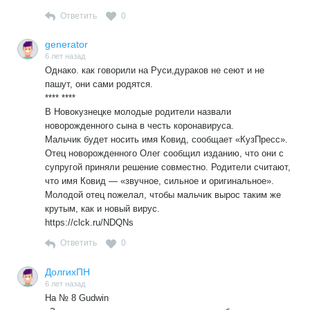
власть формируется в результате выборов. Но
Ответить
0
демократические выборы священны, давайте их не
трогать, давайте победим в них. Честно.
generator
6 лет назад
Однако. как говорили на Руси,дураков не сеют и не
пашут, они сами родятся.
**** ****
В Новокузнецке молодые родители назвали
новорожденного сына в честь коронавируса.
Мальчик будет носить имя Ковид, сообщает «КузПресс».
Отец новорожденного Олег сообщил изданию, что они с
супругой приняли решение совместно. Родители считают,
что имя Ковид — «звучное, сильное и оригинальное».
Молодой отец пожелал, чтобы мальчик вырос таким же
крутым, как и новый вирус.
https://clck.ru/NDQNs
Ответить
0
ДолгихПН
6 лет назад
На № 8 Gudwin