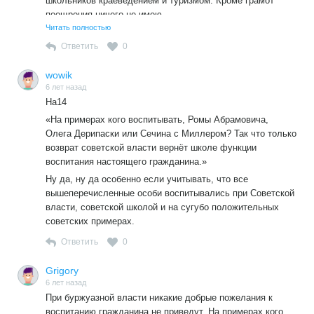
школьников краеведением и туризмом. Кроме грамот
поощрения ничего не имею.
По сей день с готовностью и безвозмездно провожу с
Читать полностью
желающими экскурсию по долине заповедной реке
Ответить
0
Рагуше (желающие могут по интернету
поинтересоваться). По собственному «лирико-
wowik
краеведческому Путеводителю». Вышел в свет том 2
6 лет назад
«Краеведческий альманах» по Бокситогорскому району,
На14
так наши материалы по Рагуше.
«На примерах кого воспитывать, Ромы Абрамовича,
Не хотелось бы выставлять себя неким заслуженным, но
Олега Дерипаски или Сечина с Миллером? Так что только
вот так, постоянно и с пользой, думаю, работают
возврат советской власти вернёт школе функции
малословные, а не говорливые.
воспитания настоящего гражданина.»
Интересно, что назвавшегося волшебником дружно и
Ну да, ну да особенно если учитывать, что все
давно не принимает форум, как и известного «Акбара-
вышеперечисленные особи воспитывались при Советской
союзника».
власти, советской школой и на сугубо положительных
Ещё более интересным видится мне, что самому-то
советских примерах.
отторгаемому это не является причиной задуматься…
Ответить
0
Grigory
6 лет назад
При буржуазной власти никакие добрые пожелания к
воспитанию гражданина не приведут. На примерах кого