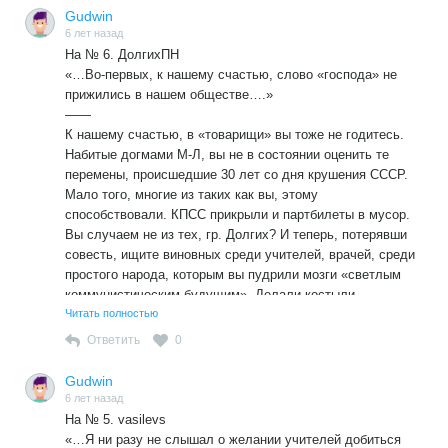
существует только их собственное Я.
Gudwin
6 лет назад
На № 6. ДолгихПН
«…Во-первых, к нашему счастью, слово «господа» не
прижились в нашем обществе….»
——
К нашему счастью, в «товарищи» вы тоже не годитесь.
Набитые догмами М-Л, вы не в состоянии оценить те
перемены, происшедшие 30 лет со дня крушения СССР.
Мало того, многие из таких как вы, этому
способствовали. КПСС прикрыли и партбилеты в мусор.
Вы случаем не из тех, гр. Долгих? И теперь, потерявши
совесть, ищите виновных среди учителей, врачей, среди
простого народа, которым вы пудрили мозги «светлым
коммунистическим будущим». Делали костыли
коммунистическим колоссам. Только не помогло.
Читать полностью
Рухнули големы, глиняные оказались ножки.
Ответить
0
У вас хоть обозначенные произведения имеются? А если
есть, то вспомните, когда вы их в последний раз держали
Gudwin
в руках, когда читали детям, внукам. Наверное сложно,
6 лет назад
кануло в Лету.
На № 5. vasilevs
Запомните раз и навсегда: воспитание ребенка
«…Я ни разу не слышал о желании учителей добиться