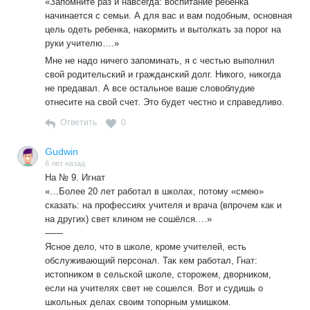
«Запомните раз и навсегда: воспитание ребенка
начинается с семьи. А для вас и вам подобным, основная
цель одеть ребенка, накормить и вытолкать за порог на
руки учителю….»
Мне не надо ничего запоминать, я с честью выполнил
свой родительский и гражданский долг. Никого, никогда
не предавал. А все остальное ваше словоблудие
отнесите на свой счет. Это будет честно и справедливо.
Ответить
0
Gudwin
6 лет назад
На № 9. Игнат
«…Более 20 лет работал в школах, потому «смею»
сказать: на профессиях учителя и врача (впрочем как и
на других) свет клином не сошёлся….»
——
Ясное дело, что в школе, кроме учителей, есть
обслуживающий персонал. Так кем работал, Гнат:
истопником в сельской школе, сторожем, дворником,
если на учителях свет не сошелся. Вот и судишь о
школьных делах своим топорным умишком.