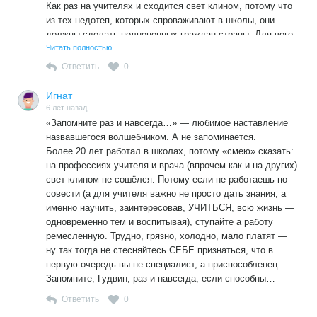
Как раз на учителях и сходится свет клином, потому что
из тех недотеп, которых спроваживают в школы, они
должны сделать полноценных граждан страны. Для чего
учителю нужны тоже соответствующие условия,
Читать полностью
уважения со стороны родителей. общества. А не деле
Ответить
0
как?
Еще раз повторяю ссылку. Читай, если способен на такой
Игнат
великий «подвиг», как ее открыть.
6 лет назад
«Запомните раз и навсегда…» — любимое наставление
https://mel.fm/pedagogika/712964-poor_teacher
назвавшегося волшебником. А не запоминается.
В «НАРОДЕ» УЧИТЕЛЯМ НЕ МОГУТ ПРОСТИТЬ
Более 20 лет работал в школах, потому «смею» сказать:
ДЛИННЫЙ ОТПУСК
на профессиях учителя и врача (впрочем как и на других)
УЧИТЕЛЯ МОГУТ УВОЛИТЬ ПО ЛЮБОМУ ПОВОДУ И ПО
свет клином не сошёлся. Потому если не работаешь по
СВИСТКУ
совести (а для учителя важно не просто дать знания, а
УЧИТЕЛЕЙ ПОСТОЯННО ПУГАЮТ СУДОМ
именно научить, заинтересовав, УЧИТЬСЯ, всю жизнь —
одновременно тем и воспитывая), ступайте а работу
Не похоже ли на хождение по «минному полю». Учитель
ремесленную. Трудно, грязно, холодно, мало платят —
не робот, он тоже человек. У него есть семья, свои дети.
ну так тогда не стесняйтесь СЕБЕ признаться, что в
А такие, как ТЫ, хотите сделать из него «механизм» с
первую очередь вы не специалист, а приспособленец.
кнопочками.
Запомните, Гудвин, раз и навсегда, если способны…
P.S. Обращаясь к ТЕБЕ с большой буквы. Только не
обольщайся, это не уважение. Это мое высочайшее
Ответить
0
презрение к подобным «моралистам», для которых