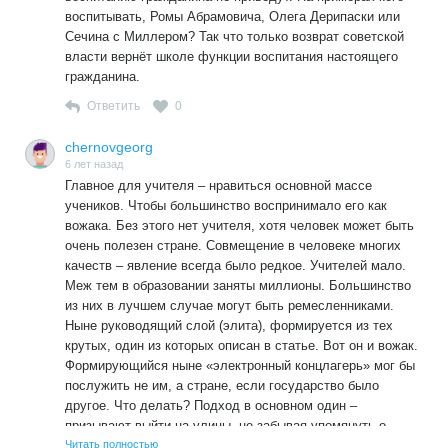
воспитывать, Ромы Абрамовича, Олега Дерипаски или
Сечина с Миллером? Так что только возврат советской
власти вернёт школе функции воспитания настоящего
гражданина.
Ответить
0
chernovgeorg
6 лет назад
Главное для учителя – нравиться основной массе
учеников. Чтобы большинство воспринимало его как
вожака. Без этого нет учителя, хотя человек может быть
очень полезен стране. Совмещение в человеке многих
качеств – явление всегда было редкое. Учителей мало.
Меж тем в образовании заняты миллионы. Большинство
из них в лучшем случае могут быть ремесленниками.
Ныне руководящий слой (элита), формируется из тех
крутых, один из которых описан в статье. Вот он и вожак.
Формирующийся ныне «электронный концлагерь» мог бы
послужить не им, а стране, если государство было
другое. Что делать? Подход в основном один –
призывают выйти на улицы, не забывая упомянуть о
«электронном колпаке». Иными словами, надежд нет. Да,
Читать полностью