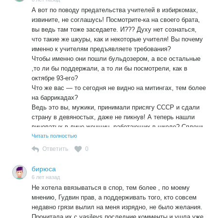
А вот по поводу предательства учителей в избиркомах,
извините, не соглашусь! Посмотрите-ка на своего брата,
вы ведь там тоже заседаете. И??? Духу нет сознаться,
что такие же шкуры, как и некоторые учителя! Вы почему
именно к учителям предъявляете требования?
Чтобы именно они пошли бульдозером, а все остальные
,то ли бы поддержали, а то ли бы посмотрели, как в
октябре 93-его?
Что же вас — то сегодня не видно на митингах, тем более
на баррикадах?
Ведь это вы, мужики, принимали присягу СССР и сдали
страну в девяностых, даже не пикнув! А теперь нашли
виноватых в лице женщин, работающих в школе? Сплошь
женщин ,в основной своей массе старых теток,
Читать полностью
вынужденных приспосабливаться в этой жизни ради
Ответить
0
детей, потому что вы в свое время не выполнили свой
долг защитников Отечества .
бирюса
Вот вы обсуждаете , что молодое поколение учителей не
6 лет назад
то, так чья в том вина? А я, между прочим, уверена, что
Не хотела ввязываться в спор, тем более , по моему
они еще попорядочнее и посмелее нашего поколения
мнению, Гудвин прав, а поддерживать того, кто совсем
предателей будут.
недавно грязи вылил на меня изрядно, не было желания.
И им придется исправлять наши ( мягко говоря) ошибки ,
Прочитала их с vasilevs последние комменты и ушла уже