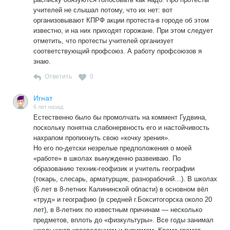
учителей не слышал потому, что их нет: вот
организовывают КПРФ акции протеста-в городе об этом
известно, и на них приходят горожане. При этом следует
отметить, что протесты учителей организует
соответствующий профсоюз. А работу профсоюзов я
знаю.
Ответить
0
Игнат
6 лет назад
Естественно было бы промолчать на коммент Гудвина,
поскольку понятна слабонервность его и настойчивость
нахрапом пропихнуть свою «кочку зрения».
Но его по-детски незрелые предположения о моей
«работе» в школах вынужденно развеиваю. По
образованию техник-геофизик и учитель географии
(токарь, слесарь, арматурщик, разнорабочий…). В школах
(6 лет в 8-летних Калининской области) в основном вёл
«труд» и географию (в средней г.Бокситогорска около 20
лет), в 8-летних по известным причинам — несколько
предметов, вплоть до «физкультуры». Все годы занимал