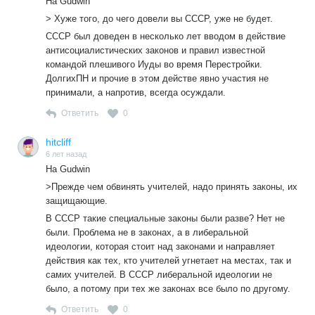
На Gudwin
> Хуже того, до чего довели вы СССР, уже не будет.
СССР был доведен в несколько лет вводом в действие
антисоциалистических законов и правил известной
командой плешивого Иуды во время Перестройки.
ДолгихПН и прочие в этом действе явно участия не
принимали, а напротив, всегда осуждали.
Ответить
0
hitcliff
6 лет назад
На Gudwin
>Прежде чем обвинять учителей, надо принять законы, их
защищающие.
В СССР такие специальные законы были разве? Нет не
были. Проблема не в законах, а в либеральной
идеологии, которая стоит над законами и направляет
действия как тех, кто учителей угнетает на местах, так и
самих учителей. В СССР либеральной идеологии не
было, а потому при тех же законах все было по другому.
Ответить
0