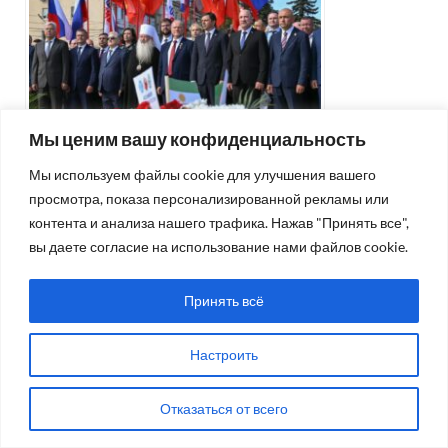
Мы ценим вашу конфиденциальность
83 (15784), 6 августа 2026 г.
Мы используем файлы cookie для улучшения вашего
06.08.2026
просмотра, показа персонализированной рекламы или
контента и анализа нашего трафика. Нажав "Принять все",
вы даете согласие на использование нами файлов cookie.
КАЛЕНДАРЬ ПУБЛИКАЦИЙ
Принять всё
Апрель 2020
Пн
Вт
Ср
Чт
Пт
Сб
Вс
Настроить
1
2
3
4
5
Отказаться от всего
6
7
8
9
10
11
12