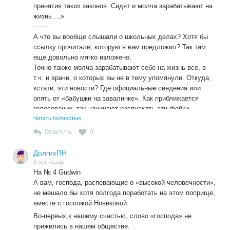
начинается с семьи. А для вас и вам подобным, основная
принятия таких законов. Сидят и молча зарабатывают на
цель одеть ребенка, накормить и вытолкать за порог на
жизнь….»
руки учителю, которого вы обвиняете в фальсификации и
——
прочих грехах. И поскольку у вас подобные высказывания
А что вы вообще слышали о школьных делах? Хотя бы
не задерживаются, вас и присутствие детей не стесняет.
ссылку прочитали, которую я вам предложил? Так там
Хуже того, до чего довели вы СССР, уже не будет.
еще довольно мягко изложено.
Не такие школы, учителя, к Зюганову. Организуйте
Точно также молча зарабатывают себе на жизнь все, в
другие, а не машите перед людьми «клубничкой».
т.ч. и врачи, о которых вы не в тему упомянули. Откуда,
кстати, эти новости? Где официальные сведения или
опять от «бабушки на завалинке». Как приближается
голосование, так начинают распускать эти фейки.
Выборы заканчиваются, оказывается, что все это просто
Читать полностью
брехня. И вы способствуете их распространению. Не пора
Ответить
0
ли сменить пластинку?
Вы лично много добились в части принятия законов?
ДолгихПН
Также сидите и молча получаете свой пенсион.
6 лет назад
На № 4 Gudwin
А вам, господа, распевающие о «высокой человечности»,
не мешало бы хотя полгода поработать на этом поприще,
вместе с госпожой Новиковой.
Во-первых,к нашему счастью, слово «господа» не
прижились в нашем обществе.