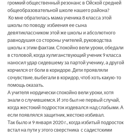
громкий общественный резонанс в Ойской средней
общеобразовательной школе нашего района?
Ко мне обратилась мама ученика 8 класса этой
школы по поводу избиения ее сына
девятиклассником этой же школы и абсолютного
равнодушия со стороны учителей, руководства
школы к этим фактам. Спокойно вели уроки, обедали
в столовой, когда хулиганствующий ученик 9 класса
наносил удар сидевшему за партой ученику, а другой
корчился от боли в коридоре. Дети проявляли
сочувствие, выбегали в коридор, чтоб хоть какую-то
помощь оказать.
А учителя нордически спокойно вели уроки, хотя
знали о случившемся. И это был не первый случай,
когда жестокий подросток издевался над слабыми. А
если появлялся защитник, жестоко избивал.
Так было и 9 января 2020 г., когда избитый подросток
встал на пути у этого сверстника с садистскими